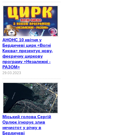
АНОНС 10 квітня у
Бердичеві цирк «Вогні
Києва» презентує нову,
феєричну циркову
програму «Незалежні -
РАЗОМ»
29.03.2023
Міський голова Сергій
Орлюк ігнорує злив
нечистот у річку в
Бердичеві