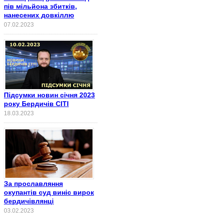
пів мільйона збитків,
нанесених довкіллю
07.02.2023
Підсумки новин січня 2023
року Бердичів СІТІ
18.03.2023
За прославляння
окупантів суд виніс вирок
бердичівлянці
03.02.2023