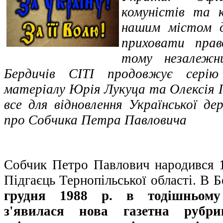
комуністів та к
нашим містом д
приховати пра
тому незалежн
Бердичів СІТІ продовжує серію 
матеріалу Юрія Лукуца та Олексія
все для відновлення Української де
про Собчика Петра Павловича
Собчик Петро Павлович народився 1
Підгаєць Тернопільської області. В 
грудня 1988 р. в тодішньому
з'явилася нова газетна рубр