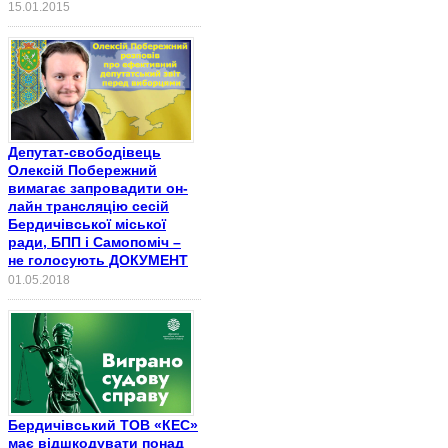
15.01.2015
Депутат-свободівець
Олексій Побережний
вимагає запровадити он-
лайн трансляцію сесій
Бердичівської міської
ради, БПП і Самопоміч –
не голосують ДОКУМЕНТ
01.05.2018
Бердичівський ТОВ «КЕС»
має відшкодувати понад