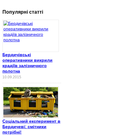
Популярні статті
Бердичівські
оперативники викрили
крадіїв залізничного
полотна
10.09.2015
Соціальний експеримент в
Бердичеві: смітники
потрібні!