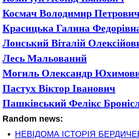
Космач Володимир Петрови
Красицька Галина Федорівн
Лонський Віталій Олексійов
Лесь Мальований
Могиль Олександр Юхимов
Пастух Віктор Іванович
Пашківський Фелікс Броніс
Random news:
НЕВІДОМА ІСТОРІЯ БЕРДИЧЕВ