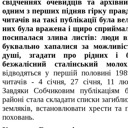
свідченнях очевидців та архівн
одним з перших підняв гірку прав
читачів на такі публікації була ве
них була вражена і щиро сприймал
посипалася злива листів: люди в
буквально хапалися за можливіст
душі, згадати про рідних і 
безжалісний сталінський молох
відводяться у першій половині 19
читачів - 4 січня, 27 січня, 11 лю
Завдяки Собчиковим публікаціям б
районі стала складати списки загибли
земляків, встановлювати хрести та п
поховань.