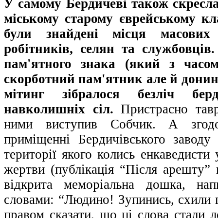
У самому Бердичеві також скресла
міському старому єврейському кл
були знайдені місця масових 
робітників, селян та службовців
пам'ятного знака (який з часо
скорботний пам'ятник але й донині
мітинг зібралося безліч бер
навколишніх сіл.
Пристрасно тавр
ними виступив Собчик. А згодо
приміщенні Бердичівського заводу 
території якого колись енкаведисти 
жертви (публікація “Після арешту” 
відкрита меморіальна дошка, нап
словами: “Людино! Зупинись, схили
правом сказати, що ці слова стали 