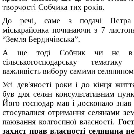
творчості Собчика тих років.
До речі, саме з подачі Петра 
міськрайонка починаючи з 7 листопа
“Земля Бердичівська”.
А ще тоді Собчик чи не в 
сільськогосподарську тематику
важливість вибору самими селянином
Усі дев'яності роки і до кінця жит
був для селян консультативним пунк
Його господар мав і досконало знав 
стосувалися отримання селянами земл
паювання колгоспної власності.
Гос
захист прав власності селянина не