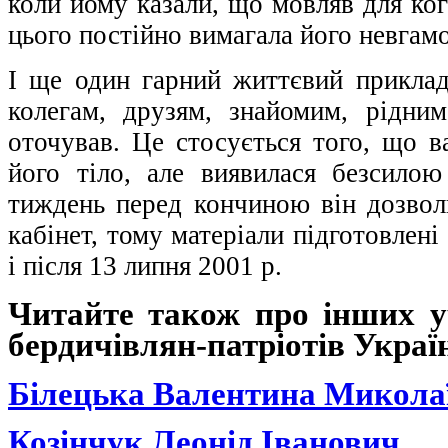
коли йому казали, що мовляв для ког
цього постійно вимагала його невгам
І ще один гарний життєвий прикла
колегам, друзям, знайомим, рідним
оточував. Це стосується того, що в
його тіло, але виявилася безсило
тиждень перед кончиною він дозволи
кабінет, тому матеріали підготовлені
і після 13 липня 2001 р.
Читайте також про інших у
бердичівлян-патріотів Украї
Білецька Валентина Микола
Козінчук Леонід Іванович