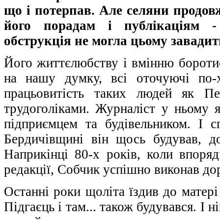
що і потерпав. Але селяни продов
його порадам і публікаціям 
обструкція не могла цьому завади
Його життєлюбству і вмінню боротис
на нашу думку, всі оточуючі по-
працьовитість таких людей як Пе
трудоголіками. Журналіст у ньому я
підприємцем та будівельником. І с
Бердичівщині він щось будував, до
Наприкінці 80-х років, коли впоря
редакції, Собчик успішно виконав д
Останні роки щоліта їздив до матер
Підгаєць і там... також будувався. І н