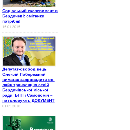
Соціальний експеримент в
Бердичеві: смітники
потрібні!
15.01.2015
Депутат-свободівець
Олексій Побережний
вимагає запровадити он-
лайн трансляцію сесій
Бердичівської міської
ради, БПП і Самопоміч –
не голосують ДОКУМЕНТ
01.05.2018