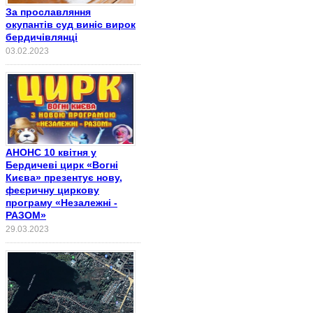
За прославляння
окупантів суд виніс вирок
бердичівлянці
03.02.2023
АНОНС 10 квітня у
Бердичеві цирк «Вогні
Києва» презентує нову,
феєричну циркову
програму «Незалежні -
РАЗОМ»
29.03.2023