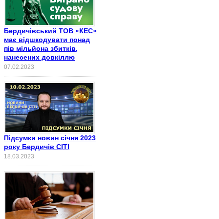
Бердичівський ТОВ «КЕС»
має відшкодувати понад
пів мільйона збитків,
нанесених довкіллю
07.02.2023
Підсумки новин січня 2023
року Бердичів СІТІ
18.03.2023