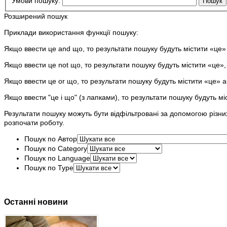
Умови пошуку:
Пошук
Розширений пошук
Приклади використання функції пошуку:
Якщо ввести
це and що
, то результати пошуку будуть містити «це»
Якщо ввести
це not що
, то результати пошуку будуть містити «це»
Якщо ввести
це or що
, то результати пошуку будуть містити «це» 
Якщо ввести
"це і що"
(з лапками), то результати пошуку будуть мі
Результати пошуку можуть бути відфільтровані за допомогою різних
розпочати роботу.
Пошук по Автор
Пошук по Category
Пошук по Language
Пошук по Type
Останні новини