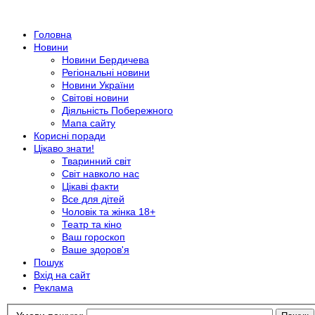
Головна
Новини
Новини Бердичева
Регіональні новини
Новини України
Світові новини
Діяльність Побережного
Мапа сайту
Корисні поради
Цікаво знати!
Тваринний світ
Світ навколо нас
Цікаві факти
Все для дітей
Чоловік та жінка 18+
Театр та кіно
Ваш гороскоп
Ваше здоров'я
Пошук
Вхід на сайт
Реклама