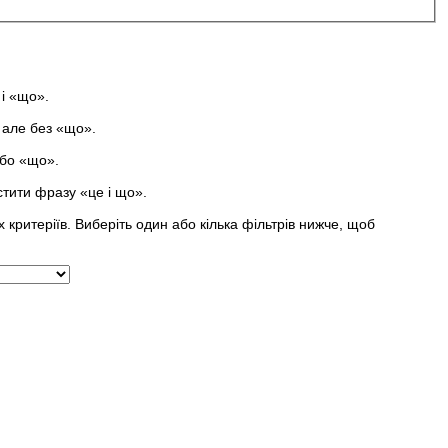
 і «що».
, але без «що».
або «що».
стити фразу «це і що».
 критеріїв. Виберіть один або кілька фільтрів нижче, щоб