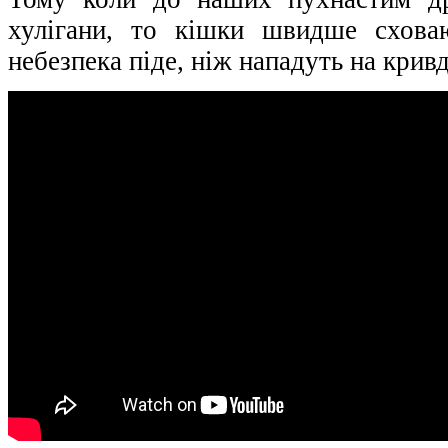
хулігани, то кішки швидше схова
небезпека піде, ніж нападуть на кривд