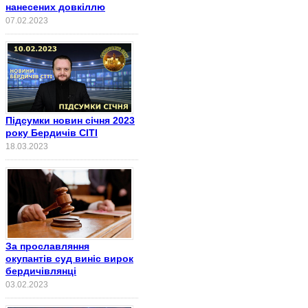
нанесених довкіллю
07.02.2023
Підсумки новин січня 2023
року Бердичів СІТІ
18.03.2023
За прославляння
окупантів суд виніс вирок
бердичівлянці
03.02.2023