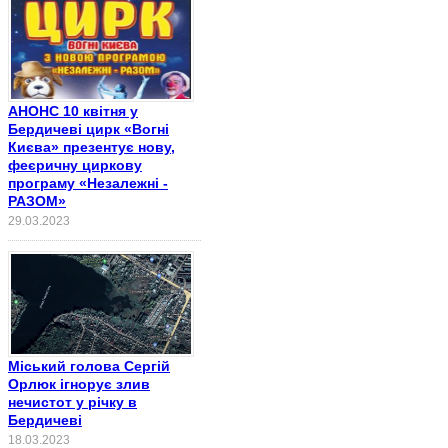
АНОНС 10 квітня у
Бердичеві цирк «Вогні
Києва» презентує нову,
феєричну циркову
програму «Незалежні -
РАЗОМ»
29.03.2023
Міський голова Сергій
Орлюк ігнорує злив
нечистот у річку в
Бердичеві
18.03.2023