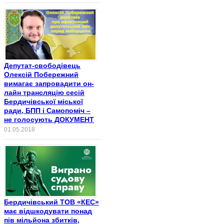
Депутат-свободівець
Олексій Побережний
вимагає запровадити он-
лайн трансляцію сесій
Бердичівської міської
ради, БПП і Самопоміч –
не голосують ДОКУМЕНТ
01.05.2018
Бердичівський ТОВ «КЕС»
має відшкодувати понад
пів мільйона збитків,