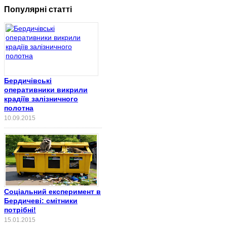
Популярні статті
Бердичівські
оперативники викрили
крадіїв залізничного
полотна
10.09.2015
Соціальний експеримент в
Бердичеві: смітники
потрібні!
15.01.2015