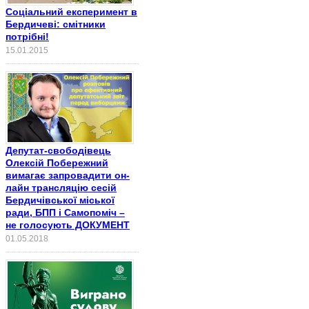
Соціальний експеримент в
Бердичеві: смітники
потрібні!
15.01.2015
Депутат-свободівець
Олексій Побережний
вимагає запровадити он-
лайн трансляцію сесій
Бердичівської міської
ради, БПП і Самопоміч –
не голосують ДОКУМЕНТ
01.05.2018