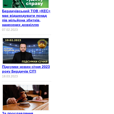
Бердичівський ТОВ «КЕС»
має відшкодувати понад
пів мільйона збитків,
нанесених довкіллю
07.02.2023
Підсумки новин січня 2023
року Бердичів СІТІ
18.03.2023
За прославляння