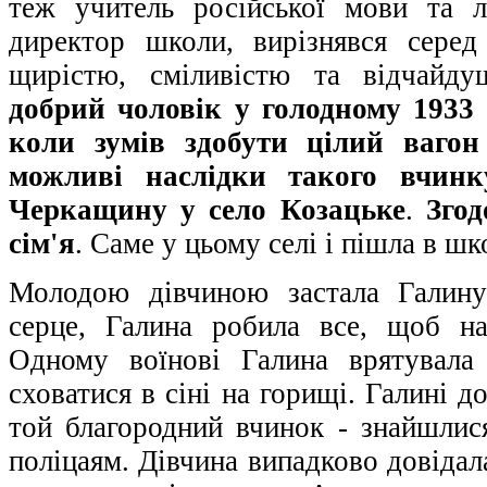
теж учитель російської мови та л
директор школи, вирізнявся сере
щирістю, сміливістю та відчайд
добрий чоловік у голодному 1933 
коли зумів здобути цілий вагон
можливі наслідки такого вчинку
Черкащину у село Козацьке
.
Згод
сім'я
. Саме у цьому селі і пішла в ш
Молодою дівчиною застала Галину
серце, Галина робила все, щоб на
Одному воїнові Галина врятувала
сховатися в сіні на горищі. Галині д
той благородний вчинок - знайшлися
поліцаям. Дівчина випадково довідал