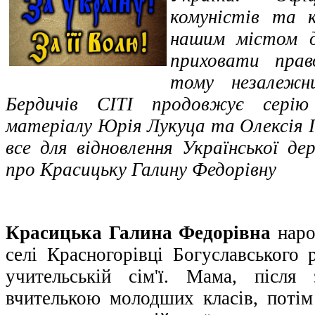
комуністів та к
нашим містом д
приховати прав
тому незалежни
Бердичів СІТІ продовжує серію 
матеріалу Юрія Лукуца та Олексія
все для відновлення Української де
про Красицьку Галину Федорівну
Красицька Галина Федорівна
наро
селі Красногорівці Богуславського 
учительській сім'ї. Мама, після 
вчителькою молодших класів, потім