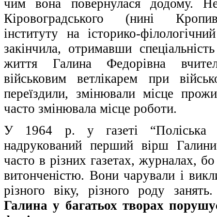
чим вона повернулася додому. Не
Кіровоградського (нині Кропивн
інституту на історико-філологічни
закінчила, отримавши спеціальність
життя Галина Федорівна вчите
військовим ветлікарем при військ
переїздили, змінювали місце прож
часто змінювала місце роботи.
У 1964 р. у газеті “Поліська 
надрукований перший вірш Галини
часто в різних газетах, журналах, бо
витонченістю. Вони чарували і викл
різного віку, різного роду занять
Галина у багатьох творах порушу