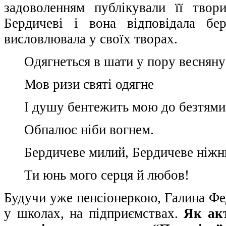
задоволенням публікували її тво
Бердичеві і вона відповідала бе
висловлювала у своїх творах.
Одягнеться в шати у пору весняну
Мов ризи святі одягне
І душу бентежить мою до безтями
Обпалює ніби вогнем.
Бердичеве милий, Бердичеве ніжн
Ти юнь мого серця й любов!
Будучи уже пенсіонеркою, Галина Фе
у школах, на підприємствах.
Як акт