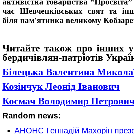
активістка товариства “Просвіта”
час Шевченківських свят та інш
біля пам'ятника великому Кобзаре
Читайте також про інших у
бердичівлян-патріотів Украї
Білецька Валентина Микола
Козінчук Леонід Іванович
Космач Володимир Петрови
Random news:
АНОНС Геннадій Махорін презе