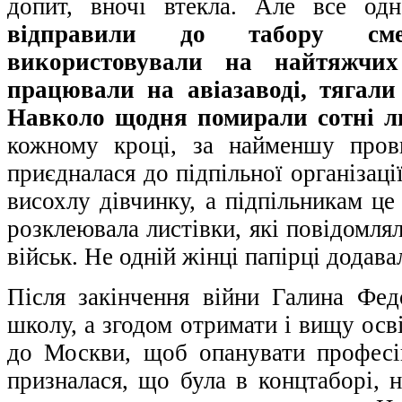
допит, вночі втекла. Але все одн
відправили до табору сме
використовували на найтяжчих
працювали на авіазаводі, тягали
Навколо щодня помирали сотні л
кожному кроці, за найменшу пров
приєдналася до підпільної організаці
висохлу дівчинку, а підпільникам це
розклеювала листівки, які повідомля
військ. Не одній жінці папірці додав
Після закінчення війни Галина Фед
школу, а згодом отримати і вищу осв
до Москви, щоб опанувати професі
призналася, що була в концтаборі, н