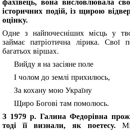
фахівець, вона висловлювала св
історичних подій, із щирою відвер
оцінку.
Одне з найпочесніших місць у тв
займає патріотична лірика. Свої 
багатьох віршах.
Вийду я на засіяне поле
І чолом до землі прихилюсь,
За кохану мою Україну
Щиро Богові там помолюсь.
З 1979 р. Галина Федорівна прож
тоді її визнали, як поетесу.
Міс