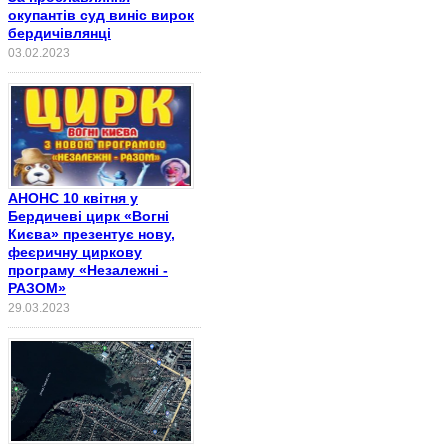
окупантів суд виніс вирок
бердичівлянці
03.02.2023
АНОНС 10 квітня у
Бердичеві цирк «Вогні
Києва» презентує нову,
феєричну циркову
програму «Незалежні -
РАЗОМ»
29.03.2023