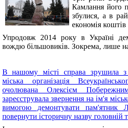
Камлання його п
збулися, а в рай
економія коштів 
Упродовж 2014 року в Україні де
вождю більшовиків. Зокрема, лише н
В нашому місті справа зрушила з 
міська організація Всеукраїнськ
очолювана Олексієм Побережн
зареєструвала звернення на ім'я місь
вимогою демонтувати пам'ятник Л
повернути історичну назву головній т