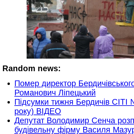
Random news:
Помер директор Бердичівськог
Романович Ліпецький
Підсумки тижня Бердичів СІТІ 
року) ВІДЕО
Депутат Володимир Сенча розп
будівельну фірму Василя Мазу