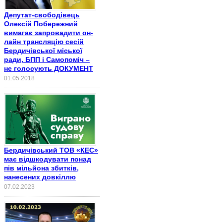
Депутат-свободівець
Олексій Побережний
вимагає запровадити он-
лайн трансляцію сесій
Бердичівської міської
ради, БПП і Самопоміч –
не голосують ДОКУМЕНТ
01.05.2018
Бердичівський ТОВ «КЕС»
має відшкодувати понад
пів мільйона збитків,
нанесених довкіллю
07.02.2023