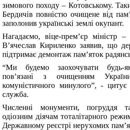
зимового походу – Котовському. Таки
Бердичів повністю очищене від пам’
заполонив українські землі окупант.
Нагадаємо, віце-прем’єр міністр –
В’ячеслав Кириленко заявив, що де
підтримає демонтаж пам’яток радянс
“Ми будемо заохочувати будь-які
пов’язані з очищенням Україн
комуністичного минулого”, - цитує 
служба.
Численні монументи, погруддя т
одіозним діячам тоталітарного режим
Державному реєстрі нерухомих пам’ят