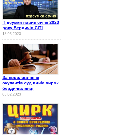
Підсумки новин січня 2023
року Бердичів СІТІ
18.03.2023
За прославляння
окупантів суд виніс вирок
бердичівлянці
03.02.2023