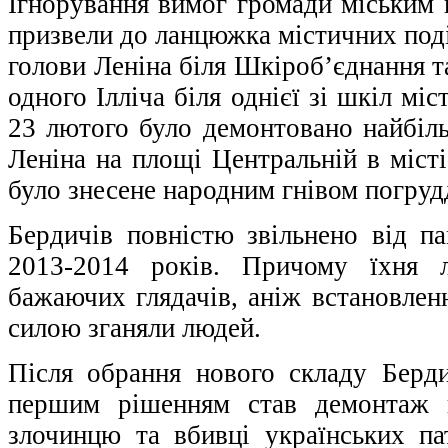
Ігнорування вимог громади міським
призвели до ланцюжка містичних поді
голови Леніна біля Шкіроб’єднання т
одного Ілліча біля однієї зі шкіл мі
23 лютого було демонтовано найбі
Леніна на площі Центральній в місті
було знесене народним гнівом погруд
Бердичів повністю звільнено від па
2013-2014 років. Причому їхня л
бажаючих глядачів, аніж встановленн
силою зганяли людей.
Після обрання нового складу Бердич
першим рішенням став демонтаж п
злочинцю та вбивці українських пат