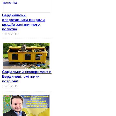
Бердичівські
оперативники викрили
крадіїв залізничного
полотна
10.09.2015
Соціальний експеримент в
Бердичеві: смітники
потрібні!
15.01.2015