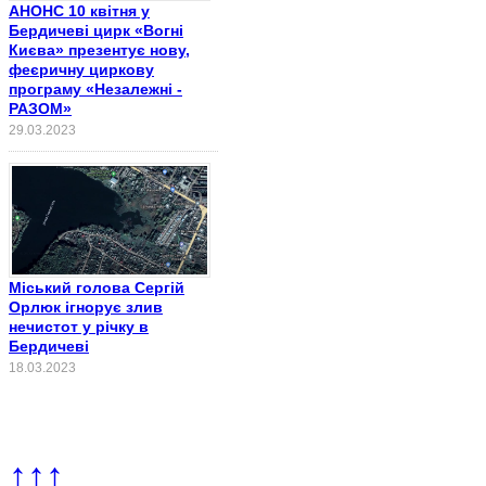
АНОНС 10 квітня у
Бердичеві цирк «Вогні
Києва» презентує нову,
феєричну циркову
програму «Незалежні -
РАЗОМ»
29.03.2023
Міський голова Сергій
Орлюк ігнорує злив
нечистот у річку в
Бердичеві
18.03.2023
↑↑↑