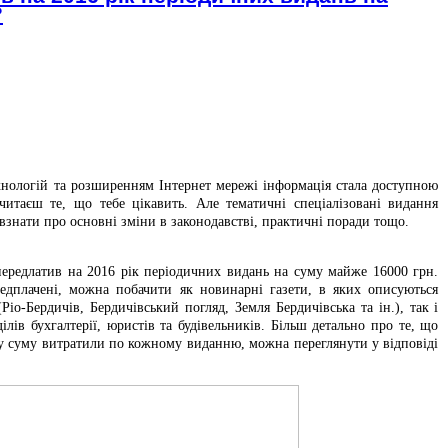
?
нологій та розширенням Інтернет мережі інформація стала доступною
итаєш те, що тебе цікавить. Але тематичні спеціалізовані видання
взнати про основні зміни в законодавстві, практичні поради тощо.
ередлатив на 2016 рік періодичних видань на суму майже 16000 грн.
редплачені, можна побачити як новинарні газети, в яких описуються
(Ріо-Бердичів, Бердичівський погляд, Земля Бердичівська та ін.), так і
ділів бухгалтерії, юристів та будівельників. Більш детально про те, що
ку суму витратили по кожному виданню, можна переглянути у відповіді