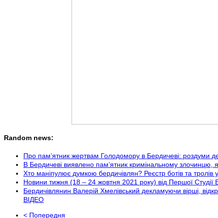
Random news:
Про пам’ятник жертвам Голодомору в Бердичеві: роздуми д
В Бердичеві виявлено пам’ятник кримінальному злочинцю, я
Хто маніпулює думкою бердичівлян? Реєстр ботів та тролів 
Новини тижня (18 – 24 жовтня 2021 року) від Першої Студії 
Бердичівлянин Валерій Хмелівський декламуючи вірші, відкр
ВІДЕО
< Попередня