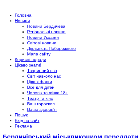
Головна
Новини
Новини Бердичева
Регіональні новини
Новини України
Світові новини
Діяльність Побережного
Мапа сайту
Корисні поради
Цікаво знати!
Тваринний світ
Світ навколо нас
Цікаві факти
Все для дітей
Чоловік та жінка 18+
Театр та кіно
Ваш гороскоп
Ваше здоров'я
Пошук
Вхід на сайт
Реклама
Бердичівський міськвиконком передлатив