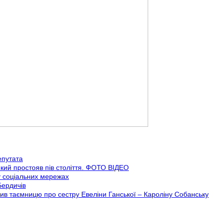
епутата
кий простояв пів століття. ФОТО ВІДЕО
у соціальних мережах
Бердичів
ив таємницю про сестру Евеліни Ганської – Кароліну Собанську