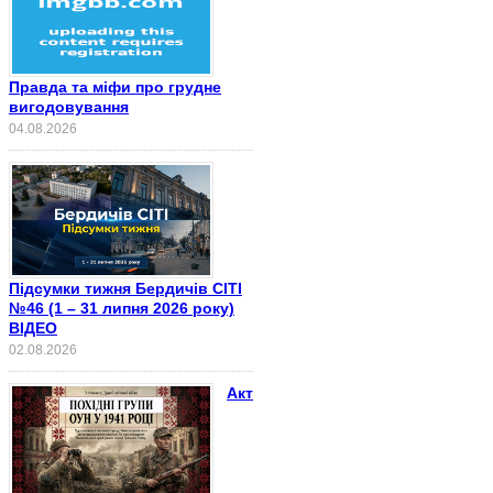
Правда та міфи про грудне
вигодовування
04.08.2026
Підсумки тижня Бердичів СІТІ
№46 (1 – 31 липня 2026 року)
ВІДЕО
02.08.2026
Акт