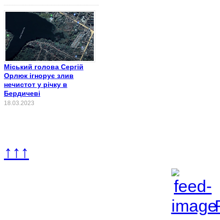
Міський голова Сергій
Орлюк ігнорує злив
нечистот у річку в
Бердичеві
18.03.2023
↑↑↑