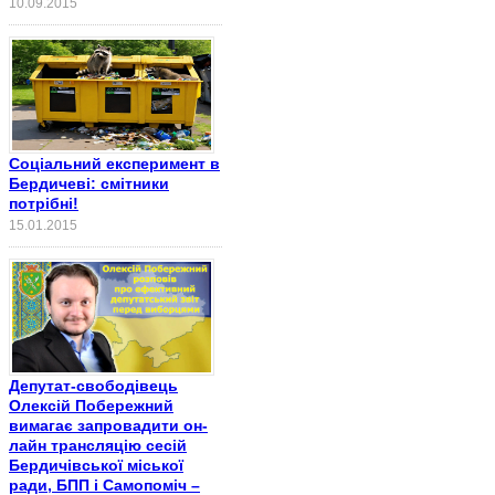
10.09.2015
Соціальний експеримент в
Бердичеві: смітники
потрібні!
15.01.2015
Депутат-свободівець
Олексій Побережний
вимагає запровадити он-
лайн трансляцію сесій
Бердичівської міської
ради, БПП і Самопоміч –