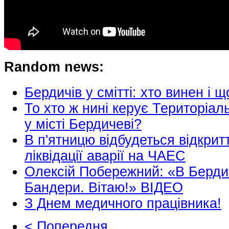
Random news:
Бердичів у смітті: хто винен і 
То хто ж нині керує Територіа
у місті Бердичеві?
В п'ятницю відбудеться відкри
ліквідації аварії на ЧАЕС
Олексій Побережний: «В Берди
Бандери. Вітаю!» ВІДЕО
З Днем медичного працівника!
< Попередня