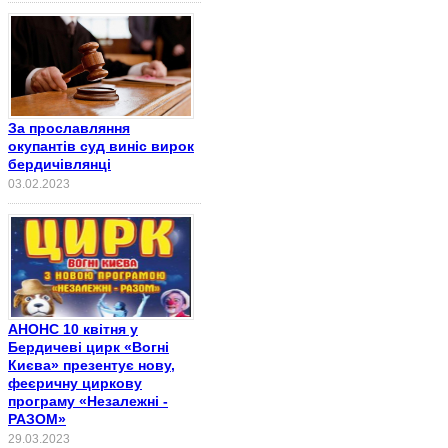
За прославляння
окупантів суд виніс вирок
бердичівлянці
03.02.2023
АНОНС 10 квітня у
Бердичеві цирк «Вогні
Києва» презентує нову,
феєричну циркову
програму «Незалежні -
РАЗОМ»
29.03.2023