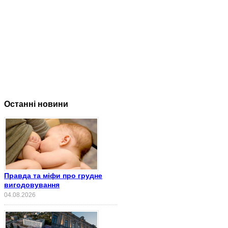
Останні новини
Правда та міфи про грудне
вигодовування
04.08.2026