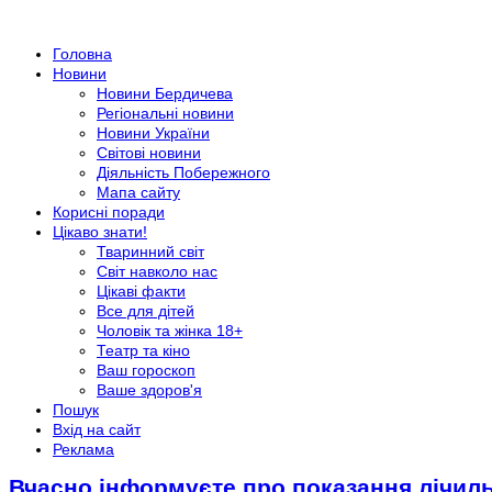
Головна
Новини
Новини Бердичева
Регіональні новини
Новини України
Світові новини
Діяльність Побережного
Мапа сайту
Корисні поради
Цікаво знати!
Тваринний світ
Світ навколо нас
Цікаві факти
Все для дітей
Чоловік та жінка 18+
Театр та кіно
Ваш гороскоп
Ваше здоров'я
Пошук
Вхід на сайт
Реклама
Вчасно інформуєте про показання лічиль