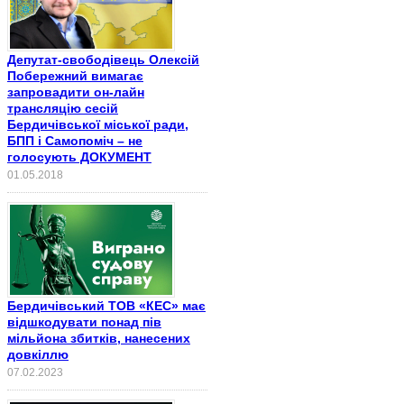
Депутат-свободівець Олексій
Побережний вимагає
запровадити он-лайн
трансляцію сесій
Бердичівської міської ради,
БПП і Самопоміч – не
голосують ДОКУМЕНТ
01.05.2018
Бердичівський ТОВ «КЕС» має
відшкодувати понад пів
мільйона збитків, нанесених
довкіллю
07.02.2023