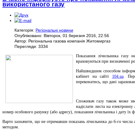
використаного газу
Категорія:
Регіональні новини
Опубліковано: Вівторок, 01 березня 2016, 22:56
Автор: Регіональна газова компанія Житомиргаз
Перегляди: 3334
Показання лічильника газу не
враховуються при визначенні ро
Найшвидшим способом інформув
кабінет на сайті
104.ua
. Пер
переконатись, що дані зарахова
Споживач газу також може звер
надіслати листа на електронну
номер особового рахунку (або адресу), показання лічильника і дату їх фі
Варто зазначити, що не отримавши показань лічильника до 6-го числа а
методом.