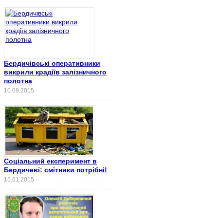
Бердичівські оперативники
викрили крадіїв залізничного
полотна
10.09.2015
Соціальний експеримент в
Бердичеві: смітники потрібні!
15.01.2015