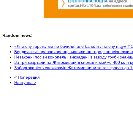
Random news:
«Літаючу тарілку ми не бачили, але бачили літаючу піцу
Бердичівські правоохоронці виявили на городі пенсіонерк
Незаконні посіви конопель і викрадені із заводу труби знай
За три квартали на Житомирщині спожили майже 400 млн ку
Заборгованість споживачів Житомирщини за газ зросла до 1
< Попередня
Наступна >