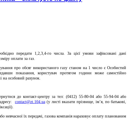
обхідно передати 1,2,3,4-го числа. За цієї умови зафіксовані дані
зміру оплати за газ.
ання про обсяг використаного газу станом на 1 число є Особистий
едавши показання, користувач протягом години може самостійно
ні на особовий рахунок.
нутися до контакт-центру за тел: (0412) 55-80-04 або 55-94-04 або
 адресу:
contact@zt.104.ua
(у листі вказати прізвище, ім’я, по батькові,
ксації).
бо невчасної їх передачі, газова компанія нараховує оплату планованим