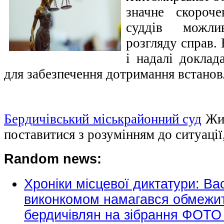
значне скороче
суддів можли
розгляду справ.
і надалі доклад
для забезпечення дотримання встанов
Бердичівський міськрайонний суд
Жит
поставитися з розумінням до ситуації,
Random news:
Хроніки місцевої диктатури: Ва
виконкомом намагався обмежит
бердичівлян на зібрання ФОТО