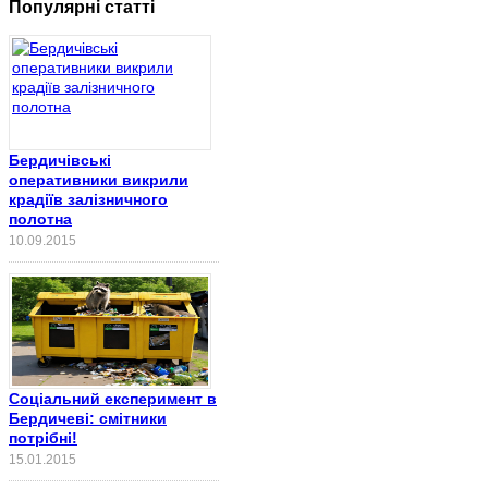
Популярні статті
Бердичівські
оперативники викрили
крадіїв залізничного
полотна
10.09.2015
Соціальний експеримент в
Бердичеві: смітники
потрібні!
15.01.2015