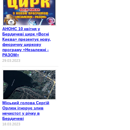
АНОНС 10 квітня у
Бердичеві цирк «Вогні
Києва» презентує нову,
феєричну циркову
програму «Незалежні -
РАЗОМ»
29.03.2023
Міський голова Сергій
Орлюк ігнорує злив
нечистот у річку в
Бердичеві
18.03.2023