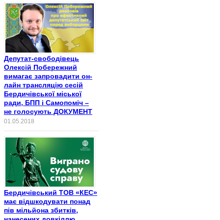
Депутат-свободівець
Олексій Побережний
вимагає запровадити он-
лайн трансляцію сесій
Бердичівської міської
ради, БПП і Самопоміч –
не голосують ДОКУМЕНТ
01.05.2018
Бердичівський ТОВ «КЕС»
має відшкодувати понад
пів мільйона збитків,
нанесених довкіллю