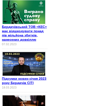
Бердичівський ТОВ «КЕС»
має відшкодувати понад
пів мільйона збитків,
нанесених довкіллю
07.02.2023
Підсумки новин січня 2023
року Бердичів СІТІ
18.03.2023