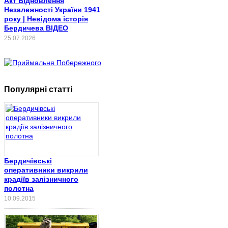
Акт Відновлення
Незалежності України 1941
року | Невідома історія
Бердичева ВІДЕО
25.07.2026
Популярні статті
Бердичівські
оперативники викрили
крадіїв залізничного
полотна
10.09.2015