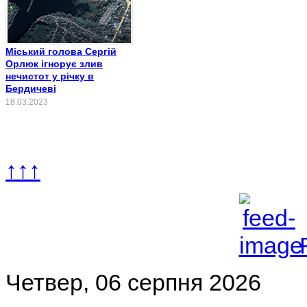
Міський голова Сергій
Орлюк ігнорує злив
нечистот у річку в
Бердичеві
18.03.2023
↑↑↑
Четвер, 06 серпня 2026