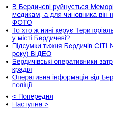
В Бердичеві руйнується Мемор
медикам, а для чиновника він не
ФОТО
То хто ж нині керує Територіа
у місті Бердичеві?
Підсумки тижня Бердичів СІТІ №
року) ВІДЕО
Бердичівські оперативники зат
крадія
Оперативна інформація від Бер
поліції
< Попередня
Наступна >