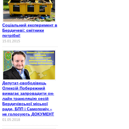
Соціальний експеримент в
Бердичеві: смітники
потрібні!
15.01.2015
Депутат-свободівець
Олексій Побережний
вимагає запровадити он-
лайн трансляцію сесій
Бердичівської міської
ради, БПП і Самопоміч –
не голосують ДОКУМЕНТ
01.05.2018