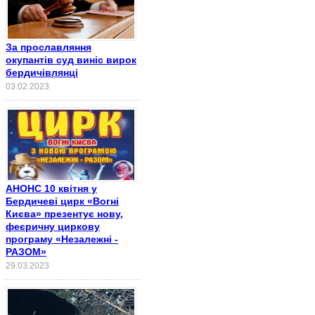
За прославляння
окупантів суд виніс вирок
бердичівлянці
03.02.2023
АНОНС 10 квітня у
Бердичеві цирк «Вогні
Києва» презентує нову,
феєричну циркову
програму «Незалежні -
РАЗОМ»
29.03.2023