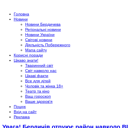
Головна
Новини
Новини Бердичева
Регіональні новини
Новини України
Світові новини
Діяльність Побережного
Мапа сайту
Корисні поради
Цікаво знати!
Тваринний світ
Світ навколо нас
Цікаві факти
Все для дітей
Чоловік та жінка 18+
Театр та кіно
Ваш гороскоп
Ваше здоров'я
Пошук
Вхід на сайт
Реклама
Увага! Бердичів отруює район навколо В