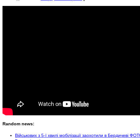
Random news:
Військових з 5-ї хвилі мобілізації заохотили в Бердичеві ФО