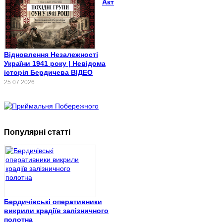
Акт
Відновлення Незалежності
України 1941 року | Невідома
історія Бердичева ВІДЕО
25.07.2026
Популярні статті
Бердичівські оперативники
викрили крадіїв залізничного
полотна