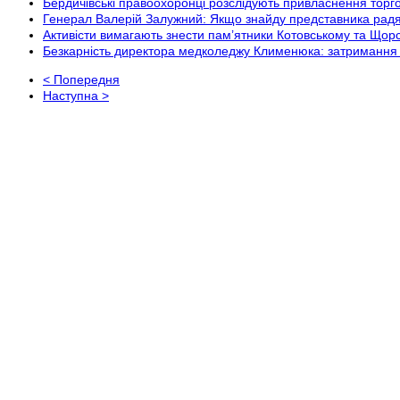
Бердичівські правоохоронці розслідують привласнення торг
Генерал Валерій Залужний: Якщо знайду представника радян
Активісти вимагають знести пам’ятники Котовському та Щор
Безкарність директора медколеджу Клименюка: затримання 
< Попередня
Наступна >