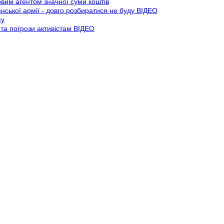
овим агентом значної суми коштів
ської армії - довго розбиратися не буду ВІДЕО
су
та погрози активістам ВІДЕО