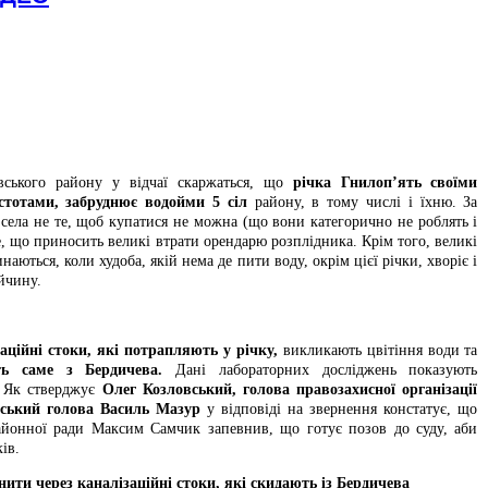
івського району у відчаї скаржаться, що
річка Гнилоп’ять своїми
стотами, забруднює водойми 5 сіл
району, в тому числі і їхню. За
 села не те, щоб купатися не можна (що вони категорично не роблять і
е, що приносить великі втрати орендарю розплідника. Крім того, великі
аються, коли худоба, якій нема де пити воду, окрім цієї річки, хворіє і
ійчину.
аційні стоки, які потрапляють у річку,
викликають цвітіння води та
ть саме з Бердичева.
Дані лабораторних досліджень показують
. Як стверджує
Олег Козловський,
голова правозахисної організації
іський голова Василь Мазур
у відповіді на звернення констатує, що
айонної ради Максим Самчик запевнив, що готує позов до суду, аби
ів.
нити через каналізаційні стоки, які скидають із Бердичева