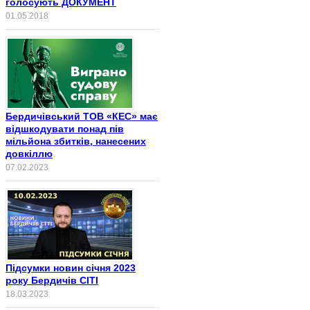
голосують ДОКУМЕНТ
01.05.2018
Бердичівський ТОВ «КЕС» має
відшкодувати понад пів
мільйона збитків, нанесених
довкіллю
07.02.2023
Підсумки новин січня 2023
року Бердичів СІТІ
18.03.2023