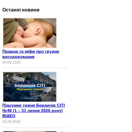
Останні новини
Правда та міфи про грудне
вигодовування
04.08.2026
Підсумки тижня Бердичів СІТІ
№46 (1 – 31 липня 2026 року)
ВІДЕО
02.08.2026