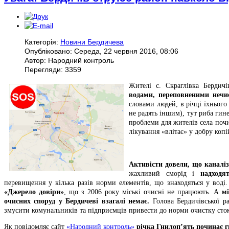
Категорія:
Новини Бердичева
Опубліковано: Середа, 22 червня 2016, 08:06
Автор: Народний контроль
Перегляди: 3359
Жителі с. Скраглівка Бердич
водами, переповненими нечи
словами людей, в річці їхнього
не радять іншим), тут риба гин
проблеми для жителів села почин
лікування «влітає» у добру коп
Активісти довели, що каналіз
жахливий сморід і
надходя
перевищення у кілька разів норми елементів, що знаходяться у воді
«Джерело довіри»
, що з 2006 року міські очисні не працюють. А
м
очисних споруд у Бердичеві взагалі немає.
Голова Бердичівської р
змусити комунальників та підприємців привести до норми очистку сток
Як повідомляє сайт
«Народний контроль»
річка Гнилоп’ять починає г