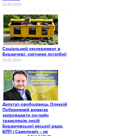
10.09.2015
Соціальний експеримент в
Бердичеві: смітники потрібні!
15.01.2015
Депутат-свободівець Олексій
Побережний вимагає
запровадити он-лайн
трансляцію сесій
Бердичівської міської ради,
БПП і Самопоміч – не