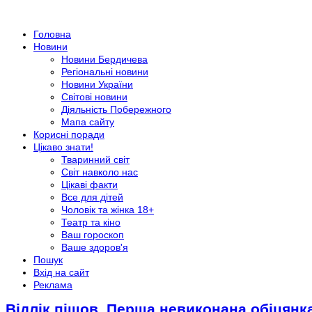
Головна
Новини
Новини Бердичева
Регіональні новини
Новини України
Світові новини
Діяльність Побережного
Мапа сайту
Корисні поради
Цікаво знати!
Тваринний світ
Світ навколо нас
Цікаві факти
Все для дітей
Чоловік та жінка 18+
Театр та кіно
Ваш гороскоп
Ваше здоров'я
Пошук
Вхід на сайт
Реклама
Відлік пішов. Перша невиконана обіцянк