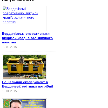
Бердичівські оперативники
викрили крадіїв залізничного
полотна
10.09.2015
Соціальний експеримент в
Бердичеві: смітники потрібні!
15.01.2015