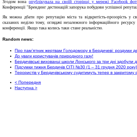
Згодом вона
опублікувала на своїй сторінці у мережі Facebook фот
Конференції "Брендинг дестинацій:запорука побудови успішної репутації
Як можна дбати про репутацію міста та відкритість-прозорість у с
сказаних неділю тому, оглядачі незалежного інформаційного ресурсу
конференції. Якщо така колись таки стане реальністю.
Random news:
Про пам’ятник жертвам Голодомору в Бердичеві: роздуми д
До уваги користувачів природного газу!
Бердичівські вихованці школи Лонського за три дні здобули 
Підсумки тижня Бердичів СІТІ №30 (1 – 31 грудня 2020 року
Терористів у Бердичівському судитимуть тепер в закритому 
< Попередня
Наступна >