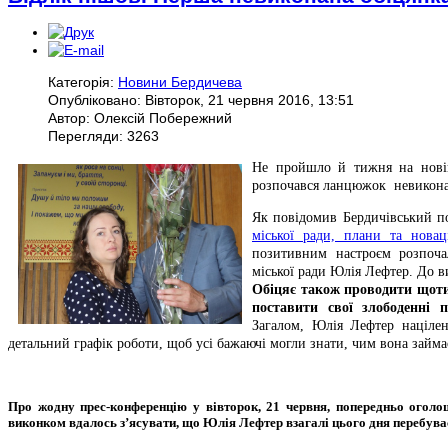
Категорія:
Новини Бердичева
Опубліковано: Вівторок, 21 червня 2016, 13:51
Автор: Олексій Побережний
Перегляди: 3263
Не пройшло й тижня на новій 
розпочався ланцюжок невикона
Як повідомив Бердичівський по
міської ради, плани та новац
позитивним настроєм розпоча
міської ради Юлія Лефтер. До в
Обіцяє також проводити щотиж
поставити свої злободенні 
Загалом, Юлія Лефтер націлен
детальний графік роботи, щоб усі бажаючі могли знати, чим вона займа
Про жодну прес-конференцію у вівторок, 21 червня, попередньо оголош
виконком вдалось з’ясувати, що Юлія Лефтер взагалі цього дня перебуває