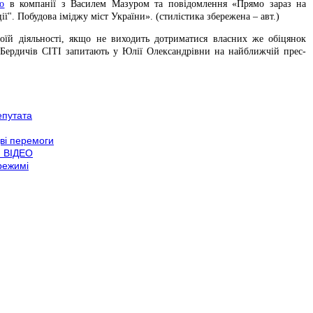
о
в компанії з Василем Мазуром та повідомлення «Прямо зараз на
". Побудова іміджу міст України». (стилістика збережена – авт.)
воїй діяльності, якщо не виходить дотриматися власних же обіцянок
 Бердичів СІТІ запитають у Юлії Олександрівни на найближчій прес-
епутата
дві перемоги
) ВІДЕО
режимі