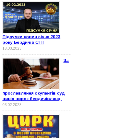
Підсумки новин січня 2023
року Бердичів СІТІ
18.03.2023
За
прославляння окупантів суд
виніс вирок бердичівлянці
03.02.2023