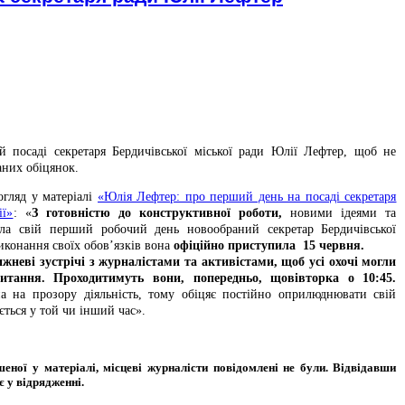
посаді секретаря Бердичівської міської ради Юлії Лефтер, щоб не
них обіцянок.
гляд у матеріалі
«Юлія Лефтер: про перший день на посаді секретаря
ії»
: «
З готовністю до конструктивної роботи,
новими ідеями та
ла свій перший робочий день новообраний секретар Бердичівської
иконання своїх обов’язків вона
офіційно приступила 15 червня.
неві зустрічі з журналістами та активістами, щоб усі охочі могли
питання. Проходитимуть вони, попередньо, щовівторка о 10:45.
а на прозору діяльність, тому обіцяє постійно оприлюднювати свій
ється у той чи інший час».
еної у матеріалі, місцеві журналісти повідомлені не були. Відвідавши
 у відрядженні.