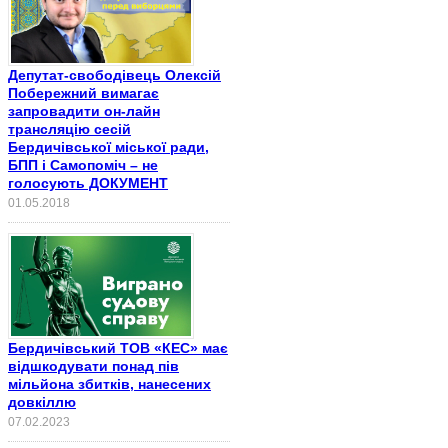
Депутат-свободівець Олексій
Побережний вимагає
запровадити он-лайн
трансляцію сесій
Бердичівської міської ради,
БПП і Самопоміч – не
голосують ДОКУМЕНТ
01.05.2018
Бердичівський ТОВ «КЕС» має
відшкодувати понад пів
мільйона збитків, нанесених
довкіллю
07.02.2023