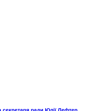
а секретаря ради Юлії Лефтер