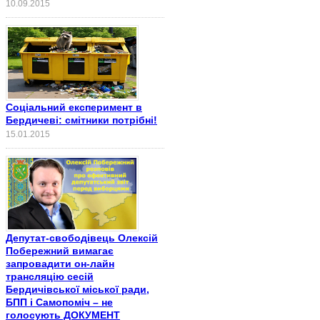
10.09.2015
Соціальний експеримент в
Бердичеві: смітники потрібні!
15.01.2015
Депутат-свободівець Олексій
Побережний вимагає
запровадити он-лайн
трансляцію сесій
Бердичівської міської ради,
БПП і Самопоміч – не
голосують ДОКУМЕНТ