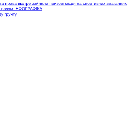
та права вкотре зайняли призові місця на спортивних змаганнях
ів разом ІНФОГРАФІКА
ду грунту