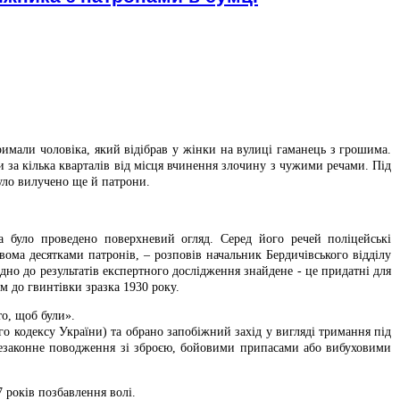
римали чоловіка, який відібрав у жінки на вулиці гаманець з грошима.
 за кілька кварталів від місця вчинення злочину з чужими речами. Під
було вилучено ще й патрони.
а було проведено поверхневий огляд. Серед його речей поліцейські
вома десятками патронів, – розповів начальник Бердичівського відділу
ідно до результатів експертного дослідження знайдене - це придатні для
м до гвинтівки зразка 1930 року.
то, щоб були».
о кодексу України) та обрано запобіжний захід у вигляді тримання під
Незаконне поводження зі зброєю, бойовими припасами або вибуховими
 років позбавлення волі.