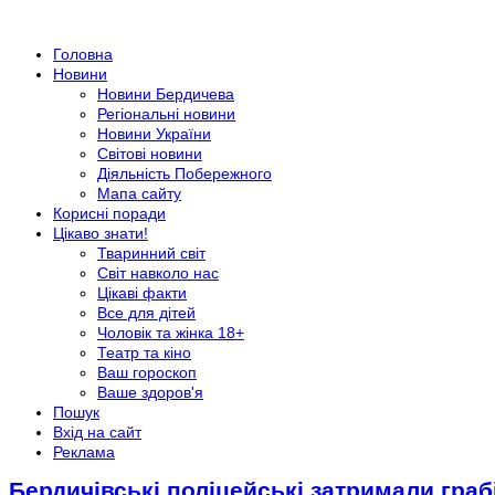
Головна
Новини
Новини Бердичева
Регіональні новини
Новини України
Світові новини
Діяльність Побережного
Мапа сайту
Корисні поради
Цікаво знати!
Тваринний світ
Світ навколо нас
Цікаві факти
Все для дітей
Чоловік та жінка 18+
Театр та кіно
Ваш гороскоп
Ваше здоров'я
Пошук
Вхід на сайт
Реклама
Бердичівські поліцейські затримали граб