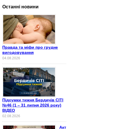
Останні новини
Правда та міфи про грудне
вигодовування
04.08.2026
Підсумки тижня Бердичів СІТІ
№46 (1 – 31 липня 2026 року)
ВІДЕО
02.08.2026
Акт