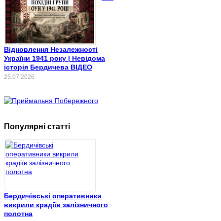
Відновлення Незалежності
України 1941 року | Невідома
історія Бердичева ВІДЕО
25.07.2026
Популярні статті
Бердичівські оперативники
викрили крадіїв залізничного
полотна