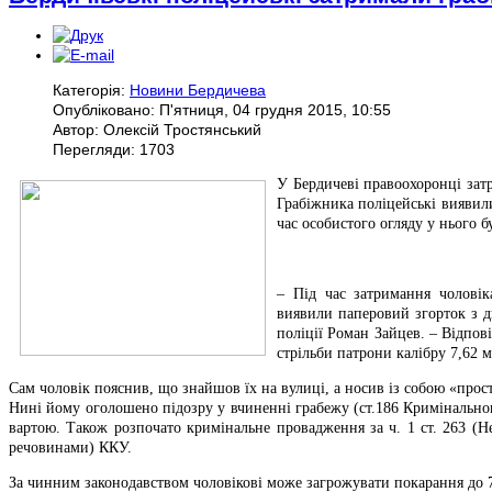
Категорія:
Новини Бердичева
Опубліковано: П'ятниця, 04 грудня 2015, 10:55
Автор: Олексій Тростянський
Перегляди: 1703
У Бердичеві правоохоронці зат
Грабіжника поліцейські виявили
час особистого огляду у нього 
– Під час затримання чоловік
виявили паперовий згорток з д
поліції Роман Зайцев. – Відпов
стрільби патрони калібру 7,62 м
Сам чоловік пояснив, що знайшов їх на вулиці, а носив із собою «прос
Нині йому оголошено підозру у вчиненні грабежу (ст.186 Кримінальног
вартою. Також розпочато кримінальне провадження за ч. 1 ст. 263 (
речовинами) ККУ.
За чинним законодавством чоловікові може загрожувати покарання до 7