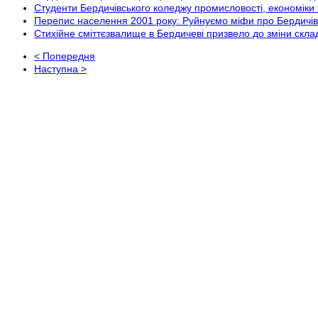
Студенти Бердичівського коледжу промисловості, економіки 
Перепис населення 2001 року: Руйнуємо міфи про Бердич
Стихійне сміттєзвалище в Бердичеві призвело до зміни скла
< Попередня
Наступна >