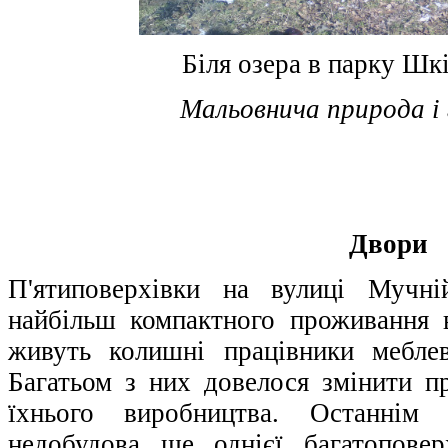
Біля озера в парку Шк
Мальовнича природа і
Двори
П'ятиповерхівки на вулиці Мучні
найбільш компактного проживання 
живуть колишні працівники меблев
Багатьом з них довелося змінити п
їхнього виробництва. Останнім 
недобудова ще однієї багатоповер