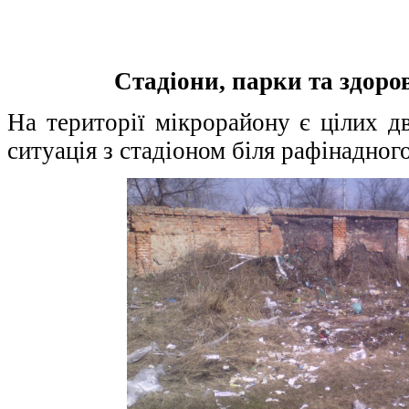
Стадіони, парки та здоро
На території мікрорайону є цілих д
ситуація з стадіоном біля рафінадного