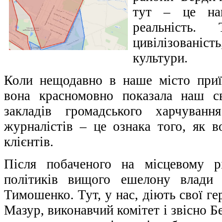
тут – це на
реальність.
цивілізовані
культури.
Коли нещодавно в наше місто приї
вона красномовно показала наш с
закладів громадського харчуван
журналістів – це ознака того, як в
клієнтів.
Після побаченого на місцевому р
політиків вищого ешелону влади
Тимошенко. Тут, у нас, діють свої ге
Мазур, виконавчий комітет і звісно Б