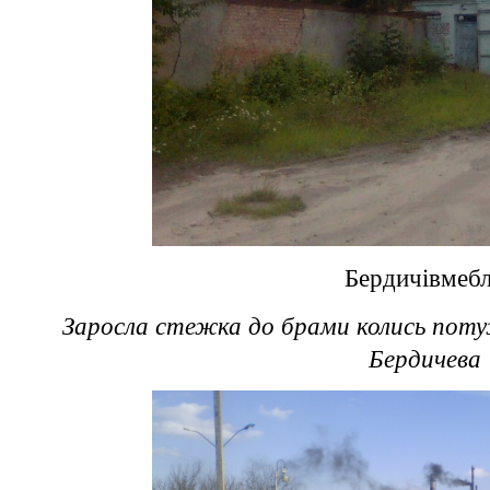
Бердичівмебл
Заросла стежка до брами колись пот
Бердичева