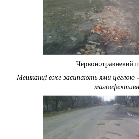
Червонотравневий п
Мешканці вже засипають ями цеглою 
малоефектив