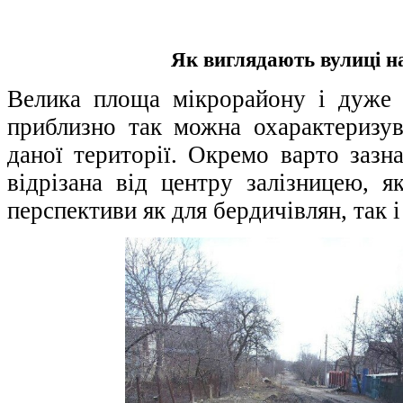
Як виглядають вулиці н
Велика площа мікрорайону і дуже 
приблизно так можна охарактеризув
даної території. Окремо варто зазн
відрізана від центру залізницею, я
перспективи як для бердичівлян, так і