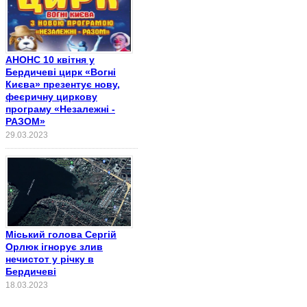
АНОНС 10 квітня у
Бердичеві цирк «Вогні
Києва» презентує нову,
феєричну циркову
програму «Незалежні -
РАЗОМ»
29.03.2023
Міський голова Сергій
Орлюк ігнорує злив
нечистот у річку в
Бердичеві
18.03.2023