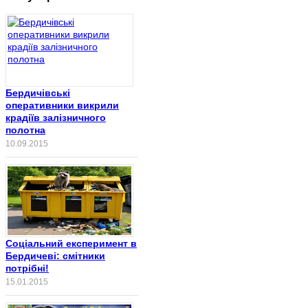
Бердичівські
оперативники викрили
крадіїв залізничного
полотна
10.09.2015
Соціальний експеримент в
Бердичеві: смітники
потрібні!
15.01.2015