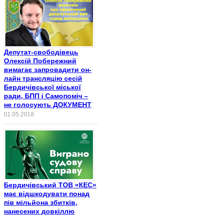
Депутат-свободівець
Олексій Побережний
вимагає запровадити он-
лайн трансляцію сесій
Бердичівської міської
ради, БПП і Самопоміч –
не голосують ДОКУМЕНТ
01.05.2018
Бердичівський ТОВ «КЕС»
має відшкодувати понад
пів мільйона збитків,
нанесених довкіллю