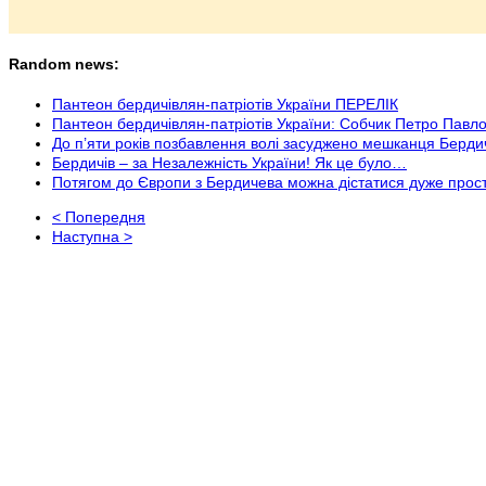
Random news:
Пантеон бердичівлян-патріотів України ПЕРЕЛІК
Пантеон бердичівлян-патріотів України: Собчик Петро Павл
До п’яти років позбавлення волі засуджено мешканця Берд
Бердичів – за Незалежність України! Як це було…
Потягом до Європи з Бердичева можна дістатися дуже прост
< Попередня
Наступна >