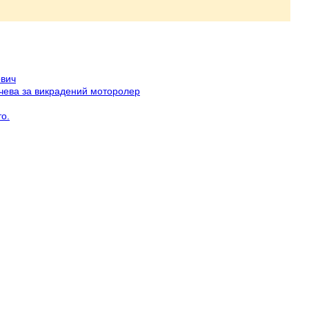
ович
ичева за викрадений моторолер
о.