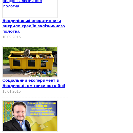
Бердичівські оперативники
викрили крадіїв залізничного
полотна
10.09.2015
Соціальний експеримент в
Бердичеві: смітники потрібні!
15.01.2015