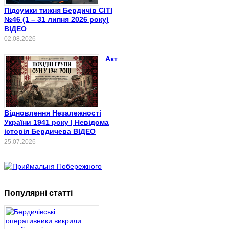
Підсумки тижня Бердичів СІТІ
№46 (1 – 31 липня 2026 року)
ВІДЕО
02.08.2026
Акт
Відновлення Незалежності
України 1941 року | Невідома
історія Бердичева ВІДЕО
25.07.2026
Популярні статті