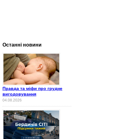
Останні новини
Правда та міфи про грудне
вигодовування
04.08.2026