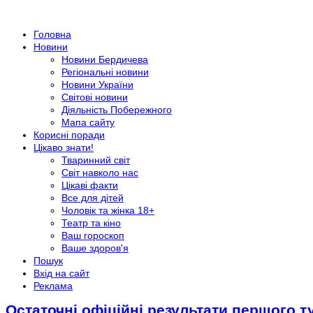
Головна
Новини
Новини Бердичева
Регіональні новини
Новини України
Світові новини
Діяльність Побережного
Мапа сайту
Корисні поради
Цікаво знати!
Тваринний світ
Світ навколо нас
Цікаві факти
Все для дітей
Чоловік та жінка 18+
Театр та кіно
Ваш гороскоп
Ваше здоров'я
Пошук
Вхід на сайт
Реклама
Остаточні офіційні результати першого т