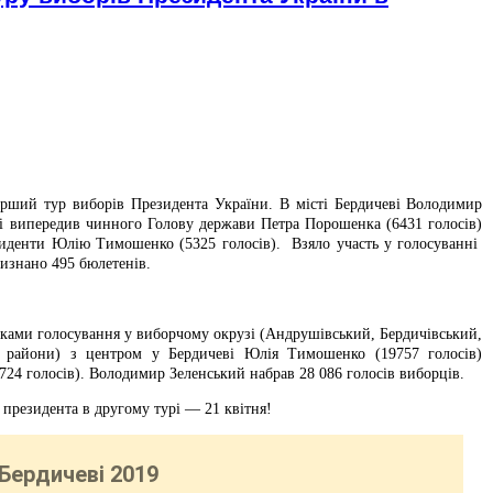
перший тур виборів Президента України. В місті Бердичеві Володимир
чі випередив чинного Голову держави Петра Порошенка (6431 голосів)
зиденти Юлію Тимошенко (5325 голосів). Взяло участь у голосуванні
изнано 495 бюлетенів.
ками голосування у виборчому окрузі (Андрушівський, Бердичівський,
 райони) з центром у Бердичеві Юлія Тимошенко (19757 голосів)
24 голосів). Володимир Зеленський набрав 28 086 голосів виборців.
 президента в другому турі — 21 квітня!