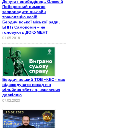
Депутат-свободівець Олексій
Побережний вимагає
запровадити он-лайн
трансляцію сесій
Бердичівської міської ради,
БПП і Самопоміч – не
голосують ДОКУМЕНТ
01.05.2018
Бердичівський ТОВ «КЕС» має
відшкодувати понад пів
мільйона збитків, нанесених
довкіллю
07.02.2023