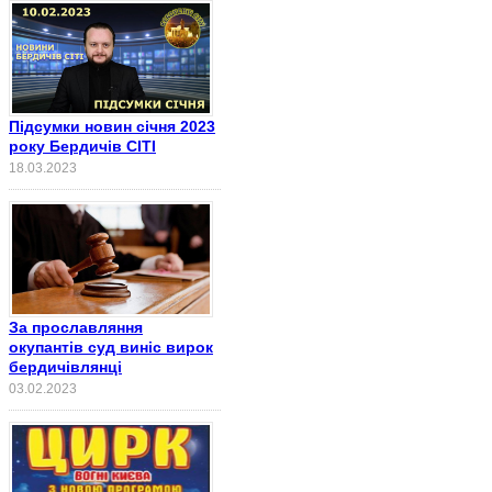
Підсумки новин січня 2023
року Бердичів СІТІ
18.03.2023
За прославляння
окупантів суд виніс вирок
бердичівлянці
03.02.2023