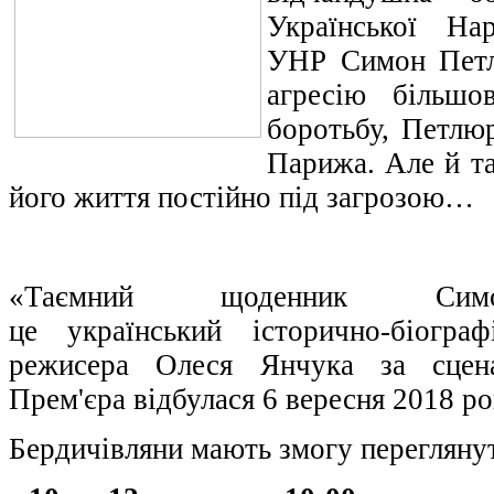
Української На
УНР Симон Петл
агресію більшо
боротьбу, Петлю
Парижа. Але й та
його життя постійно під загрозою…
«Таємний щоденник Си
це український історично-біогр
режисера Олеся Янчука за сцен
Прем'єра відбулася 6 вересня 2018 ро
Бердичівляни мають змогу перегляну