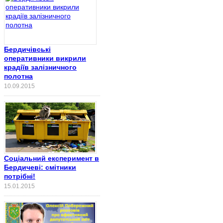
Бердичівські
оперативники викрили
крадіїв залізничного
полотна
10.09.2015
Соціальний експеримент в
Бердичеві: смітники
потрібні!
15.01.2015