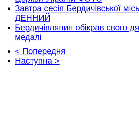
Завтра сесія Бердичівської мі
ДЕННИЙ
Бердичівлянин обікрав свого д
медалі
< Попередня
Наступна >