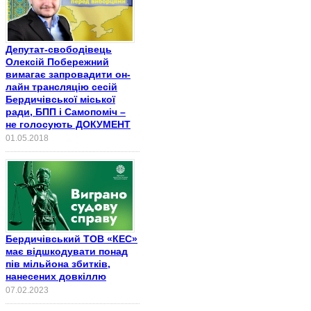
Депутат-свободівець
Олексій Побережний
вимагає запровадити он-
лайн трансляцію сесій
Бердичівської міської
ради, БПП і Самопоміч –
не голосують ДОКУМЕНТ
01.05.2018
Бердичівський ТОВ «КЕС»
має відшкодувати понад
пів мільйона збитків,
нанесених довкіллю
07.02.2023