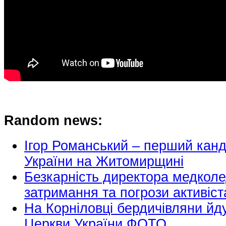
Random news:
Ігор Романський – перший кан
України на Житомирщині
Безкарність директора медкол
затримання та погрози активіс
На Корніловці бердичівляни йд
Церкви України ФОТО