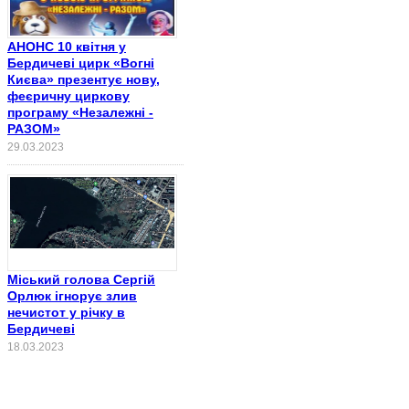
АНОНС 10 квітня у
Бердичеві цирк «Вогні
Києва» презентує нову,
феєричну циркову
програму «Незалежні -
РАЗОМ»
29.03.2023
Міський голова Сергій
Орлюк ігнорує злив
нечистот у річку в
Бердичеві
18.03.2023