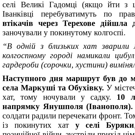
селі Великі Гадомці (якщо йти з 
Іванківці перебуватимуть по пр
втікачів через Терехове дійшла
заночували у покинутому колгоспі.
“В одній з близьких хат зварили 
колгоспному городі намикали цибул
гардероби (сорочки, хустини) виміня
Наступного дня маршрут був до м
села Маркуші та Обухівку.
У місте
хат, тому ночували у садку.
10 
напрямку Янушполя (Іванополя).
солдати радили перечекати фронт. То
із покинутих хат
у селі Буряки
позиційної війни, зустріли прихід ні