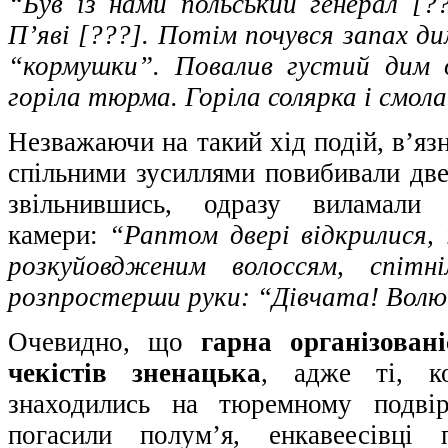
“Був із нами польський генерал [??
П’яві [???]. Потім почувся запах ди
“кормушки”. Повалив густий дим 
горіла тюрма. Горіла солярка і смол
Незважаючи на такий хід подій, в’язн
спільними зусиллями повибивали две
звільнившись, одразу виламали 
камери:
“Раптом двері відкрилися, і
розкуйовдженим волоссям, спітні
розпростерши руки: “Дівчата! Вол
Очевидно, що
гарна організовані
чекістів зненацька
, адже ті, к
знаходились на тюремному подвір
погасили полум’я, енкавеесівці 