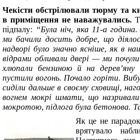
Чекісти обстрілювали тюрму та ки
в приміщення не наважувались.
Т
підпалу:
“Була ніч, яка 11-а година
ми бачили досить добре, що діялос
надворі було значно ясніше, як в н
відрами обливали двері — ми почули 
хлюпали бензиною й на дерев’яну 
пустили вогонь. Почало горіти. Виб
сиділи дальше в своєму сховищі, на
вогнем мокрі шмати, що назривали 
мокротою, підлога була бетонова. Та
Як це не парадок
врятувало набл