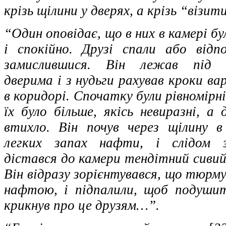
крізь щілини у дверях, а крізь “візи
“Один оповідає, що в них в камері б
і спокійно. Друзі спали або відпо
замислившися. Він лежав під 
дверима і з нудьги рахував кроки ва
в коридорі. Спочатку були рівномірн
їх було більше, якісь невиразні, а 
втихло. Він почув через щілину в
легких запах нафти, і слідом 
дістався до камери тендітний сивий
Він відразу зорієнтувався, що тюрму
нафтою, і підпалили, щоб подушит
крикнув про це друзям…”.