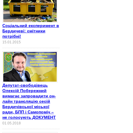
Соціальний експеримент в
Бердичеві: смітники
потрібні!
15.01.2015
Депутат-свободівець
Олексій Побережний
вимагає запровадити он-
лайн трансляцію сесій
Бердичівської міської
ради, БПП і Самопоміч –
не голосують ДОКУМЕНТ
01.05.2018