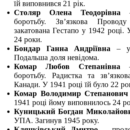
їй виповнився 21 рік.
Столяр Олена Теодорівна
– 
боротьбу. Зв’язкова Прово
закатована Гестапо у 1942 році. 
24 роки.
Бондар Ганна Андріївна
– у 
Подальша доля невідома.
Комар Любов Степанівна
– 
боротьбу. Радистка та зв’язк
Канади. У 1941 році їй було 22 ро
Комар Володимир Степанович
1941 році йому виповнилось 24 ро
Куницький Богдан Миколайов
УПА. Загинув 1945 року.
Клячківський Дмитро
– продо