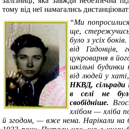
залізниці, яка завжди небезпечна п
тому від неї намагались дистанціюват
“Ми попросилися
ще, стережучись
було з усіх боків
від Гадонців, 
цукроварня в його
шкільні будинки 
від людей у хаті,
НКВД, сільради 
в селі не бул
свобідніше.
Вгост
хлібом — хліба п
й згодом, — вже нема. Нарікали на б