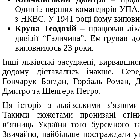
Один із перших командирів УПА. 
з НКВС. У 1941 році йому виповн
Крупа Теодозій
– працював ліка
дивізії “Галичина”. Емігрував
виповнилось 23 роки.
Інші львівські засуджені, вирвавшись
додому діставались інакше. Сер
Гончарук Богдан, Горбаль Роман, 
Дмитро та Шенгера Петро.
Ця історія з львівськими в’язням
Такими сюжетами пронизані стін
в’язниць України того буремного та
Звичайно, найбільше постраждали ув’