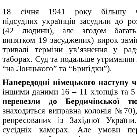
18 січня 1941 року більшу ч
підсудних українців засудили до роз
(42 людини), але згодом багать
винятком 19 засуджених) вирок замі
тривалі терміни ув’язнення у рад
таборах. Суд та подальше утримання
“на Лонцького” та “Бриґідки”).
Напередодні німецького наступу 
іншими даними 16 – 11 хлопців та 5 
перевезли до Бердичівської т
знаходиться виправна колонія №70),
репресованих із Західної Україн
сусідніх камерах. Але умови пе