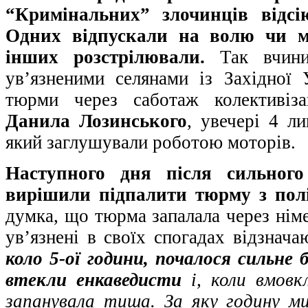
“Кримінальних” злочинців відсі
Одних відпускали на волю чи мо
інших розстрілювали.
Так вчини
ув’язненими селянами із Західної 
тюрми через саботаж колективіза
Данила Лозинського
, увечері 4 ли
який заглушували роботою моторів.
Наступного дня після сильного 
вирішили підпалити тюрму з пол
думка, що тюрма запалала через нім
ув’язнені в своїх спогадах відзнач
коло 5-ої години, почалося сильне 
втекли енкаведисти
і, коли вмовк
запанувала тиша. За яку годину м