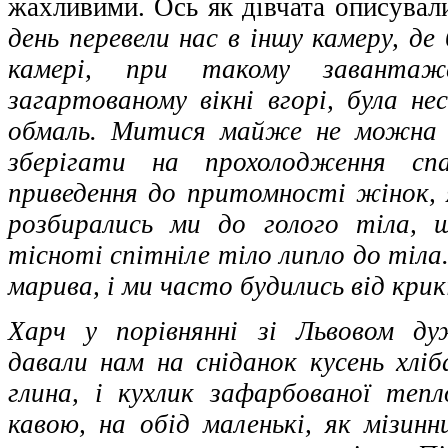
жахливими. Ось як дівчата описувал
день перевели нас в іншу камеру, де
камері, при такому завантаж
загартованому вікні вгорі, була не
обмаль. Митися майже не можна б
зберігати на прохолодження с
приведення до притомності жінок, я
розбирались ми до голого тіла, щ
тісноті спітніле тіло липло до тіла
марива, і ми часто будились від крик
Харч у порівнянні зі Львовом ду
давали нам на сніданок кусень хліб
глина, і кухлик зафарбованої теп
кавою, на обід маленькі, як мізинн