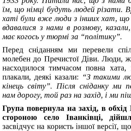
1933 року. Питали нас, що з ними б
їм, що німці будуть людей різати. В
хаті були вже люди з інших хат, що
вдавалися з нами в розмову, казали
має когось у тюрмі за “політику”.
Перед сніданням ми перевели спіл
молебен до Пречистої Діви. Люди, жі
насходилося тимчасом повна хата,
плакали, деякі казали:
“З такими л
кінець світу”. Після сніданку ми 
нам дорогу, той раз на захід, і ми п
Група повернула на захід, в обхі
стороною село Іванківці, дійш
засвідчує на користь іншої версії, щ