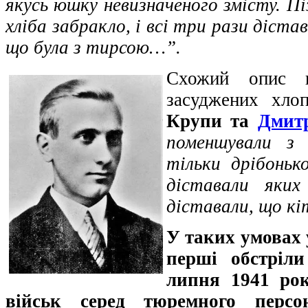
якусь юшку невизначеного змісту. П
хліба забракло, і всі три рази діста
що була з тирсою…”.
Схожий опис п
засуджених хло
Крупи та
Дмитр
поменшували з
тільки дрібоньк
діставали яких
діставали, що кі
У таких умовах 
перші обстріли
липня 1941 рок
військ серед тюремного персо