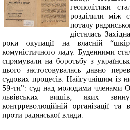
геополітики ст
розділили між с
поталу радянсько
дісталась Західн
роки окупації на власній “шкір
комуністичного ладу. Буденними стал
спрямували на боротьбу з українсь
цього застосовувалась давно пере
судових процесів. Найгучнішим із н
59-ти”: суд над молодими членами 
львівських вишів, яких звин
контрреволюційній організації та 
проти радянської влади.