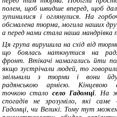
перед тим тюрма. Побігли просто
полем, щоб швидше вперед, щоб да
зупинилися і оглянулися. На горб
обсмалена тюрма, могила наших друз
а перед нами стала наша мандрівка п
Ця група вирушила на схід від тюрм
що боялась наткнутися на радя
фронт. Втікачі намагались йти по
якщо зустрічали людей, то говорили
звільнили з тюрми і вони йд
радянською армією. Кінцевою с
точкою стало
село Гадомці
. На ж
спогадів не зрозуміло, які саме
Гадомці, чи Великі. Тому тут може