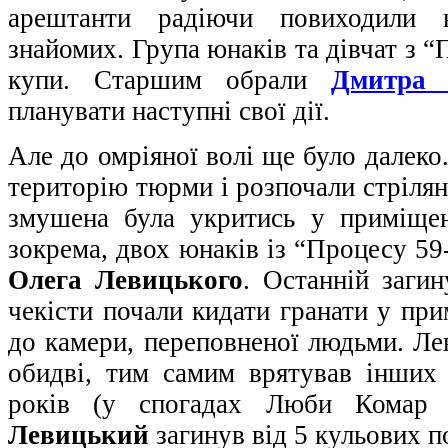
арештанти радіючи повиходили н
знайомих. Група юнаків та дівчат з “
купи. Старшим обрали
Дмитра 
планувати наступні свої дії.
Але до омріяної волі ще було далеко
територію тюрми і розпочали стрілян
змушена була укритись у приміщен
зокрема, двох юнаків із “Процесу 59
Олега Левицького
. Останній заги
чекісти почали кидати гранати у при
до камери, переповненої людьми. Ле
обидві, тим самим врятував інших
років (у спогадах Люби Комар 
Левицький
загинув від 5 кульових п