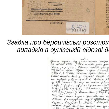
Згадка про бердичівські розстрі
випадків в оунівській відозві д