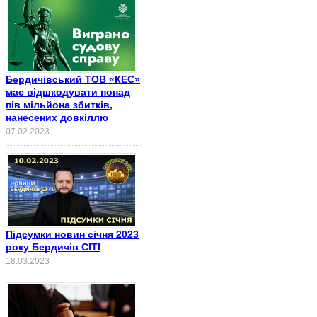
Бердичівський ТОВ «КЕС»
має відшкодувати понад
пів мільйона збитків,
нанесених довкіллю
07.02.2023
Підсумки новин січня 2023
року Бердичів СІТІ
18.03.2023