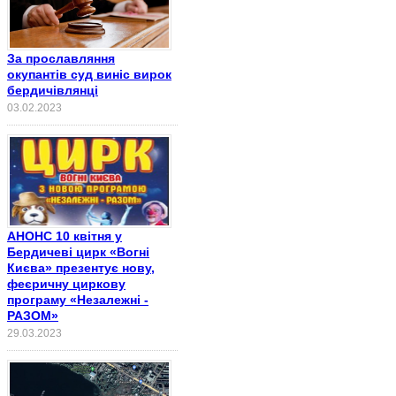
За прославляння
окупантів суд виніс вирок
бердичівлянці
03.02.2023
АНОНС 10 квітня у
Бердичеві цирк «Вогні
Києва» презентує нову,
феєричну циркову
програму «Незалежні -
РАЗОМ»
29.03.2023