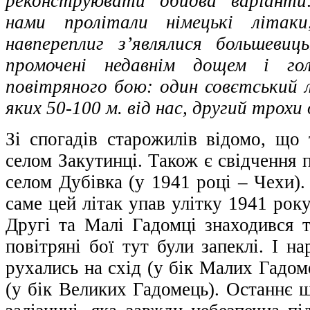
реконструювати обидва варіанти
нами пролітали німецькі літаки
навпереплиг з’являлися большевиц
промочені недавнім дощем і гол
повітряного бою: один совєтський лі
яких 50-100 м. від нас, другий трох
Зі спогадів старожилів відомо, що 
селом Закутинці. Також є свідчення п
селом Дубівка (у 1941 році – Чехи).
саме цей літак упав улітку 1941 рок
Другі та Малі Гадомці знаходився 
повітряні бої тут були запеклі. І на
рухались на схід (у бік Малих Гадоме
(у бік Великих Гадомець). Останнє щ