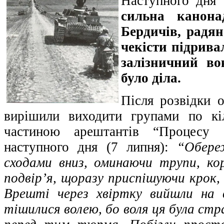
Наступного дня
сильна канона
Бердичів, радян
чекісти підрива
залізничний во
було діла.
Після розвідки 
вирішили виходити групами по кі
частиною арештантів “Процесу 
наступного дня (7 липня):
“Обере
сходами вниз, оминаючи трупи, ко
подвір’я, щоразу приспішуючи крок, 
Врешті через хвіртку вийшли на 
тішилися волею, бо воля ця була стр