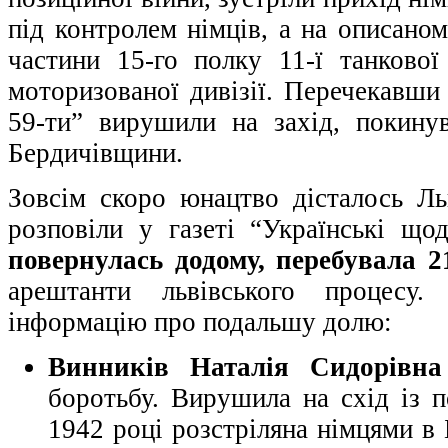
під контролем німців, а на описано
частини 15-го полку 11-ї танкової 
моторизованої дивізії. Перечекавши
59-ти” вирушили на захід, покин
Бердичівщини.
Зовсім скоро юнацтво дісталось Ль
розповіли у газеті “Українські щоде
повернулась додому, перебувала 
арештанти львівського процесу
інформацію про подальшу долю:
Винників Наталія Сидорівна
боротьбу. Вирушила на схід із
1942 році розстріляна німцями в