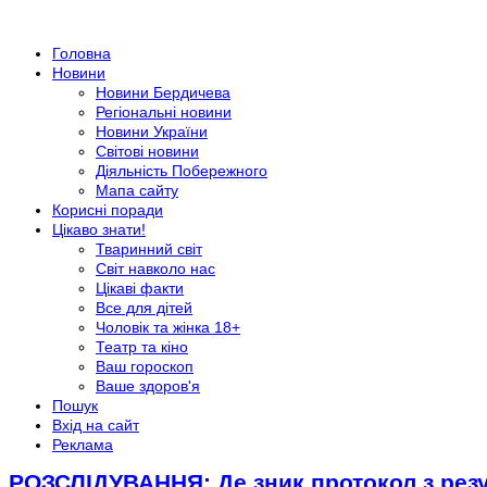
Головна
Новини
Новини Бердичева
Регіональні новини
Новини України
Світові новини
Діяльність Побережного
Мапа сайту
Корисні поради
Цікаво знати!
Тваринний світ
Світ навколо нас
Цікаві факти
Все для дітей
Чоловік та жінка 18+
Театр та кіно
Ваш гороскоп
Ваше здоров'я
Пошук
Вхід на сайт
Реклама
РОЗСЛІДУВАННЯ: Де зник протокол з резу