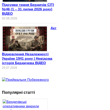
Підсумки тижня Бердичів СІТІ
№46 (1 – 31 липня 2026 року)
ВІДЕО
02.08.2026
Акт
Відновлення Незалежності
України 1941 року | Невідома
історія Бердичева ВІДЕО
25.07.2026
Популярні статті