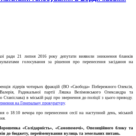
ської ради 21 липня 2016 року депутати виявили зникнення бланків
зультатами голосування за рішення про перенесення засідання на
ренція лідерів чотирьох фракцій (ВО «Свобода» Побережного Олексія,
лерія, Радикальної партії Ляшка Велімовського Олександра та
о Станіслава) в міській раді про звернення до поліції з цього приводу.
ернення на Генеральну прокуратуру
.
ня о 18:10 вечора про перенесення сесії на наступний день, міський
ня.
орошенка «Солідарність», «Самопомочі», Опозиційного блоку та
ін до бюджету, перейменування вулиць та земельних питань.