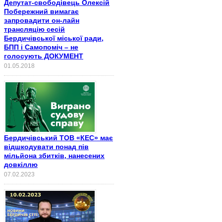
Депутат-свободівець Олексій
Побережний вимагає
запровадити он-лайн
трансляцію сесій
Бердичівської міської ради,
БПП і Самопоміч – не
голосують ДОКУМЕНТ
01.05.2018
Бердичівський ТОВ «КЕС» має
відшкодувати понад пів
мільйона збитків, нанесених
довкіллю
07.02.2023