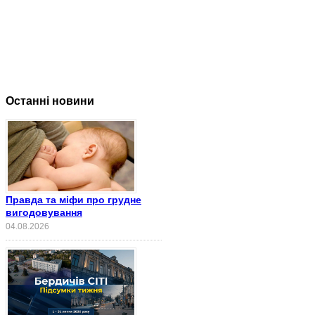
Останні новини
Правда та міфи про грудне
вигодовування
04.08.2026