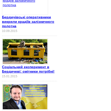
Бердичівські оперативники
викрили крадіїв залізничного
полотна
10.09.2015
Соціальний експеримент в
Бердичеві: смітники потрібні!
15.01.2015