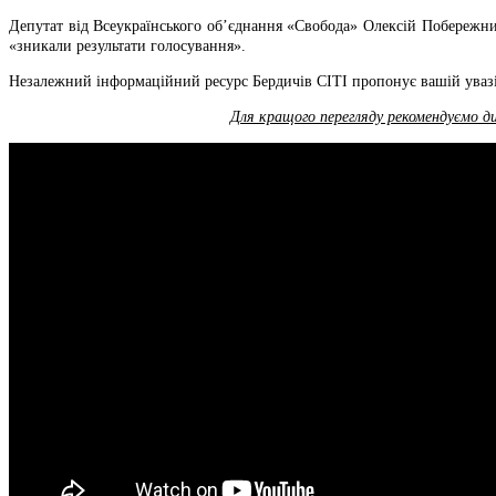
Депутат від Всеукраїнського об’єднання «Свобода» Олексій Побережний
«зникали результати голосування».
Незалежний інформаційний ресурс Бердичів СІТІ пропонує вашій увазі 
Для кращого перегляду рекомендуємо д