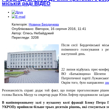
міській раді ВІДЕО
Категорія:
Новини Бердичева
Опубліковано: Вівторок, 16 серпня 2016, 11:41
Автор: Олесь Небайдужий
Перегляди: 3208
Після сесії Бердичівської мі
поіменного голосування з ре
наступний день.
22 липня відбулась прес-конфе
ВО «Батьківщина» Шелепи Ва
Патріотичної партії Лужанськог
Окрім того, було направлено
зв
Резонансність справі додає той факт, що попри проголосоване рішен
голова Василь Мазур та секретар ради Юлія Лефтер продовжили засідан
В напівпорожньому залі у вузькому колі фракції Блоку Петра П
УКРОПу прийняли більше трьох десятків рішень, які стосуються зм