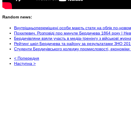
Random news:
Внутрішньопереміщені особи мають стати на облік по-ново
Похилевич. Розповіді про минуле Бердичева 1864 року | Не
Бердичівляни взяли участь в медіа-тренінгу з військовї ж
Рейтинг шкіл Бердичева та району за результатами ЗНО 2
Студенти Бердичівського коледжу промисловості, економіки 
< Попередня
Наступна >