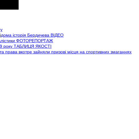
му
відома історія Бердичева ВІДЕО
урналістики ФОТОРЕПОРТАЖ
019 року ТАБЛИЦЯ ЯКОСТІ
та права вкотре зайняли призові місця на спортивних змаганнях