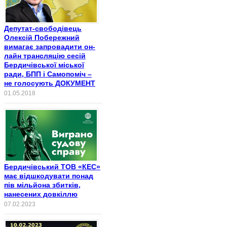
Депутат-свободівець
Олексій Побережний
вимагає запровадити он-
лайн трансляцію сесій
Бердичівської міської
ради, БПП і Самопоміч –
не голосують ДОКУМЕНТ
01.05.2018
Бердичівський ТОВ «КЕС»
має відшкодувати понад
пів мільйона збитків,
нанесених довкіллю
07.02.2023