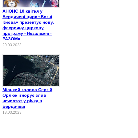
АНОНС 10 квітня у
Бердичеві цирк «Вогні
Києва» презентує нову,
феєричну циркову
програму «Незалежні -
РАЗОМ»
29.03.2023
Міський голова Сергій
Орлюк ігнорує злив
нечистот у річку в
Бердичеві
18.03.2023