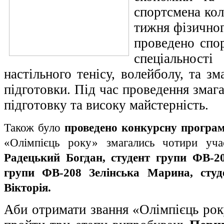
спортсмена ко
тижня фізичног
проведено спо
спеціальност
настільного тенісу, волейболу, та зм
підготовки. Під час проведення змаг
підготовку та високу майстерність.
Також було
проведено конкурсну програм
«Олімпієць року» змагались чотири уч
Радецький Богдан, студент групи ФВ-2
групи ФВ-208 Зелінська Марина, сту
Вікторія.
Аби отримати звання «Олімпієць рок