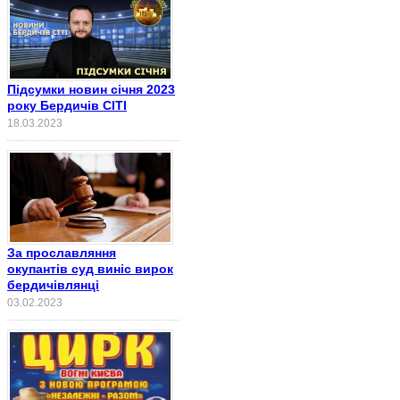
Підсумки новин січня 2023
року Бердичів СІТІ
18.03.2023
За прославляння
окупантів суд виніс вирок
бердичівлянці
03.02.2023