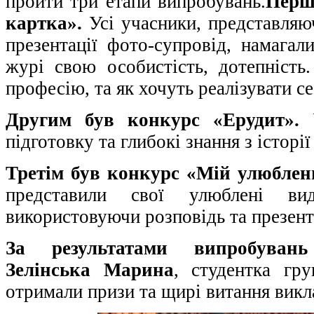
пройти три етапи випробувань.
Перш
картка».
Усі учасники, представляю
презентації фото-супровід, намагал
журі свою особистість, дотепність
професію, та як хочуть реалізувати се
Другим був конкурс «Ерудит».
У
підготовку та глибокі знання з історі
Третім був конкурс «Мій улюблен
представили свої улюблені в
використовуючи розповідь та презент
За результатами випробуван
Зелінська Марина
, студентка гр
отримали призи та щирі витання викла