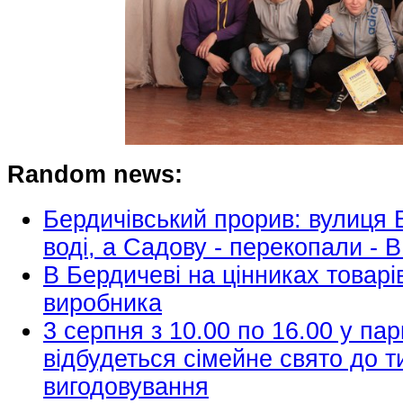
Random news:
Бердичівський прорив: вулиця 
воді, а Садову - перекопали - 
В Бердичеві на цінниках товарі
виробника
3 серпня з 10.00 по 16.00 у пар
відбудеться сімейне свято до т
вигодовування