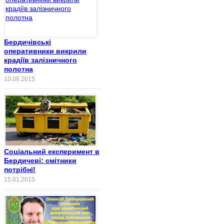
Бердичівські
оперативники викрили
крадіїв залізничного
полотна
10.09.2015
Соціальний експеримент в
Бердичеві: смітники
потрібні!
15.01.2015