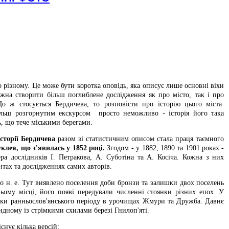
 різному. Це може бути коротка оповідь, яка описує лише основні віхи
жна створити більш поглиблене дослідження як про місто, так і про
о ж стосується Бердичева, то розповісти про історію цього міста
льш розгорнутим екскурсом просто неможливо - історія його така
ь, що тече міськими берегами.
торії Бердичева
разом зі статистичним описом стала праця таємного
клея, що з'явилась у 1852 році.
Згодом - у 1882, 1890 та 1901 роках -
ера дослідників І. Петракова, А. Суботіна та А. Косіча. Кожна з них
нтах та дослідженнях самих авторів.
 до н. е. Тут виявлено поселення доби бронзи та залишки двох поселень
ьому місці, його появі передували численні стоянки різних епох. У
ишки ранньослов'янського періоду в урочищах Жмури та Дружба. Давнє
идному із стрімкими схилами березі Гнилоп'яті.
снує кілька версій: