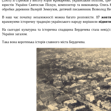
(2005) зі стрибків у висоту Юрій Крімаренко, український політик, т
юристів України Святослав Піскун, композитор та виконавець Олесь 
обробки деревини Валерій Земнухов, дитячий письменник Всеволод Нес
В наш час початку незалежності можна багато розповісти.
17 жовт
враховуючи історичну традицію українського народу вирішили
підняти
На сьогодні культурна та історична спадщина Бердичева стала невід'
України загалом.
Така вона коротенька історія славного міста Бердичева.