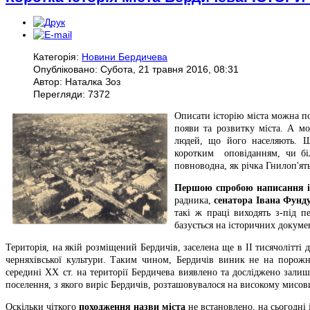
Категорія:
Новини Бердичева
Опубліковано: Субота, 21 травня 2016, 08:31
Автор: Наталка Зоз
Перегляди: 7372
Описати історію міста можна по
появи та розвитку міста. А мо
людей, що його населяють. Щ
коротким оповіданням, чи бі
повноводна, як річка Гнилоп'ят
Першою спробою написання іс
радника,
сенатора Івана Фунду
такі ж праці виходять з-під п
базується на історичних докуме
Територія, на якій розміщений Бердичів, заселена ще в ІІ тисячолітті
черняхівської культури. Таким чином, Бердичів виник не на порожн
середині ХХ ст. на території Бердичева виявлено та досліджено зал
поселення, з якого виріс Бердичів, розташовувалося на високому мисов
Оскільки чіткого
походження назви міста
не встановлено, на сьогодні і