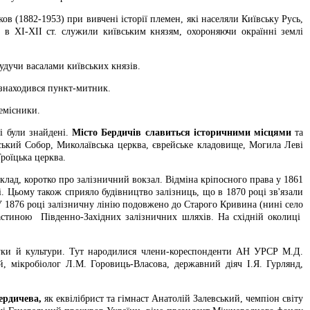
ков (1882-1953) при вивчені історії племен, які населяли Київську Русь,
 в ХІ-ХІІ ст. служили київським князям, охороняючи окраїнні землі
будучи васалами київських князів.
й знаходився пункт-митник.
ремісники.
рі були знайдені.
Місто Бердичів славиться історичними місцями
та
нський Собор, Миколаївська церква, єврейське кладовище, Могила Леві
Троїцька церква.
лад, коротко про залізничний вокзал. Відміна кріпосного права у 1861
. Цьому також сприяло будівництво залізниць, що в 1870 році зв'язали
 У 1876 році залізничну лінію подовжено до Старого Кривина (нині село
частиною Південно-Західних залізничних шляхів. На східній околиці
 науки й культури. Тут народилися члени-кореспонденти АН УРСР М.Д.
, мікробіолог Л.М. Горовиць-Власова, державний діяч І.Я. Гурлянд,
ердичева,
як еквілібрист та гімнаст Анатолій Залевський, чемпіон світу