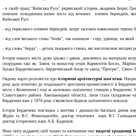
- в своїй праці "Київська Русь" рядянський історик, академік Борис Гре
пояснює походження назви міста від кочових племен берендеїв, які
Київської Русі.
- від тюркського племені берендеїв, котре заселяло навколишні терени 
- від слов’янського слова "breda", так називали - гору, урвище, на яки
- від слова "берда", - деталь ткацького станка, які виготовляли місцеві 
Історія нашого міста дуже цікава і давня, дивлячись на матеріали кот
спорудами такі як: Замок та монастир отців Кармелітів Босих, Марії
Іцхака Бердичівського, бердичівський базар та завод "Прогрес", Свято-
Окрему варто розповісти про
історичні архітектурні пам'ятки.
Наприк
році дала поштовх до подальшого зростання промисловості в Бердичеві
місто з Козятином і тоді ж засновано залізничну станцію у Бердичеві.
Славутського району Хмельницької області), лінія стала складовою 
Бердичева вже у 1974 році з'являється будівля залізничного вокзалу.
Історія Бердичева пов'язана з життям і діяльністю багатьох діячів
Жудін та В.С. Фінкельштейн, доктор технічних наук В.І. Галицький
доктор історичних наук А.Б. Кадишев.
Нині світу віддають свій талант та натхнення такі
видатні уродженці Б