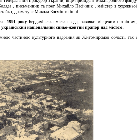
ричі Генеральний прокурор України, віце-президент Міжнародного фонду
Коляда , письменник та поет Михайло Пасічник , майстер з художньої
тайко, драматург Микола Космін та інші.
ня 1991 року
Бердичівська міська рада, завдяки місцевим патріотам,
 український національний синьо-жовтий прапор над містом.
ємною частиною культурного надбання як Житомирської області, так і