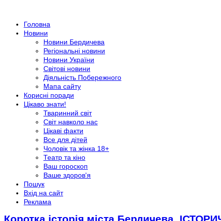
Головна
Новини
Новини Бердичева
Регіональні новини
Новини України
Світові новини
Діяльність Побережного
Мапа сайту
Корисні поради
Цікаво знати!
Тваринний світ
Світ навколо нас
Цікаві факти
Все для дітей
Чоловік та жінка 18+
Театр та кіно
Ваш гороскоп
Ваше здоров'я
Пошук
Вхід на сайт
Реклама
Коротка історія міста Бердичева. ІСТОР