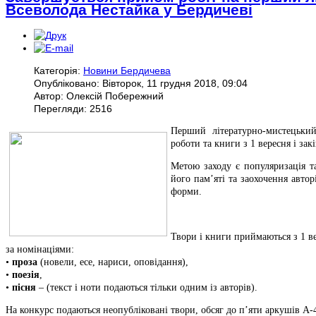
Всеволода Нестайка у Бердичеві
Категорія:
Новини Бердичева
Опубліковано: Вівторок, 11 грудня 2018, 09:04
Автор: Олексій Побережний
Перегляди: 2516
Перший літературно-мистецьки
роботи та книги з 1 вересня і за
Метою заходу є популяризація т
його пам’яті та заохочення автор
форми.
Твори і книги приймаються з 1 в
за номінаціями:
•
проза
(новели, есе, нариси, оповідання),
•
поезія
,
•
пісня
– (текст і ноти подаються тільки одним із авторів).
На конкурс подаються неопубліковані твори, обсяг до п’яти аркушів А-