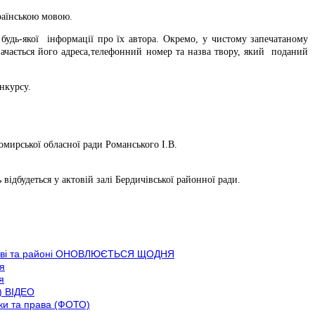
раїнською мовою.
будь-якої інформації про їх автора. Окремо, у чистому запечатаному
начається його адреса,телефонний номер та назва твору, який поданий
онкурсу.
омирської обласної ради Романського І.В.
ідбудеться у актовій залі Бердичівської районної ради.
ичеві та районі ОНОВЛЮЄТЬСЯ ЩОДНЯ
я
я
) ВІДЕО
іки та права (ФОТО)