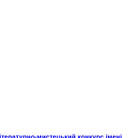
ітературно-мистецький конкурс імені