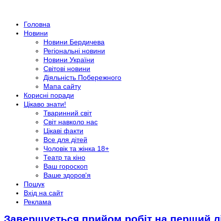
Головна
Новини
Новини Бердичева
Регіональні новини
Новини України
Світові новини
Діяльність Побережного
Мапа сайту
Корисні поради
Цікаво знати!
Тваринний світ
Світ навколо нас
Цікаві факти
Все для дітей
Чоловік та жінка 18+
Театр та кіно
Ваш гороскоп
Ваше здоров'я
Пошук
Вхід на сайт
Реклама
Завершується прийом робіт на перший л