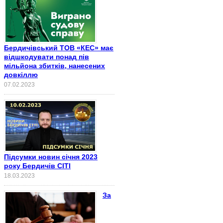
Бердичівський ТОВ «КЕС» має
відшкодувати понад пів
мільйона збитків, нанесених
довкіллю
07.02.2023
Підсумки новин січня 2023
року Бердичів СІТІ
18.03.2023
За