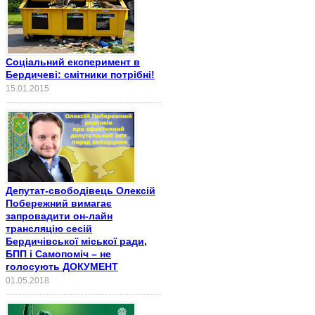
Соціальний експеримент в
Бердичеві: смітники потрібні!
15.01.2015
Депутат-свободівець Олексій
Побережний вимагає
запровадити он-лайн
трансляцію сесій
Бердичівської міської ради,
БПП і Самопоміч – не
голосують ДОКУМЕНТ
01.05.2018