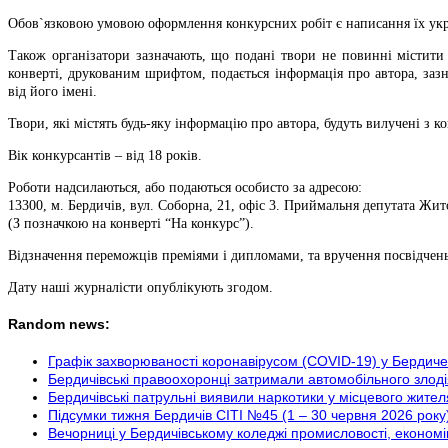
Обов`язковою умовою оформлення конкурсних робіт є написання їх ук
Також організатори зазначають, що подані твори не повинні містити 
конверті, друкованим шрифтом, подається інформація про автора, заз
від його імені.
Твори, які містять будь-яку інформацію про автора, будуть вилучені з к
Вік конкурсантів – від 18 років.
Роботи надсилаються, або подаються особисто за адресою:
13300, м. Бердичів, вул. Соборна, 21, офіс 3. Приймальня депутата Жит
(З позначкою на конверті “На конкурс”).
Відзначення переможців преміями і дипломами, та вручення посвідчень в
Дату наші журналісти опублікують згодом.
Random news:
Графік захворюваності коронавірусом (COVID-19) у Берд
Бердичівські правоохоронці затримали автомобільного злоді
Бердичівські патрульні виявили наркотики у місцевого жител
Підсумки тижня Бердичів СІТІ №45 (1 – 30 червня 2026 року
Вечорниці у Бердичівському коледжі промисловості, економ