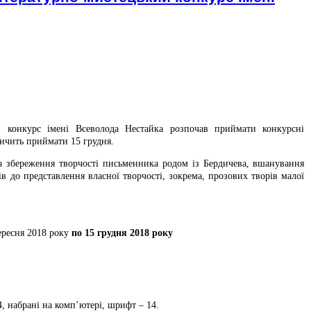
й конкурс імені Всеволода Нестайка
розпочав приймати конкурсні
кінчить приймати 15 грудня.
а збереження творчості письменника родом із Бердичева, вшанування
ів до представлення власної творчості, зокрема, прозових творів малої
ересня 2018 року
по 15 грудня 2018 року
4,
набрані на комп’ютері, шрифт – 14.