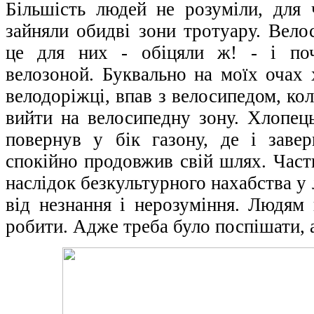
Більшість людей не розуміли, для 
зайняли обидві зони тротуару. Вело
це для них - обіцяли ж! - і поч
велозоной. Буквально на моїх очах 
велодоріжці, впав з велосипедом, ко
вийти на велосипедну зону. Хлопець
повернув у бік газону, де і заве
спокійно продовжив свій шлях. Част
наслідок безкультурного нахабства у л
від незнання і нерозуміння. Людям 
робити. Адже треба було поспішати, 