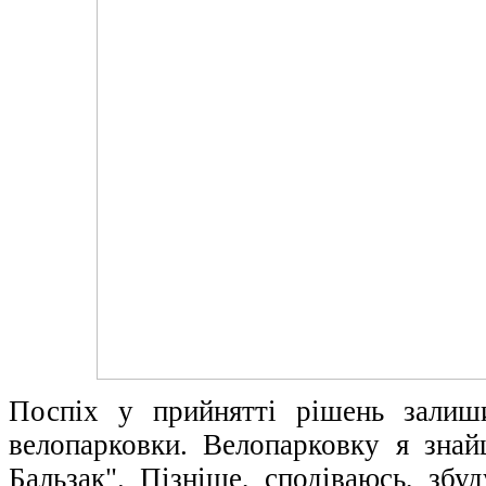
Поспіх у прийнятті рішень залиши
велопарковки. Велопарковку я зна
Бальзак". Пізніше, сподіваюсь, збу