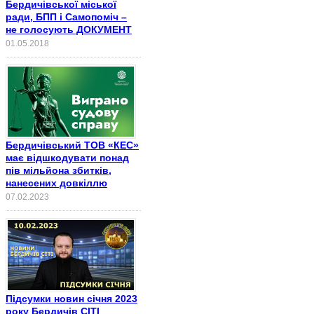
Бердичівської міської
ради, БПП і Самопоміч –
не голосують ДОКУМЕНТ
01.05.2018
Бердичівський ТОВ «КЕС»
має відшкодувати понад
пів мільйона збитків,
нанесених довкіллю
07.02.2023
Підсумки новин січня 2023
року Бердичів СІТІ