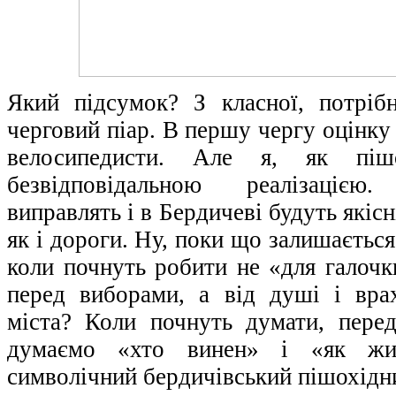
Який підсумок? З класної, потрібн
черговий піар. В першу чергу оцінку
велосипедисти. Але я, як піш
безвідповідальною реалізацією
виправлять і в Бердичеві будуть якісн
як і дороги. Ну, поки що залишається
коли почнуть робити не «для галочк
перед виборами, а від душі і вр
міста? Коли почнуть думати, пере
думаємо «хто винен» і «як жит
символічний бердичівський пішохідни