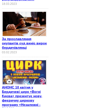
18.03.2023
За прославляння
окупантів суд виніс вирок
бердичівлянці
03.02.2023
АНОНС 10 квітня у
Бердичеві цирк «Вогні
Києва» презентує нову,
феєричну циркову
програму «Незалежні -