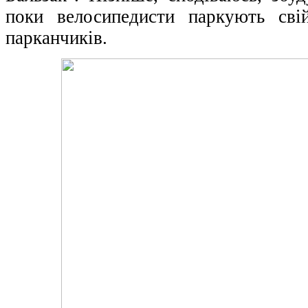
поки велосипедисти паркують сві
парканчиків.