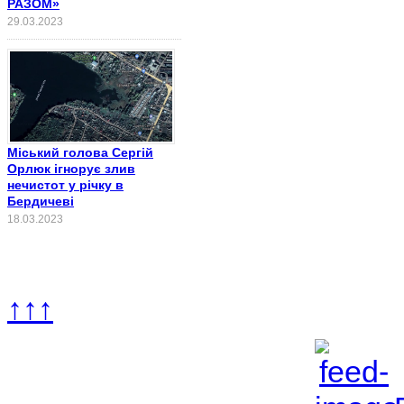
РАЗОМ»
29.03.2023
Міський голова Сергій
Орлюк ігнорує злив
нечистот у річку в
Бердичеві
18.03.2023
↑↑↑