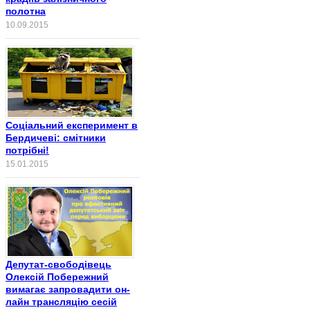
полотна
10.09.2015
Соціальний експеримент в
Бердичеві: смітники
потрібні!
15.01.2015
Депутат-свободівець
Олексій Побережний
вимагає запровадити он-
лайн трансляцію сесій