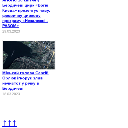
Бердичеві цирк «Вогні
Києва» презентує нову,
феєричну циркову
програму «Незалежні -
РАЗОМ»
29.03.2023
Міський голова Сергій
Орлюк ігнорує злив
нечистот у річку в
Бердичеві
18.03.2023
↑↑↑