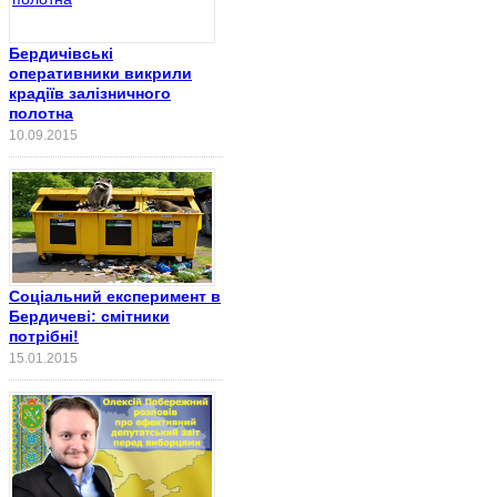
Бердичівські
оперативники викрили
крадіїв залізничного
полотна
10.09.2015
Соціальний експеримент в
Бердичеві: смітники
потрібні!
15.01.2015