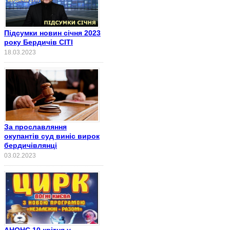
Підсумки новин січня 2023
року Бердичів СІТІ
18.03.2023
За прославляння
окупантів суд виніс вирок
бердичівлянці
03.02.2023
АНОНС 10 квітня у