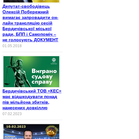
Депутат-свободівець
Олексій Побережний
вимагає запровадити он-
лайн трансляцію сесій
Бердичівської міської
ради, БПП і Самопоміч –
не голосують ДОКУМЕНТ
01.05.2018
Бердичівський ТОВ «КЕС»
має відшкодувати понад
пів мільйона збитків,
нанесених довкіллю
07.02.2023