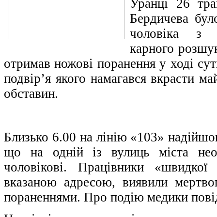
Уранці 26 тра
Бердичева бул
чоловіка з 
карного розшу
отримав ножові поранення у ході сут
подвір’я якого намагався вкрасти ма
обставин.
Близько 6.00 на лінію «103» надійшо
що на одній із вулиць міста нео
чоловікові. Працівники «швидкої
вказаною адресою, виявили мертво
пораненнями. Про подію медики повід