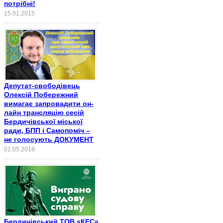
потрібні!
15.01.2015
Депутат-свободівець
Олексій Побережний
вимагає запровадити он-
лайн трансляцію сесій
Бердичівської міської
ради, БПП і Самопоміч –
не голосують ДОКУМЕНТ
01.05.2018
Бердичівський ТОВ «КЕС»