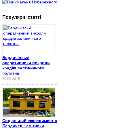
Популярні статті
Бердичівські
оперативники викрили
крадіїв залізничного
полотна
10.09.2015
Соціальний експеримент в
Бердичеві: смітники