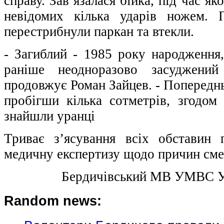
справу. Зав’язалася бійка, під час як
невідомих кілька ударів ножем. П
перестрибнули паркан та втекли.
- Загиблий - 1985 року народження,
раніше неодноразово засуджений
продовжує Роман Зайцев. - Попереднь
пробігши кілька сотметрів, згодом 
знайшли уранці
Триває з’ясування всіх обставин 
медичну експертизу щодо причин смер
Бердичівський МВ УМВС 
Random news: