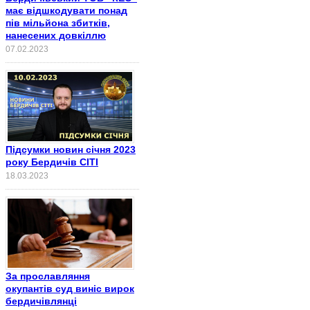
має відшкодувати понад
пів мільйона збитків,
нанесених довкіллю
07.02.2023
Підсумки новин січня 2023
року Бердичів СІТІ
18.03.2023
За прославляння
окупантів суд виніс вирок
бердичівлянці