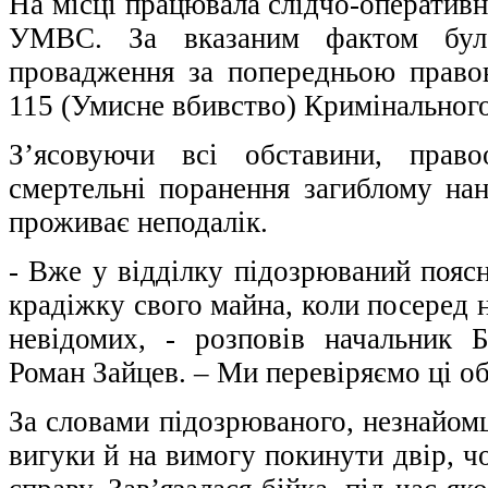
На місці працювала слідчо-оператив
УМВС. За вказаним фактом було
провадження за попередньою правов
115 (Умисне вбивство) Кримінального
З’ясовуючи всі обставини, право
смертельні поранення загиблому нан
проживає неподалік.
- Вже у відділку підозрюваний пояс
крадіжку свого майна, коли посеред н
невідомих, - розповів начальник
Роман Зайцев. – Ми перевіряємо ці о
За словами підозрюваного, незнайомц
вигуки й на вимогу покинути двір, 