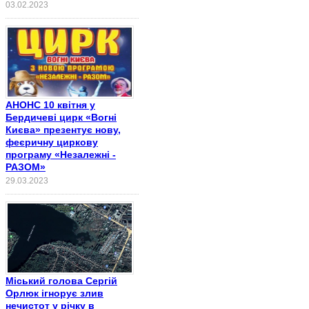
03.02.2023
АНОНС 10 квітня у
Бердичеві цирк «Вогні
Києва» презентує нову,
феєричну циркову
програму «Незалежні -
РАЗОМ»
29.03.2023
Міський голова Сергій
Орлюк ігнорує злив
нечистот у річку в