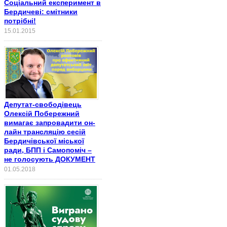
Соціальний експеримент в
Бердичеві: смітники
потрібні!
15.01.2015
Депутат-свободівець
Олексій Побережний
вимагає запровадити он-
лайн трансляцію сесій
Бердичівської міської
ради, БПП і Самопоміч –
не голосують ДОКУМЕНТ
01.05.2018