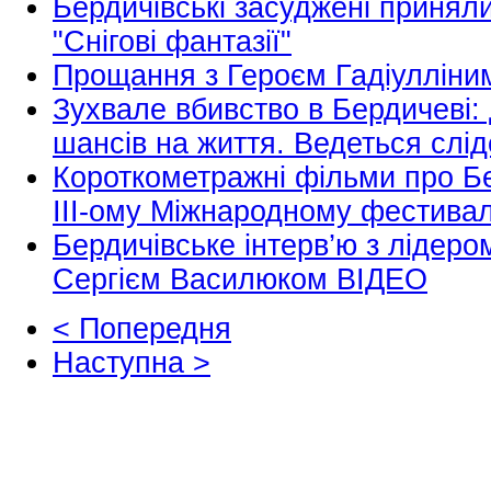
Бердичівські засуджені приняли
"Снігові фантазії"
Прощання з Героєм Гадіулліни
Зухвале вбивство в Бердичеві: д
шансів на життя. Ведеться слід
Короткометражні фільми про Бе
ІІІ-ому Міжнародному фестивалі
Бердичівське інтерв’ю з лідеро
Сергієм Василюком ВІДЕО
< Попередня
Наступна >