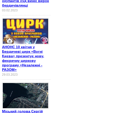
окупантів суд виніс вирок
бердичівлянці
03.02.2023
АНОНС 10 квітня у
Бердичеві цирк «Вогні
Києва» презентує нову,
феєричну циркову
програму «Незалежні -
РАЗОМ»
29.03.2023
Міський голова Сергій