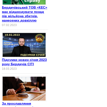
Бердичівський ТОВ «КЕС»
має відшкодувати понад
пів мільйона збитків,
нанесених довкіллю
07.02.2023
Підсумки новин січня 2023
року Бердичів СІТІ
18.03.2023
За прославляння