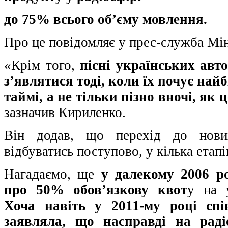
до 75% всього об’єму мовлення.
Про це повідомляє у прес-служба Мін
«Крім того,
пісні українських авт
з’являтися тоді, коли їх почує най
таймі, а не тільки пізно вночі, як 
зазначив Кириленко.
Він додав, що перехід до нови
відбуватись поступово, у кілька етапі
Нагадаємо, ще
у далекому 2006 р
про
50% обов’язкову квот
у на у
Хоча навіть у 2011-му році сп
заявляла, що насправді на раді