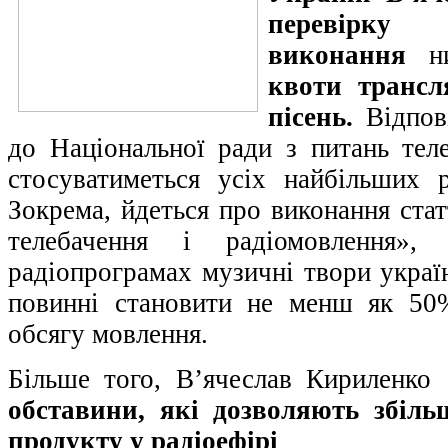
перевірку
виконання
ни
квоти трансл
пісень.
Відпові
до Національної ради з питань теле
стосуватиметься усіх найбільших р
Зокрема, йдеться про виконання ста
телебачення і радіомовлення»
радіопрограмах музичні твори україн
повинні становити не менш як 50
обсягу мовлення.
Більше того, В’ячеслав Кириленко
обставини, які дозволяють збіль
продукту у радіоефірі