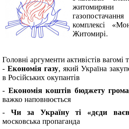
житомиряни 
газопостачан
комплексі «Мо
Житомирі.
Головні аргументи активістів вагомі 
-
Економія газу
, який Україна заку
в Російських окупантів
-
Економія коштів бюджету гром
важко наповнюється
-
Чи за Україну ті «дєди ваєв
московська пропаганда