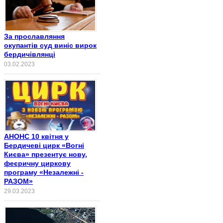
За прославляння
окупантів суд виніс вирок
бердичівлянці
03.02.2023
АНОНС 10 квітня у
Бердичеві цирк «Вогні
Києва» презентує нову,
феєричну циркову
програму «Незалежні -
РАЗОМ»
29.03.2023