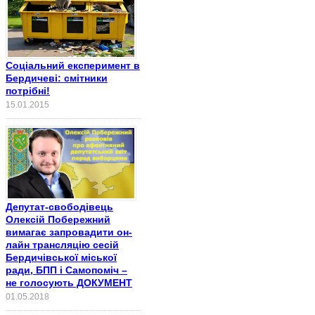
Соціальний експеримент в
Бердичеві: смітники
потрібні!
15.01.2015
Депутат-свободівець
Олексій Побережний
вимагає запровадити он-
лайн трансляцію сесій
Бердичівської міської
ради, БПП і Самопоміч –
не голосують ДОКУМЕНТ
01.05.2018