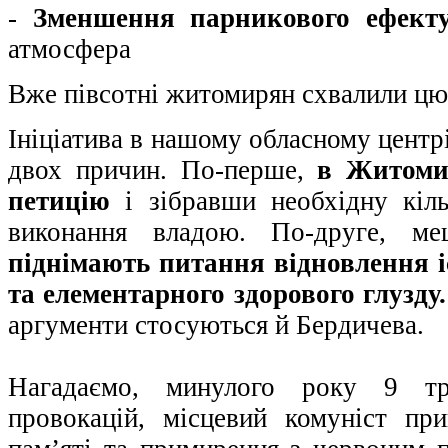
-
Зменшення парникового ефект
атмосфера
Вже півсотні житомирян схвалили цю
Ініціатива в нашому обласному центр
двох причин. По-перше,
в Житоми
петицію
і зібравши необхідну кільк
виконання владою. По-друге, ме
піднімають питання відновлення і
та елементарного здорового глузду
аргументи стосуються й Бердичева.
Нагадаємо, минулого року 9 т
провокацій, місцевий комуніст пр