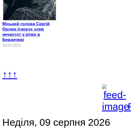
Міський голова Сергій
Орлюк ігнорує злив
нечистот у річку в
Бердичеві
18.03.2023
↑↑↑
Неділя, 09 серпня 2026