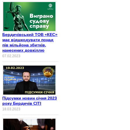
Бердичівський ТОВ «КЕС»
має відшкодувати понад
пів мільйона збитків,
нанесених довкіллю
07.02.2023
Підсумки новин січня 2023
року Бердичів СІТІ
18.03.2023