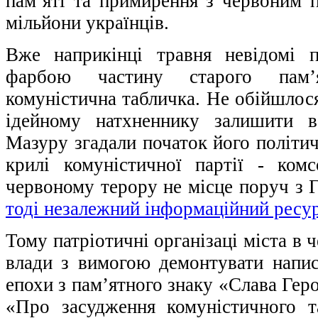
пам’яті та примирення з червоним 
мільйони українців.
Вже наприкінці травня невідомі 
фарбою частину старого пам’я
комуністична табличка. Не обійшлося
ідейному натхненнику залишити в
Мазуру згадали початок його політи
крилі комуністичної партії - ком
червоному терору не місце поруч з 
тоді незалежний інформаційний ресур
Тому патріотичні організаці міста в 
влади з вимогою демонтувати напис
епохи з пам’ятного знаку «Слава Гер
«Про засудження комуністичного та