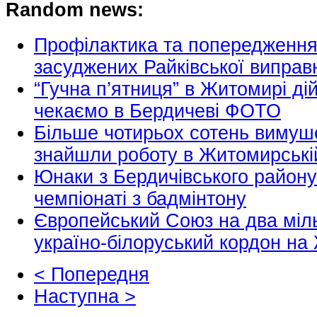
Random news:
Профілактика та попередження
засуджених Райківської виправн
“Гучна п’ятниця” в Житомирі ді
чекаємо в Бердичеві ФОТО
Більше чотирьох сотень вимуш
знайшли роботу в Житомирській
Юнаки з Бердичівського району
чемпіонаті з бадмінтону
Європейський Союз на два міл
україно-білоруський кордон н
< Попередня
Наступна >