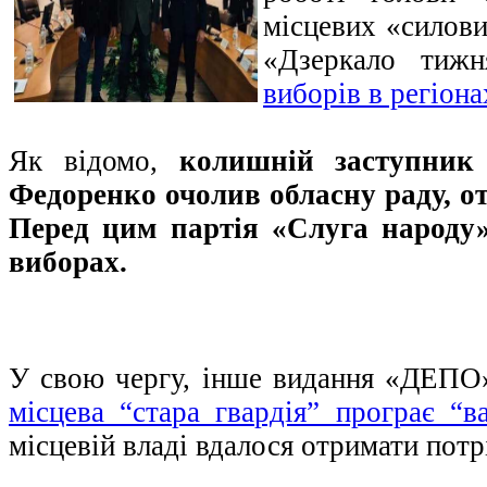
місцевих «силови
«Дзеркало тиж
виборів в регіона
Як відомо,
колишній заступник
Федоренко очолив обласну раду, от
Перед цим партія «Слуга народу»
виборах.
У свою чергу, інше видання «ДЕПО
місцева “стара гвардія” програє “в
місцевій владі вдалося отримати потр