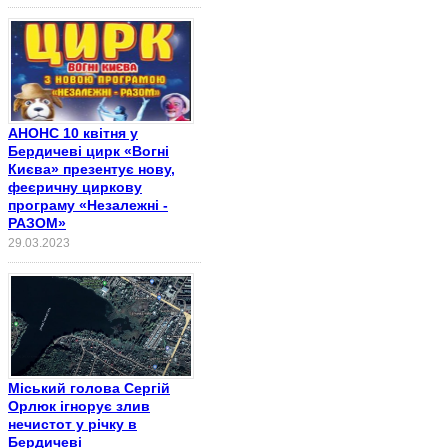
АНОНС 10 квітня у
Бердичеві цирк «Вогні
Києва» презентує нову,
феєричну циркову
програму «Незалежні -
РАЗОМ»
29.03.2023
Міський голова Сергій
Орлюк ігнорує злив
нечистот у річку в
Бердичеві