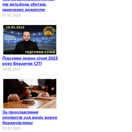
пів мільйона збитків,
нанесених довкіллю
07.02.2023
Підсумки новин січня 2023
року Бердичів СІТІ
18.03.2023
За прославляння
окупантів суд виніс вирок
бердичівлянці
03.02.2023