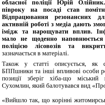
обласної поліції Юрій Олійник
півроку на посаді став поміт
Відпрацювання резонансних д
активній роботі з медіа дають зм
імідж та нарощувати вплив. Інф
мало не щоденно наповнюється
поліцією лісовозів та викрит
зазначається в матеріалі.
Також у статті описується, як 
БППшники та інші впливові особи ре
позиції зберіг хіба-що міський
Сухомлин, який балотувався вид «Пр
«Вийшло так, що корінні житомирськ