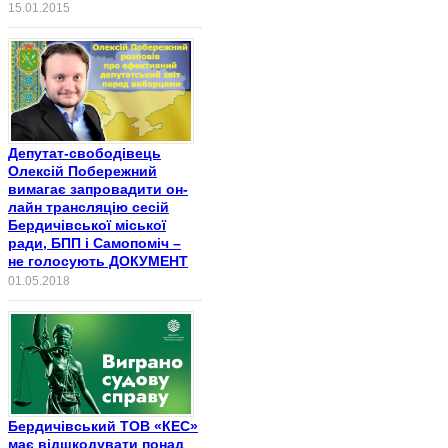
15.01.2015
Депутат-свободівець
Олексій Побережний
вимагає запровадити он-
лайн трансляцію сесій
Бердичівської міської
ради, БПП і Самопоміч –
не голосують ДОКУМЕНТ
01.05.2018
Бердичівський ТОВ «КЕС»
має відшкодувати понад