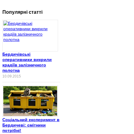
Популярні статті
Бердичівські
оперативники викрили
крадіїв залізничного
полотна
10.09.2015
Соціальний експеримент в
Бердичеві: смітники
потрібні!