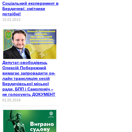
Соціальний експеримент в
Бердичеві: смітники
потрібні!
15.01.2015
Депутат-свободівець
Олексій Побережний
вимагає запровадити он-
лайн трансляцію сесій
Бердичівської міської
ради, БПП і Самопоміч –
не голосують ДОКУМЕНТ
01.05.2018