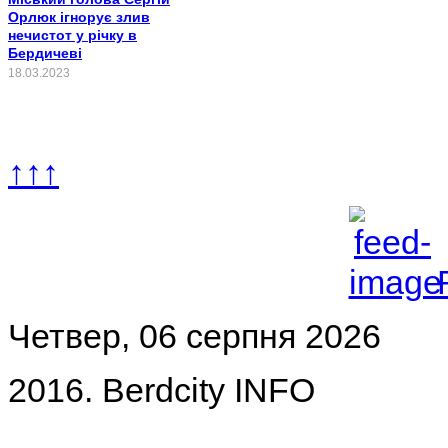
Орлюк ігнорує злив
нечистот у річку в
Бердичеві
18.03.2023
↑↑↑
Четвер, 06 серпня 2026
2016. Berdcity INFO