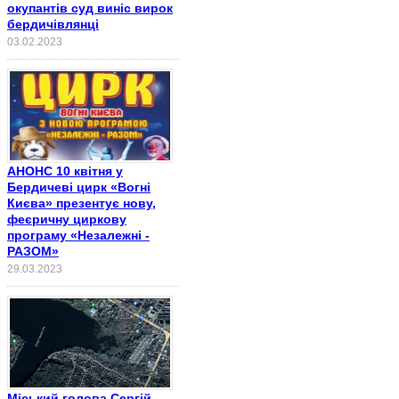
окупантів суд виніс вирок
бердичівлянці
03.02.2023
АНОНС 10 квітня у
Бердичеві цирк «Вогні
Києва» презентує нову,
феєричну циркову
програму «Незалежні -
РАЗОМ»
29.03.2023
Міський голова Сергій