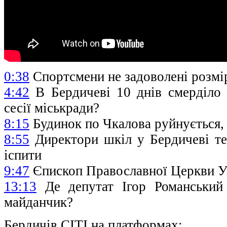
0:38
Спортсмени не задоволені розмі
4:42
В Бердичеві 10 днів смерділо 
сесії міськради?
8:15
Будинок по Чкалова руйнується,
8:55
Директори шкіл у Бердичеві теп
іспити
9:47
Єпископ Православної Церкви Ук
13:13
Де депутат Ігор Романський
майданчик?
Бердичів СІТІ на платформах: