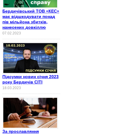
Бердичівський ТОВ «КЕС»
має відшкодувати понад
пів мільйона збитків,
нанесених довкіллю
07.02.2023
Підсумки новин січня 2023
року Бердичів СІТІ
18.03.2023
За прославляння