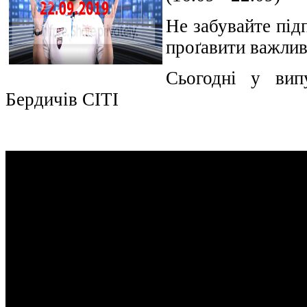
Не забувайте під
проґавити важлив
Сьогодні у вип
Бердичів СІТІ