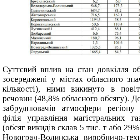
Суттєвий вплив на стан довкілля об
зосереджені у містах обласного зна
кількості), ними викинуто в пові
речовин (48,8% обласного обсягу). Д
забруднювачів атмосфери регіону 
філія управління магістральних га
(обсяг викидів склав 5 тис. т або 29
Новоград-Волинська виробничо-тех