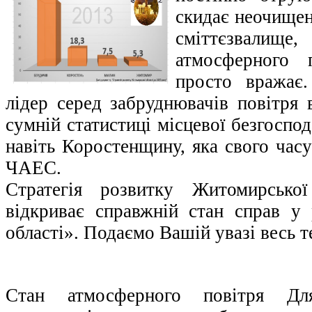
скидає неочищен
сміттєзвал
атмосферного 
просто вражає.
лідер серед забруднювачів повітря 
сумній статистиці місцевої безгоспо
навіть Коростенщину, яка свого часу
ЧАЕС.
Стратегія розвитку Житомирсько
відкриває справжній стан справ у 
області». Подаємо Вашій увазі весь т
Стан атмосферного повітря Дл