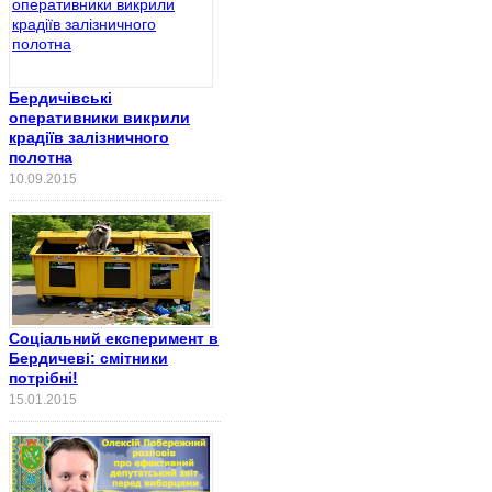
Бердичівські
оперативники викрили
крадіїв залізничного
полотна
10.09.2015
Соціальний експеримент в
Бердичеві: смітники
потрібні!
15.01.2015