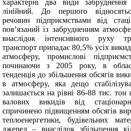
характерні два види забруднення
лінійний. До першого відносять
речовин підприємствами від стац
пов’язаний із забрудненням атмосфе
внаслідок інтенсивного руху тр
транспорт припадає 80,5% усіх вики
атмосферу, промислові підприєм
починаючи з 2005 року, в област
тенденція до збільшення обсягів ви
в атмосферу, яка дещо стабілізув
залишається на рівні 86-88 тис. тон 
валових викидів від стаціонар
спричинено підвищенням обсягів вир
теплоенергетики, будівельних мат
джерел – внаслідок збільшення кі