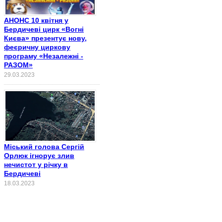
АНОНС 10 квітня у
Бердичеві цирк «Вогні
Києва» презентує нову,
феєричну циркову
програму «Незалежні -
РАЗОМ»
29.03.2023
Міський голова Сергій
Орлюк ігнорує злив
нечистот у річку в
Бердичеві
18.03.2023