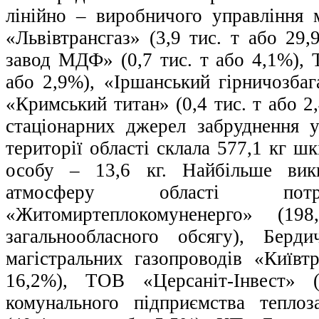
лінійно – виробничого управління м
«Львівтрансгаз» (3,9 тис. т або 29
завод МДФ» (0,7 тис. т або 4,1%), 
або 2,9%), «Іршанський гірничозба
«Кримський титан» (0,4 тис. т або 2
стаціонарних джерел забруднення 
території області склала 577,1 кг ш
особу – 13,6 кг. Найбільше вик
атмосферу області п
«Житомиртеплокомуненерго» (1
загальнообласного обсягу), Берди
магістральних газопроводів «Київтр
16,2%), ТОВ «Церсаніт-Інвест» 
комунального підприємства теплоз