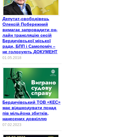
Депутат-свободівець
Олексій Побережний
вимагає запровадити он-
лайн трансляцію сесій
Бердичівської міської
ради, БПП і Самопоміч –
не голосують ДОКУМЕНТ
01.05.2018
Бердичівський ТОВ «КЕС»
має відшкодувати понад
пів мільйона збитків,
нанесених довкіллю
07.02.2023