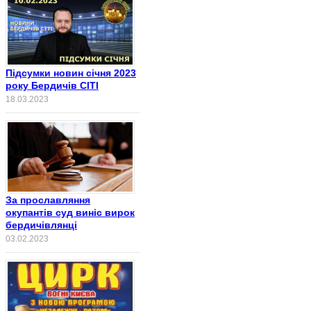
Підсумки новин січня 2023
року Бердичів СІТІ
18.03.2023
За прославляння
окупантів суд виніс вирок
бердичівлянці
03.02.2023