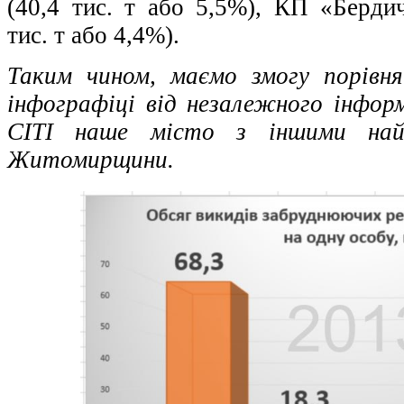
(40,4 тис. т або 5,5%), КП «Бердич
тис. т або 4,4%).
Таким чином, маємо змогу порівня
інфографіці від незалежного інформ
СІТІ наше місто з іншими найб
Житомирщини.