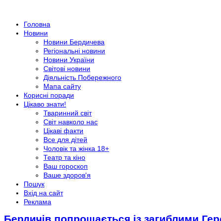
Головна
Новини
Новини Бердичева
Регіональні новини
Новини України
Світові новини
Діяльність Побережного
Мапа сайту
Корисні поради
Цікаво знати!
Тваринний світ
Світ навколо нас
Цікаві факти
Все для дітей
Чоловік та жінка 18+
Театр та кіно
Ваш гороскоп
Ваше здоров'я
Пошук
Вхід на сайт
Реклама
Бердичів попрощається із загиблими Ге