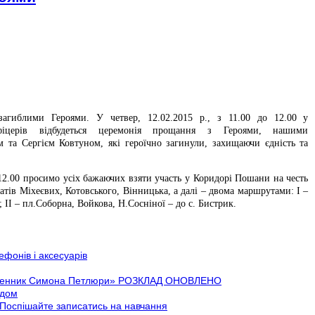
загиблими Героями. У четвер, 12.02.2015 р., з 11.00 до 12.00 у
фіцерів відбудеться церемонія прощання з Героями, нашими
та Сергієм Ковтуном, які героїчно загинули, захищаючи єдність та
2.00 просимо усіх бажаючих взяти участь у Коридорі Пошани на честь
атів Міхеєвих, Котовського, Вінницька, а далі – двома маршрутами: І –
 ІІ – пл.Соборна, Войкова, Н.Сосніної – до с. Бистрик.
фонів і аксесуарів
щоденник Симона Петлюри» РОЗКЛАД ОНОВЛЕНО
адом
 Поспішайте записатись на навчання