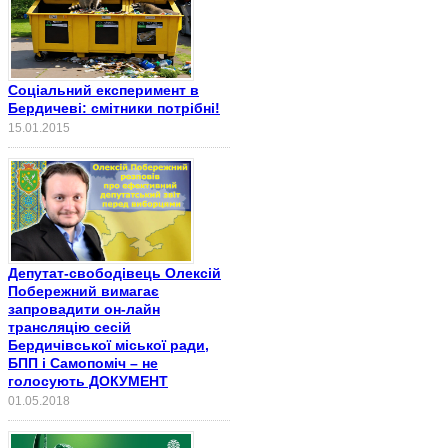
Соціальний експеримент в
Бердичеві: смітники потрібні!
15.01.2015
Депутат-свободівець Олексій
Побережний вимагає
запровадити он-лайн
трансляцію сесій
Бердичівської міської ради,
БПП і Самопоміч – не
голосують ДОКУМЕНТ
01.05.2018