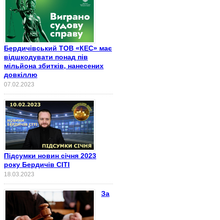
Бердичівський ТОВ «КЕС» має
відшкодувати понад пів
мільйона збитків, нанесених
довкіллю
07.02.2023
Підсумки новин січня 2023
року Бердичів СІТІ
18.03.2023
За