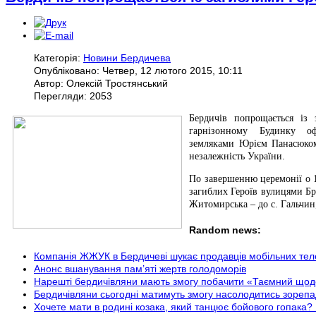
Категорія:
Новини Бердичева
Опубліковано: Четвер, 12 лютого 2015, 10:11
Автор: Олексій Тростянський
Перегляди: 2053
Бердичів попрощається із 
гарнізонному Будинку о
земляками Юрієм Панасюком 
незалежність України.
По завершенню церемонії о 1
загиблих Героїв вулицями Бр
Житомирська – до с. Гальчин;
Random news:
Компанія ЖЖУК в Бердичеві шукає продавців мобільних теле
Анонс вшанування пам’яті жертв голодоморів
Нарешті бердичівляни мають змогу побачити «Таємний 
Бердичівляни сьогодні матимуть змогу насолодитись зореп
Хочете мати в родині козака, який танцює бойового гопака?