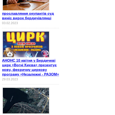
прославляння окупантів суд
виніс вирок бердичівлянці
03.02.2023
АНОНС 10 квітня у Бердичеві
цирк «Вогні Києва» презентує
нову, феєричну циркову
програму «Незалежні - РАЗОМ»
29.03.2023