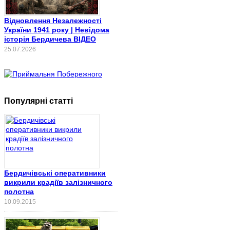
Відновлення Незалежності
України 1941 року | Невідома
історія Бердичева ВІДЕО
25.07.2026
Популярні статті
Бердичівські оперативники
викрили крадіїв залізничного
полотна
10.09.2015