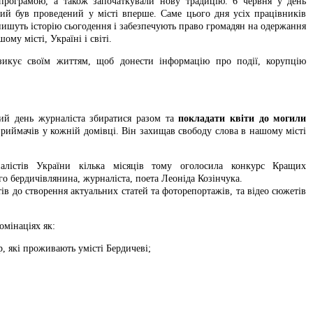
програмою, а також започаткували нову традицію. 6 червня у день
ий був проведений у місті вперше. Саме цього дня усіх працівників
пишуть історію сьогодення і забезпечують право громадян на одержання
ому місті, Україні і світі.
зикує своїм життям, щоб донести інформацію про події, корупцію
ий день журналіста збиратися разом та
покладати квіти до могили
оприймачів у кожній домівці. Він захищав свободу слова в нашому місті
налістів України кілька місяців тому оголосила конкурс Кращих
го бердичівлянина, журналіста, поета Леоніда Козінчука.
в до створення актуальних статей та фоторепортажів, та відео сюжетів
омінаціях як:
р, які проживають умісті Бердичеві;