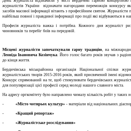
День журналіста відзначили у місті Бердичеві гарною концертною 
журналістів України відзначати нагородами переможців конкурсу як
засобів масової інформації вітають з професійним святом. Журналісти 
найбільш повної і правдивої інформації про події які відбуваються в наш
Професія журналіста важка і потрібна. Кожного дня журналіст ри
чиновників та перебіг боїв на передовій.
Місцеві журналісти започаткували гарну традицію
, на міжнародн
Леоніда Івановича Козінчука
. Його голос багато років звучав з раді
до кінця життя.
Бердичівська міськрайонна організація Національної спілки жур
журналістських творів 2015-2016 років, який присвячений імені відомо
Конкурс спрямований на те, щоб стимулювати бердичівських журналісті
для популяризації цієї професії серед молоді нашого славного міста.
На адресу оргкомітету було направлено чималу кількість робіт у таких н
-
«Місто чотирьох культур»
- матеріали від національних діаспо
-
«Кращий репортаж»
-
«Журналістське розслідування»