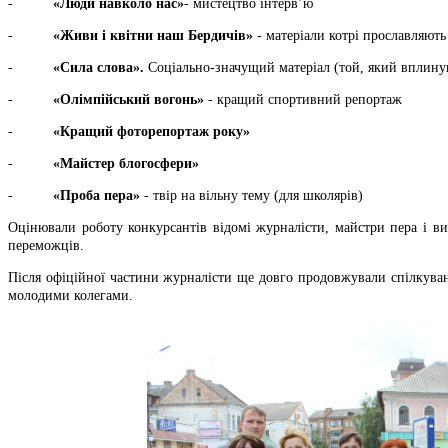
-
«Люди навколо нас»
- мистецтво інтерв’ю
-
«Живи і квітни наш Бердичів»
- матеріали котрі прославляют
-
«Сила слова».
Соціально-значущий матеріал (той, який вплинув
-
«Олімпійський вогонь»
- кращий спортивний репортаж
-
«Кращий фоторепортаж року»
-
«Майстер блогосфери»
-
«Проба пера»
- твір на вільну тему (для школярів)
Оцінювали роботу конкурсантів відомі журналісти, майстри пера і ви
переможців.
Після офіційної частини журналісти ще довго продовжували спілкуван
молодими колегами.