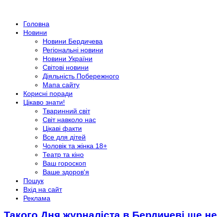
Головна
Новини
Новини Бердичева
Регіональні новини
Новини України
Світові новини
Діяльність Побережного
Мапа сайту
Корисні поради
Цікаво знати!
Тваринний світ
Світ навколо нас
Цікаві факти
Все для дітей
Чоловік та жінка 18+
Театр та кіно
Ваш гороскоп
Ваше здоров'я
Пошук
Вхід на сайт
Реклама
Такого Дня журналіста в Бердичеві ще н