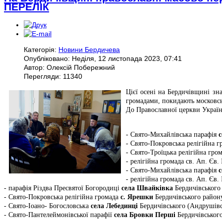
ПЕРЕЛІК
Категорія:
Новини Бердичева
Опубліковано: Неділя, 12 листопада 2023, 07:41
Автор: Олексій Побережний
Перегляди: 11340
Цієї осені на Бердичівщині зна
громадами, покидають московсь
До Православної церкви Украї
- Свято-Михайлівська парафія
- Свято-Покровська релігійна 
- Свято-Троїцька релігійна гро
- релігійна громада св. Ап. Єв.
- Свято-Михайлівська парафія
- релігійна громада св. Ап. Єв.
- парафія Різдва Пресвятої Богородиці
села Швайківка
Бердичівського
- Свято-Покровська релігійна громада
с. Ярешки
Бердичівського район
- Свято-Іоано- Богословська
села Лебединці
Бердичівського (Андрушівс
- Свято-Пантелеймонівської парафії
села Бровки Перші
Бердичівського