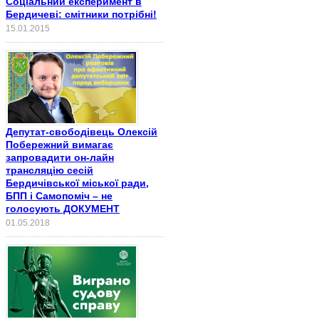
Соціальний експеримент в
Бердичеві: смітники потрібні!
15.01.2015
Депутат-свободівець Олексій
Побережний вимагає
запровадити он-лайн
трансляцію сесій
Бердичівської міської ради,
БПП і Самопоміч – не
голосують ДОКУМЕНТ
01.05.2018