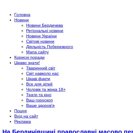
Головна
Новини
Новини Бердичева
Регіональні новини
Новини України
Світові новини
Діяльність Побережного
Мапа сайту
Корисні поради
Цікаво знати!
Тваринний світ
Світ навколо нас
Цікаві факти
Все для дітей
Чоловік та жінка 18+
Театр та кіно
Ваш гороскоп
Ваше здоров'я
Пошук
Вхід на сайт
Реклама
На Бердичівщині православні масово пер