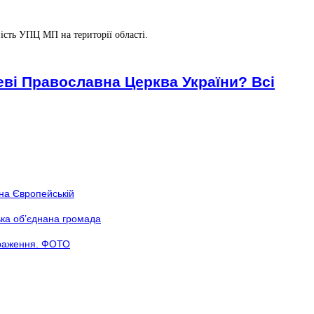
ість УПЦ МП на території області.
еві Православна Церква України? Всі
 на Європейській
ька об’єднана громада
враження. ФОТО