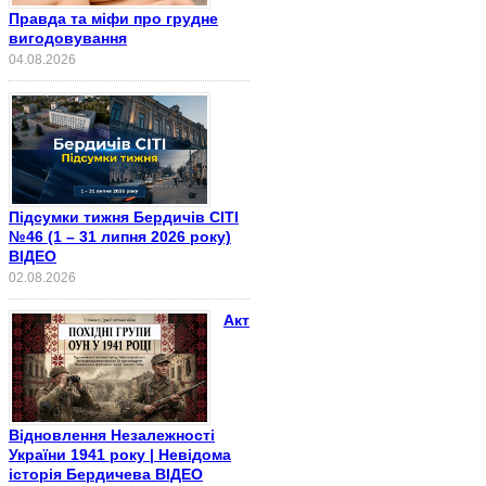
Правда та міфи про грудне
вигодовування
04.08.2026
Підсумки тижня Бердичів СІТІ
№46 (1 – 31 липня 2026 року)
ВІДЕО
02.08.2026
Акт
Відновлення Незалежності
України 1941 року | Невідома
історія Бердичева ВІДЕО