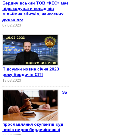
Бердичівський ТОВ «КЕС» має
відшкодувати понад пів
мільйона збитків, нанесених
довкіллю
07.02.2023
Підсумки новин січня 2023
року Бердичів СІТІ
18.03.2023
За
прославляння окупантів суд
виніс вирок бердичівлянці