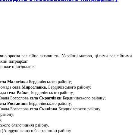
чно зросла релігійна активність. Українці масово, цілими релігійними
кий патріархат.
ни вже приєдналися:
села Малосілка
Бердичівського району;
громада
села Мирославка,
Бердичівського району;
мада
села Райки
, Бердичівського району;
 Іоана Богослова
села Скраглівки
Бердичівського району;
села Роставиця
Бердичівського району;
 Іоана Богослова
села Скаківка
Бердичівського району;
 району;
у;
ького благочиння) району.
 (Андрушівського благочиння) району.