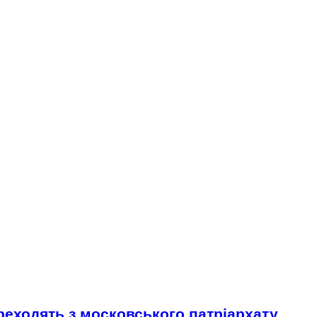
еходять з московського патріархату