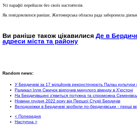
Усі парафії перейшли без своїх настоятелів.
Як повідомлялося раніше, Житомирська обласна рада заборонила діяльн
Ви раніше також цікавилися
Де в Бердич
адреси міста та району
Random news:
У Бердичеві за 17 мільйонів реконструюють Палац культури
Радикал Ілля Смичок відпочив минулого вікенду в Х’юстоні
На Бердичівщині з’явиться потужна та спроможна Семенівс
Новини грудня 2022 року від Першої Студії Бердичів
Велодоріжки в Бердичеві зробили по-бердичівськи - перші 
< Попередня
Наступна >