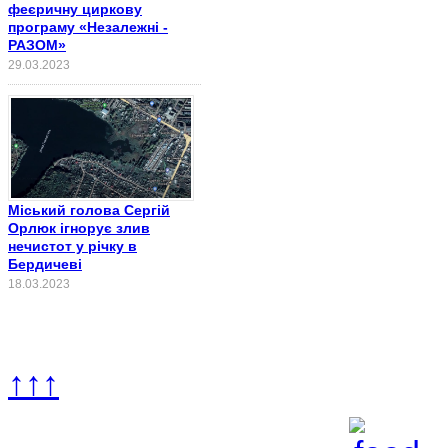
феєричну циркову
програму «Незалежні -
РАЗОМ»
29.03.2023
Міський голова Сергій
Орлюк ігнорує злив
нечистот у річку в
Бердичеві
18.03.2023
↑↑↑