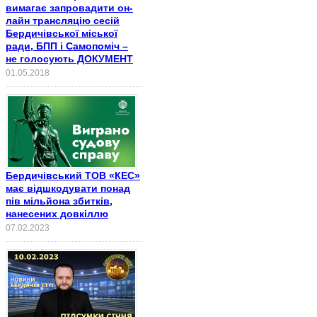
вимагає запровадити он-
лайн трансляцію сесій
Бердичівської міської
ради, БПП і Самопоміч –
не голосують ДОКУМЕНТ
01.05.2018
Бердичівський ТОВ «КЕС»
має відшкодувати понад
пів мільйона збитків,
нанесених довкіллю
07.02.2023