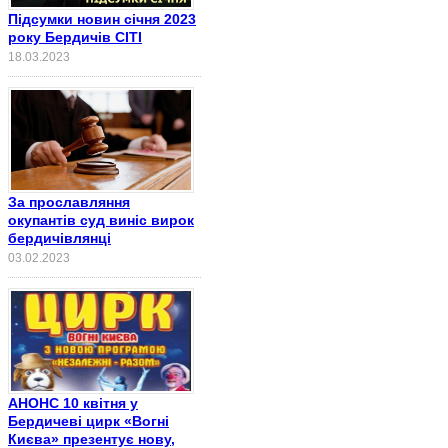
Підсумки новин січня 2023
року Бердичів СІТІ
18.03.2023
За прославляння
окупантів суд виніс вирок
бердичівлянці
03.02.2023
АНОНС 10 квітня у
Бердичеві цирк «Вогні
Києва» презентує нову,