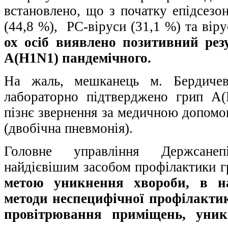
встановлено, що з початку епідсезо
(44,8 %), РС-віруси (31,1 %) та вір
ох осіб виявлено позитивний рез
А(H1N1) пандемічного.
На жаль, мешканець м. Бердиче
лабораторно підтверджено грип А(
пізнє звернення за медичною допомо
(двобічна пневмонія).
Головне управління Держсане
найдієвішим засобом профілактики г
метою уникнення хвороби, в наг
методи неспецифічної профілактик
провітрювання приміщень, уни