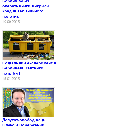
Бердичівські
оперативники викрили
крадіїв залізничного
полотна
10.09.2015
Соціальний експеримент в
Бердичеві: смітники
потрібні!
15.01.2015
Депутат-свободівець
Олексій Побережний