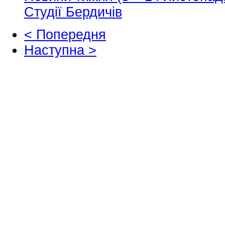
Студії Бердичів
< Попередня
Наступна >