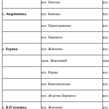
вул. Нікітіна
вул
с. Андріяшівка
вул. Ковпака
вул
вул. Першотравнева
вул
вул. Перемоги
вул.
с. Буряки
вул. Жовтнева
вул
пров. Жовтневий
про
вул. Кірова
вул.
вул. Комсомольська
вул.
вул..40-річчя Перемоги
вул.
с. В.П’ятигірка
вул. Жовтнева
вул.