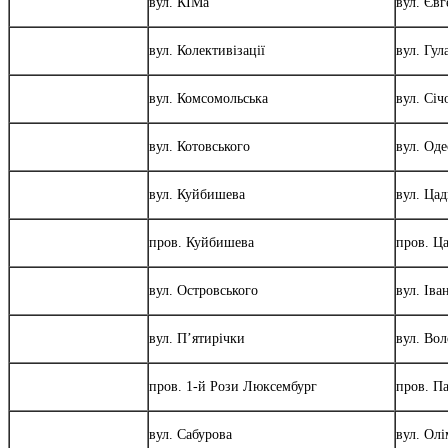
вул. КІМа
вул. Єв
вул. Колективізації
вул. Гул
вул. Комсомольська
вул. Січ
вул. Котовського
вул. Оде
вул. Куйбишева
вул. Ца
пров. Куйбишева
пров. Ц
вул. Островського
вул. Іва
вул. П’ятирічки
вул. Вол
пров. 1-й Рози Люксембург
пров. П
вул. Сабурова
вул. Олі