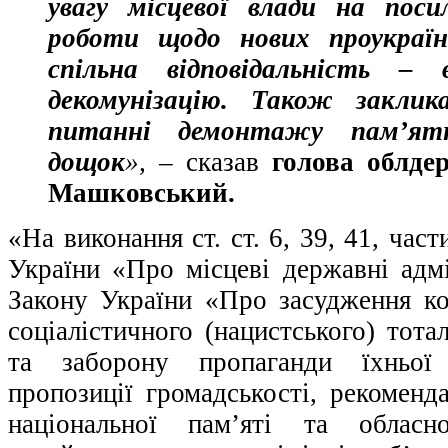
увагу місцевої влади на поси
роботи щодо нових проукраї
спільна відповідальність –
декомунізацію. Також закли
питанні демонтажу пам’ятн
дощок
», –
сказав
голова облдер
Машковський.
«На виконання ст. ст. 6, 39, 41, час
України «Про місцеві державні адмін
Закону України «Про засудження ко
соціалістичного (нацистського) тота
та заборону пропаганди їхньої 
пропозиції громадськості, рекоменда
національної пам’яті та обласн