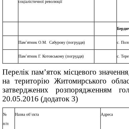
соціалістичної революції
Берди
Пам’ятник О.М. Сабурову (погруддя)
с. Пол
Пам’ятник Г. Котовському (погруддя)
с. Тер
Перелік пам’яток місцевого значення
на територію Житомирського облас
затверджених розпорядженням
20.05.2016 (додаток 3)
№
Назва об’єкта
Адреса
п/п