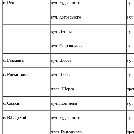
с. Рея
вул. Будьонного
вул
вул. Котовського
вул
вул. Леніна
вул
вул. Островського
вул
с. Гвіздава
вул. Щорса
вул
с. Романівка
вул. Щорса
вул.
пров. Щорса
про
с. Садки
вул. Жовтнева
вул
с. В.Гадомці
вул. Будьонного
вул
пров.Будьонного
про