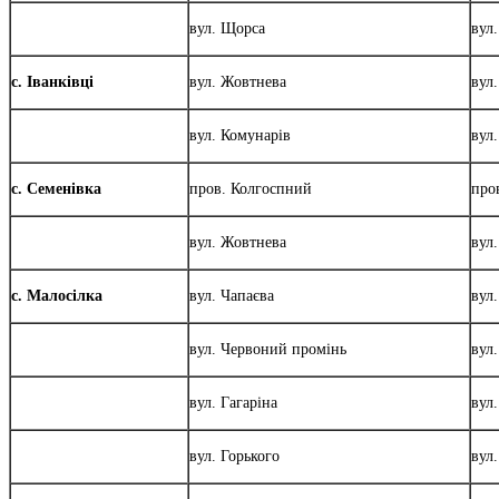
вул. Щорса
вул.
с. Іванківці
вул. Жовтнева
вул.
вул. Комунарів
вул
с. Семенівка
пров. Колгоспний
про
вул. Жовтнева
вул
с. Малосілка
вул. Чапаєва
вул
вул. Червоний промінь
вул
вул. Гагаріна
вул
вул. Горького
вул.