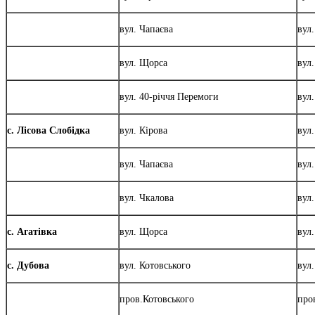
вул. Чапаєва
вул.
вул. Щорса
вул
вул. 40-річчя Перемоги
вул
с. Лісова Слобідка
вул. Кірова
вул
вул. Чапаєва
вул
вул. Чкалова
вул
с. Агатівка
вул. Щорса
вул
с. Дубова
вул. Котовського
вул
пров.Котовського
про