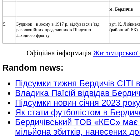
м. Бердичів
5.
Будинок , в якому в 1917 р. відбувався з’їзд
вул. К. Лібкнехт
революційних представників Південно-
(районний БК)
Західного фронту
Офіційна інформація
Житомирської о
Random news:
Підсумки тижня Бердичів СІТІ 
Владика Паїсій відвідав Берди
Підсумки новин січня 2023 року
Як стати футболістом в Бердич
Бердичівський ТОВ «КЕС» має 
мільйона збитків, нанесених д