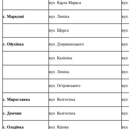
вул. Карла Маркса
вул
с. Маркуші
вул. Леніна
вул
вул. Щорса
вул
с. Обухівка
вул. Дзержинського
вул
вул. Калініна
вул
вул. Леніна
вул.
вул. Островського
вул
с. Мирославка
вул. Колгоспна
вул
с. Демчин
вул. Колгоспна
вул
с. Озадівка
вул. Кірова
вул