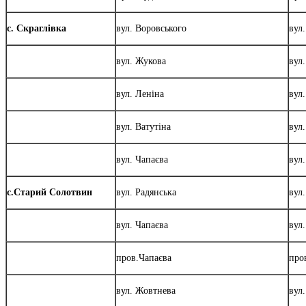
с. Скраглівка
вул. Воровського
вул
вул. Жукова
вул.
вул. Леніна
вул
вул. Ватутіна
вул
вул. Чапаєва
вул
с.Старий Солотвин
вул. Радянська
вул
вул. Чапаєва
вул
пров.Чапаєва
про
вул. Жовтнева
вул