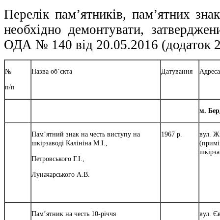
Перелік пам’ятників, пам’ятних знак
необхідно демонтувати, затвердже
ОДА № 140 від 20.05.2016 (додаток 2
№
Назва об’єкта
Датування
Адреса
п/п
м. Бер
Пам’ятний знак на честь виступу на
1967 р.
вул. Ж
шкірзаводі Калініна М.І.,
(примі
шкірза
Петровського Г.І.,
Луначарського А.В.
Пам’ятник на честь 10-річчя
вул. Є