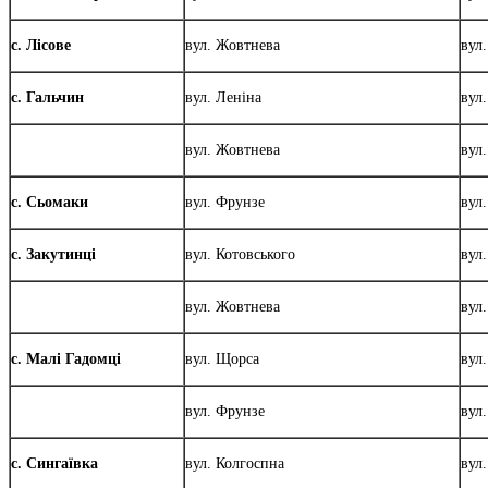
с. Лісове
вул. Жовтнева
вул.
с. Гальчин
вул. Леніна
вул
вул. Жовтнева
вул
с. Сьомаки
вул. Фрунзе
вул
с. Закутинці
вул. Котовського
вул.
вул. Жовтнева
вул
с. Малі Гадомці
вул. Щорса
вул
вул. Фрунзе
вул
с. Сингаївка
вул. Колгоспна
вул