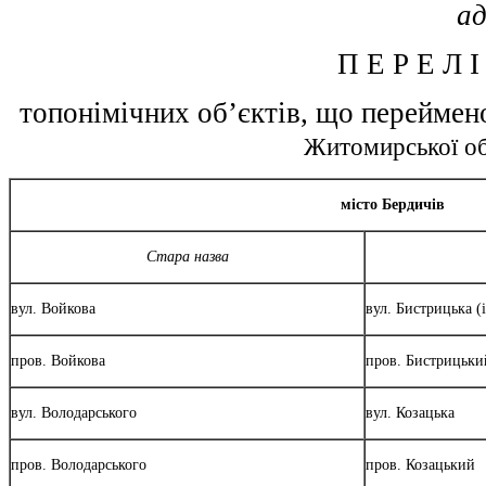
ад
П Е Р Е Л І
топонімічних об’єктів, що перейме
Житомирської об
місто Бердичів
Стара назва
вул. Войкова
вул. Бистрицька (
пров. Войкова
пров. Бистрицьки
вул. Володарського
вул. Козацька
пров. Володарського
пров. Козацький