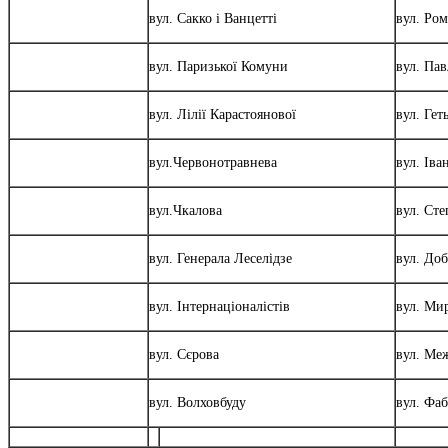
вул. Сакко і Ванцетті
вул. Ро
вул. Паризької Комуни
вул. Па
вул. Лілії Карастоянової
вул. Ге
вул.Червонотравнева
вул. Іва
вул.Чкалова
вул. Ст
вул. Генерала Леселідзе
вул. До
вул. Інтернаціоналістів
вул. Ми
вул. Сєрова
вул. Ме
вул. Волховбуду
вул. Фа