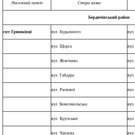
Населений пункт
Стара назва
Бердичівський район
смт Гришківці
вул. Будьонного
вул
вул. Щорса
вул
вул. Жовтнева
вул
вул. Гайдара
вул
вул. Раскової
вул
вул. Комсомольська
вул
вул. Крупської
вул
вул. Чапаєва
вул