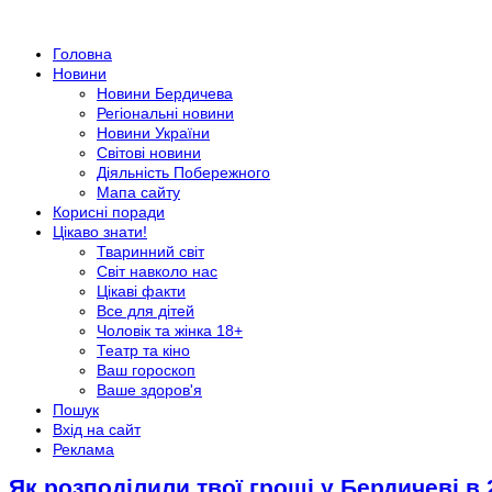
Головна
Новини
Новини Бердичева
Регіональні новини
Новини України
Світові новини
Діяльність Побережного
Мапа сайту
Корисні поради
Цікаво знати!
Тваринний світ
Світ навколо нас
Цікаві факти
Все для дітей
Чоловік та жінка 18+
Театр та кіно
Ваш гороскоп
Ваше здоров'я
Пошук
Вхід на сайт
Реклама
Як розподілили твої гроші у Бердичеві в