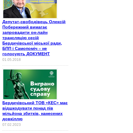
Депутат-свободівець Олексій
Побережний вимагає
запровадити он-лайн
трансляцію сесій
Бердичівської міської ради,
БПП і Самопоміч – не
голосують ДОКУМЕНТ
01.05.2018
Бердичівський ТОВ «КЕС» має
відшкодувати понад пів
мільйона збитків, нанесених
довкіллю
07.02.2023