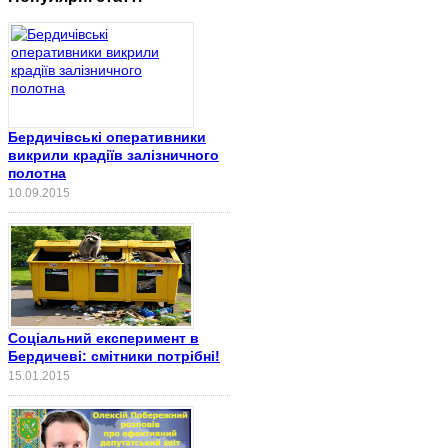
Бердичівські оперативники
викрили крадіїв залізничного
полотна
10.09.2015
Соціальний експеримент в
Бердичеві: смітники потрібні!
15.01.2015