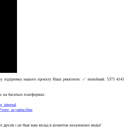
ву підтримку нашого проєкту Наші реквізити: ✅ monobank: 5375 4141
с на багатьох платформах:
e_internal
view_as=subscriber
 друзів і це буде ваш вклад в розвиток незалежних медіа!