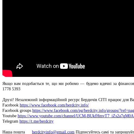
Якщо вам подобається те, що ми робимо — будемо вдячні за фінансо
1778 5393
Друзі! Незалежний інформаційний ресурс Бердичів СІТІ працює для Ва
Facebook
https://www.facebook.com/berdcity.info/
Facebook groups
https://www.facebook.com/pg/berdcity.info/groups/?ref=pag
Youtube
https://www.youtube.com/channel/UCM-BUkfHmvT7_iZs2a7qM0A?
Telegram
https://t.me/berdcity
Наша пошта
berdcityinfo@gmail.com
Підписуйтесь самі та запрошуйте