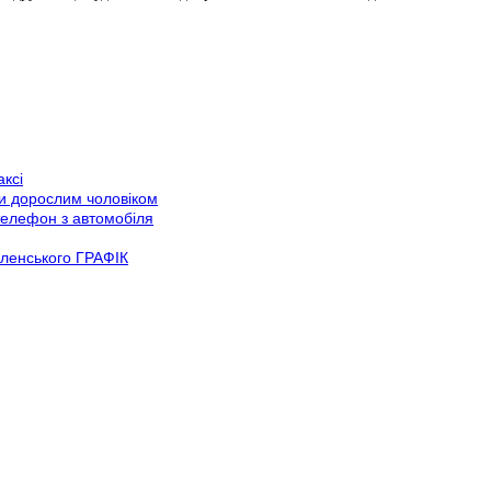
аксі
ни дорослим чоловіком
телефон з автомобіля
еленського ГРАФІК