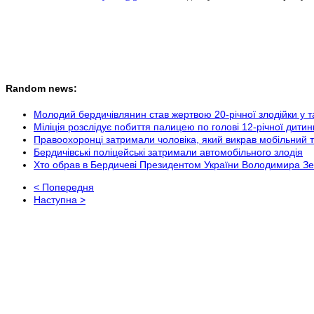
Random news:
Молодий бердичівлянин став жертвою 20-річної злодійки у т
Міліція розслідує побиття палицею по голові 12-річної дити
Правоохоронці затримали чоловіка, який викрав мобільний 
Бердичівські поліцейські затримали автомобільного злодія
Хто обрав в Бердичеві Президентом України Володимира З
< Попередня
Наступна >