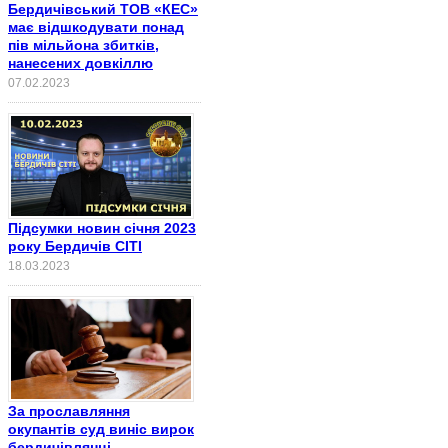
Бердичівський ТОВ «КЕС»
має відшкодувати понад
пів мільйона збитків,
нанесених довкіллю
07.02.2023
Підсумки новин січня 2023
року Бердичів СІТІ
18.03.2023
За прославляння
окупантів суд виніс вирок
бердичівлянці