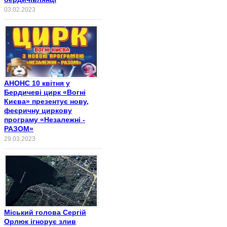
03.02.2023
АНОНС 10 квітня у
Бердичеві цирк «Вогні
Києва» презентує нову,
феєричну циркову
програму «Незалежні -
РАЗОМ»
29.03.2023
Міський голова Сергій
Орлюк ігнорує злив