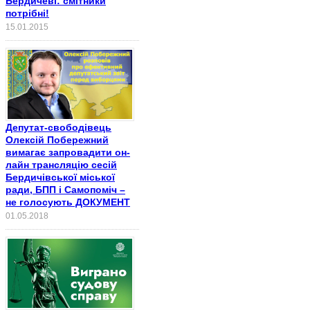
Бердичеві: смітники
потрібні!
15.01.2015
Депутат-свободівець
Олексій Побережний
вимагає запровадити он-
лайн трансляцію сесій
Бердичівської міської
ради, БПП і Самопоміч –
не голосують ДОКУМЕНТ
01.05.2018