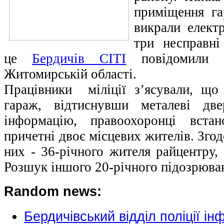
приміщення га
викрали елект
три несправні
це
Бердичів СІТІ
повідомили
Житомирській області.
Працівники міліції з’ясували, що
гараж, відтиснувши металеві дв
інформацію, правоохоронці вста
причетні двоє місцевих жителів. Зго
них - 36-річного жителя райцентру,
Розшук іншого 20-річного підозрюван
Random news:
Бердичівський відділ поліції і