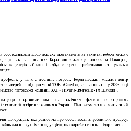
 роботодавцями щодо пошуку претендентів на вакантні робочі місця є
давця. Так, за ініціативи Коростишівського районного та Новоград-
іських центрів зайнятості відбулися зустрічі роботодавців з шукачами
ництві.
 професій, у яких є постійна потреба, Бердичівський міський центр
ритих дверей на підприємстві ТОВ «Сончік», яке засноване у 2006 році
ємство литовської компанії ЗАТ «Trivilita-Interscalit» (м.Шяуляй).
 матраци з ортопедичним та анатомічним ефектом, що сприяють
і технології добре прижилися в Україні. Підприємство має величезний
ості.
лія Погорецька, яка розповіла про особливості виробничого процесу,
знайомила присутніх з продукцією, яка виробляється на підприємстві.