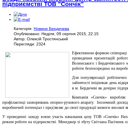
підприємстві ТОВ "Сончік"
Категорія:
Новини Бердичева
Опубліковано: Неділя, 09 серпня 2015, 22:15
Автор: Олексій Тростянський
Перегляди: 2324
Ефективною формою співпраці з
проведення презентацій робото
Волинського і Бердичівського м
роботи безпосередньо на вироб
Для популяризації робітничих
зайнятості ініціював день відк
в м. Бердичеві як дочірнє підпри
Компанія «Сончік» виробляє
профілактиці захворювань опорно-рухового апарату. Іноземний досвід 
виробничий потенціал і пред'являє до своєї продукції вимоги високої як
У проведенні заходу взяли участь начальник цеху ТОВ «Сончік» Ната
режим роботи на підприємстві. Менеджер зі збуту Світлана Пасічник о