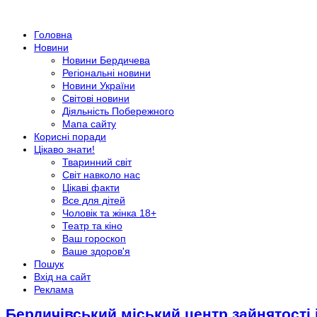
Головна
Новини
Новини Бердичева
Регіональні новини
Новини України
Світові новини
Діяльність Побережного
Мапа сайту
Корисні поради
Цікаво знати!
Тваринний світ
Світ навколо нас
Цікаві факти
Все для дітей
Чоловік та жінка 18+
Театр та кіно
Ваш гороскоп
Ваше здоров'я
Пошук
Вхід на сайт
Реклама
Бердичівський міський центр зайнятості 