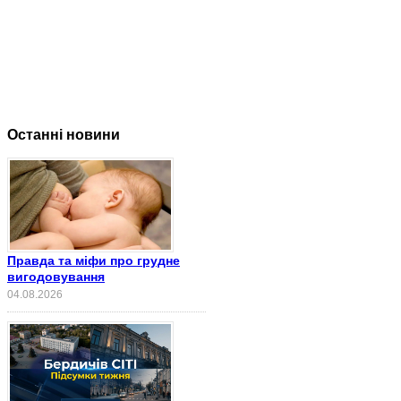
Останні новини
Правда та міфи про грудне
вигодовування
04.08.2026