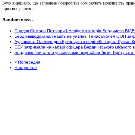
Було вирішено, що запрошені безробітні обміркують можливість праце
про своє рішення.
Random news:
Спадок Симона Петлюри | Невідома історія Бердичева ВІД
Бердичівводоканал навіть не уявляє. Генасамблея ООН закр
Аудіокнига Олександра Кухарчука з серії «Козацька Русь»:
СБУ затримала на хабарі офіцера Бердичівського міського в
Бердичівляни стали учасниками акції «Запобігти. Врятувати
< Попередня
Наступна >