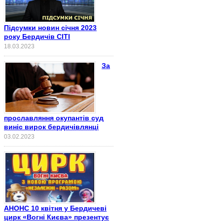
Підсумки новин січня 2023
року Бердичів СІТІ
18.03.2023
За
прославляння окупантів суд
виніс вирок бердичівлянці
03.02.2023
АНОНС 10 квітня у Бердичеві
цирк «Вогні Києва» презентує