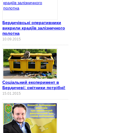
Бердичівські оперативники
викрили крадіїв залізничного
полотна
10.09.2015
Соціальний експеримент в
Бердичеві: смітники потрібні!
15.01.2015