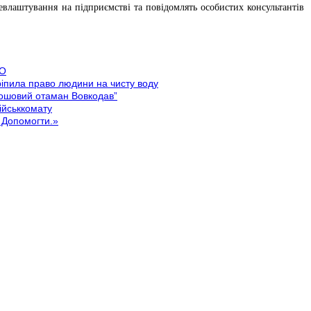
влаштування на підприємстві та повідомлять особистих консультантів
ЕО
іпила право людини на чисту воду
 Кошовий отаман Вовкодав”
ійськкомату
. Допомогти.»