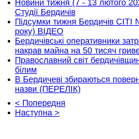
Новини тижня (7 - 13 лютого 20
Студії Бердичів
Підсумки тижня Бердичів СІТІ №
року) ВІДЕО
Бердичівські оперативники зат
накрав майна на 50 тисяч грив
Православний світ бердичівщин
білим
В Бердичеві збираються поверн
назви (ПЕРЕЛІК)
< Попередня
Наступна >