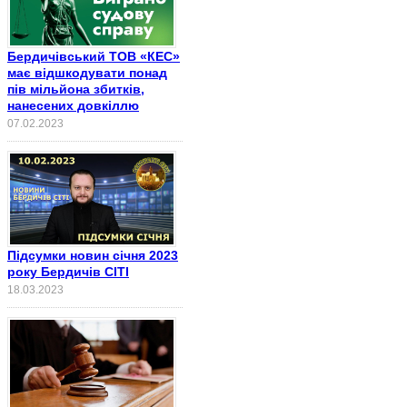
Бердичівський ТОВ «КЕС»
має відшкодувати понад
пів мільйона збитків,
нанесених довкіллю
07.02.2023
Підсумки новин січня 2023
року Бердичів СІТІ
18.03.2023