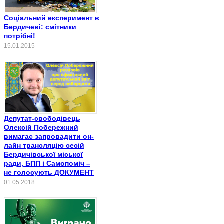
Соціальний експеримент в
Бердичеві: смітники
потрібні!
15.01.2015
Депутат-свободівець
Олексій Побережний
вимагає запровадити он-
лайн трансляцію сесій
Бердичівської міської
ради, БПП і Самопоміч –
не голосують ДОКУМЕНТ
01.05.2018