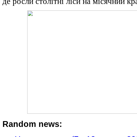
де росли столітні ліси на місячний кр
Random news: