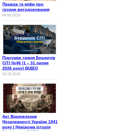
Правда та міфи про
грудне вигодовування
04.08.2026
Підсумки тижня Бердичів
СІТІ №46 (1 – 31 липня
2026 року) ВІДЕО
02.08.2026
Акт Відновлення
Незалежності України 1941
року | Невідома історія