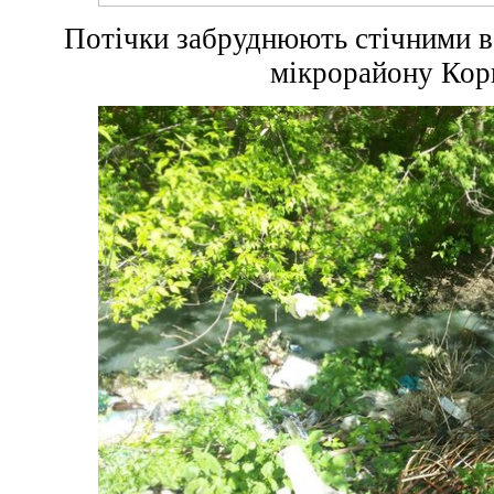
Потічки забруднюють стічними в
мікрорайону Кор