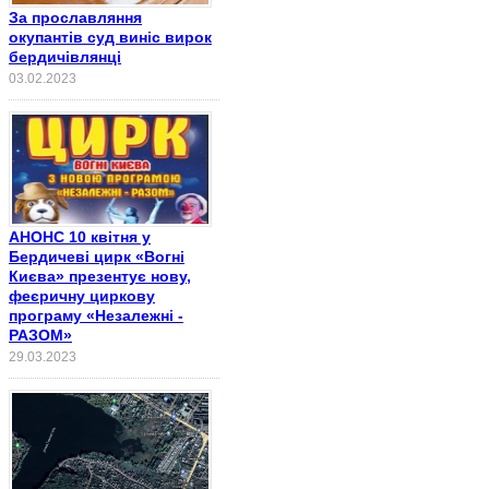
За прославляння
окупантів суд виніс вирок
бердичівлянці
03.02.2023
АНОНС 10 квітня у
Бердичеві цирк «Вогні
Києва» презентує нову,
феєричну циркову
програму «Незалежні -
РАЗОМ»
29.03.2023