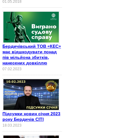
01.05.2018
Бердичівський ТОВ «КЕС»
має відшкодувати понад
пів мільйона збитків,
нанесених довкіллю
07.02.2023
Підсумки новин січня 2023
року Бердичів СІТІ
18.03.2023