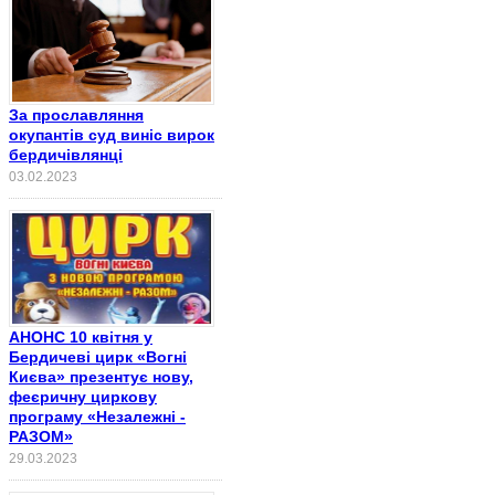
За прославляння
окупантів суд виніс вирок
бердичівлянці
03.02.2023
АНОНС 10 квітня у
Бердичеві цирк «Вогні
Києва» презентує нову,
феєричну циркову
програму «Незалежні -
РАЗОМ»
29.03.2023