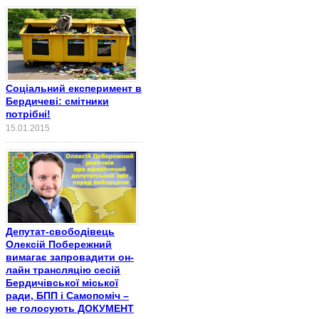
Соціальний експеримент в
Бердичеві: смітники
потрібні!
15.01.2015
Депутат-свободівець
Олексій Побережний
вимагає запровадити он-
лайн трансляцію сесій
Бердичівської міської
ради, БПП і Самопоміч –
не голосують ДОКУМЕНТ