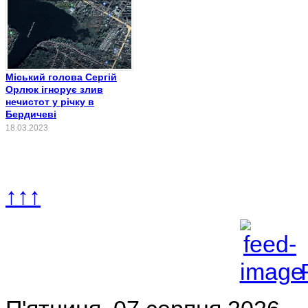
Міський голова Сергій
Орлюк ігнорує злив
нечистот у річку в
Бердичеві
18.03.2023
↑↑↑