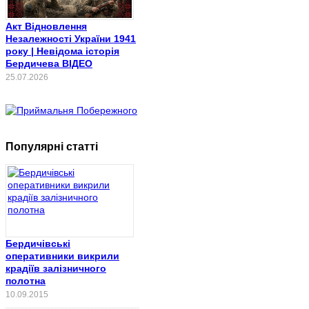
Акт Відновлення
Незалежності України 1941
року | Невідома історія
Бердичева ВІДЕО
25.07.2026
Популярні статті
Бердичівські
оперативники викрили
крадіїв залізничного
полотна
10.09.2015