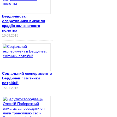
Бердичівські
оперативники викрили
крадіїв залізничного
полотна
10.09.2015
Соціальний експеримент в
Бердичеві: смітники
потрібні!
15.01.2015