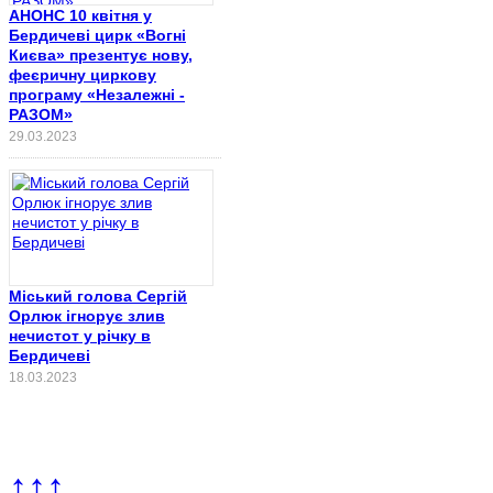
АНОНС 10 квітня у
Бердичеві цирк «Вогні
Києва» презентує нову,
феєричну циркову
програму «Незалежні -
РАЗОМ»
29.03.2023
Міський голова Сергій
Орлюк ігнорує злив
нечистот у річку в
Бердичеві
18.03.2023
↑↑↑