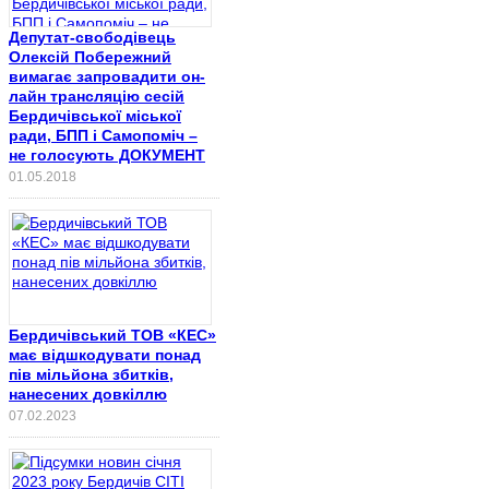
Депутат-свободівець
Олексій Побережний
вимагає запровадити он-
лайн трансляцію сесій
Бердичівської міської
ради, БПП і Самопоміч –
не голосують ДОКУМЕНТ
01.05.2018
Бердичівський ТОВ «КЕС»
має відшкодувати понад
пів мільйона збитків,
нанесених довкіллю
07.02.2023