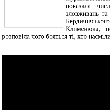
показала чис
зловживань та
Бердичівсько
Клименюка, п
розповіла чого бояться ті, хто насміл