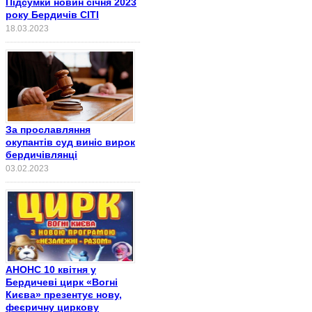
Підсумки новин січня 2023
року Бердичів СІТІ
18.03.2023
За прославляння
окупантів суд виніс вирок
бердичівлянці
03.02.2023
АНОНС 10 квітня у
Бердичеві цирк «Вогні
Києва» презентує нову,
феєричну циркову