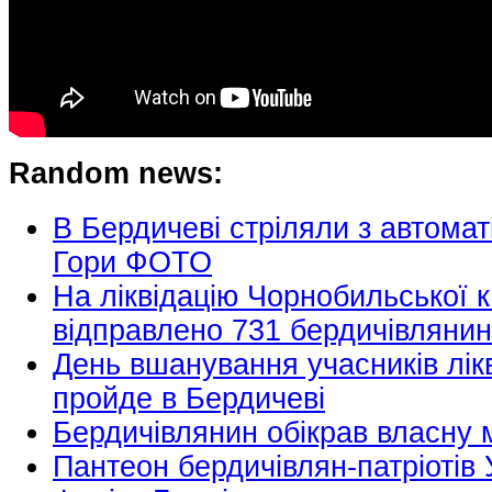
Random news:
В Бердичеві стріляли з автомат
Гори ФОТО
На ліквідацію Чорнобильської 
відправлено 731 бердичівлян
День вшанування учасників лікв
пройде в Бердичеві
Бердичівлянин обікрав власну м
Пантеон бердичівлян-патріотів 