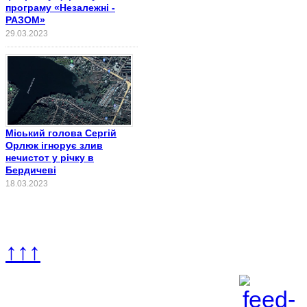
програму «Незалежні -
РАЗОМ»
29.03.2023
Міський голова Сергій
Орлюк ігнорує злив
нечистот у річку в
Бердичеві
18.03.2023
↑↑↑