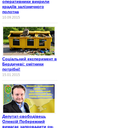
оперативники викрили
крадіїв залізничного
полотна
10.09.2015
Соціальний експеримент в
Бердичеві: смітники
потрібні!
15.01.2015
Депутат-свободівець
Олексій Побережний
вимагає запровадити он-