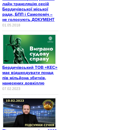
лайн трансляцію сесій
Бердичівської міської
ради, БПП і Самопоміч –
не голосують ДОКУМЕНТ
01.05.2018
Бердичівський ТОВ «КЕС»
має відшкодувати понад
пів мільйона збитків,
нанесених довкіллю
07.02.2023