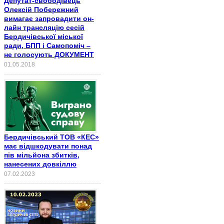
Депутат-свободівець
Олексій Побережний
вимагає запровадити он-
лайн трансляцію сесій
Бердичівської міської
ради, БПП і Самопоміч –
не голосують ДОКУМЕНТ
01.05.2018
Бердичівський ТОВ «КЕС»
має відшкодувати понад
пів мільйона збитків,
нанесених довкіллю
07.02.2023