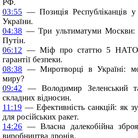
РФ.
03:55
— Позиція Республіканців у
України.
04:38
— Три ультиматуми Москви: н
Путін.
06:12
— Міф про статтю 5 НАТО: 
гарантії безпеки.
08:38
— Миротворці в Україні: м
миру?
09:42
— Володимир Зеленський та
складних відносин.
11:19
— Ефективність санкцій: як зу
для російських ракет.
14:26
— Власна далекобійна зброя
виробництва дронів.