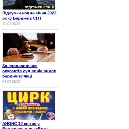
Підсумки новин січня 2023
року Бердичів СІТІ
18.03.2023
За прославляння
окупантів суд виніс вирок
бердичівлянці
03.02.2023
АНОНС 10 квітня у
Бердичеві цирк «Вогні