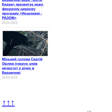
Києва» презентує нову,
феєричну циркову
програму «Незалежні -
РАЗОМ»
29.03.2023
Міський голова Сергій
Орлюк ігнорує злив
нечистот у річку в
Бердичеві
18.03.2023
↑↑↑