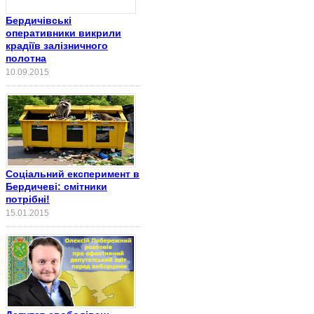
Бердичівські
оперативники викрили
крадіїв залізничного
полотна
10.09.2015
Соціальний експеримент в
Бердичеві: смітники
потрібні!
15.01.2015