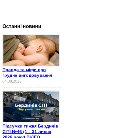
Останні новини
Правда та міфи про
грудне вигодовування
04.08.2026
Підсумки тижня Бердичів
СІТІ №46 (1 – 31 липня
2026 року) ВІДЕО