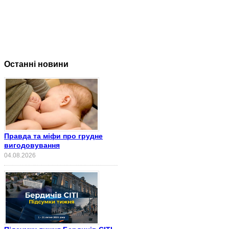
Останні новини
Правда та міфи про грудне
вигодовування
04.08.2026