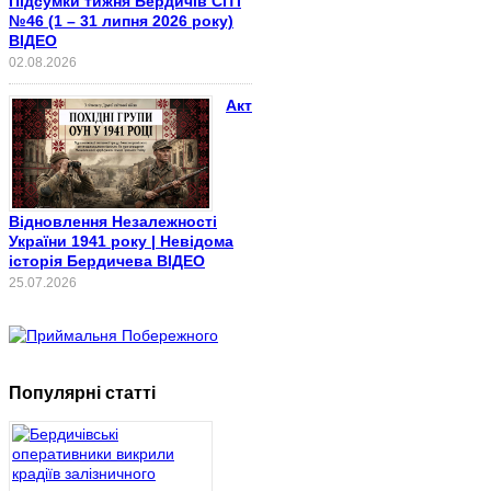
Підсумки тижня Бердичів СІТІ
№46 (1 – 31 липня 2026 року)
ВІДЕО
02.08.2026
Акт
Відновлення Незалежності
України 1941 року | Невідома
історія Бердичева ВІДЕО
25.07.2026
Популярні статті