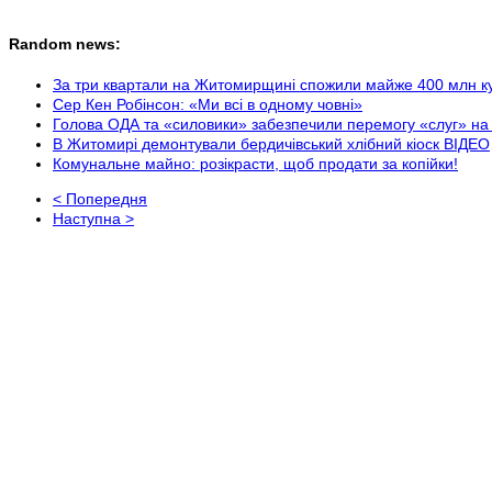
Random news:
За три квартали на Житомирщині спожили майже 400 млн ку
Сер Кен Робінсон: «Ми всі в одному човні»
Голова ОДА та «силовики» забезпечили перемогу «слуг» н
В Житомирі демонтували бердичівський хлібний кіоск ВІДЕО
Комунальне майно: розікрасти, щоб продати за копійки!
< Попередня
Наступна >