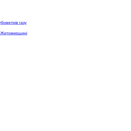
бометрів газу
а Житомирщині