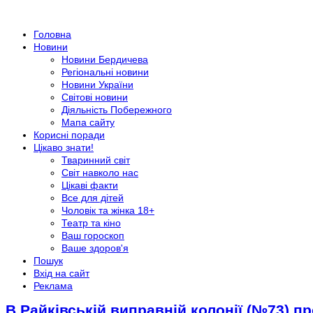
Головна
Новини
Новини Бердичева
Регіональні новини
Новини України
Світові новини
Діяльність Побережного
Мапа сайту
Корисні поради
Цікаво знати!
Тваринний світ
Світ навколо нас
Цікаві факти
Все для дітей
Чоловік та жінка 18+
Театр та кіно
Ваш гороскоп
Ваше здоров'я
Пошук
Вхід на сайт
Реклама
В Райківській виправній колонії (№73) п