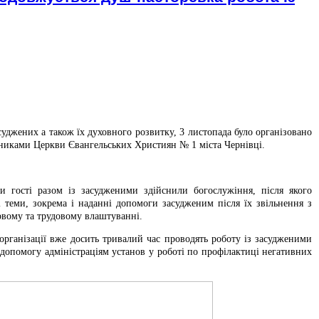
асуджених а також їх духовного розвитку, 3 листопада було організовано
вниками Церкви Євангельських Християн № 1 міста Чернівці.
и гості разом із засудженими здійснили богослужіння, після якого
і теми, зокрема і наданні допомоги засудженим після їх звільнення з
овому та трудовому влаштуванні.
 організації вже досить тривалий час проводять роботу із засудженими
 допомогу адміністраціям установ у роботі по профілактиці негативних