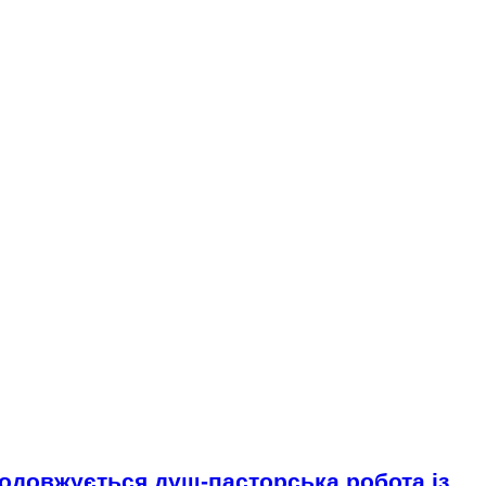
родовжується душ-пасторська робота із