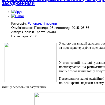
засудженими
Категорія:
Регіональні новини
Опубліковано: П'ятниця, 06 листопада 2015, 08:36
Автор: Олексій Тростянський
Перегляди: 2098
З метою організації дозвілля з
та проведено зустріч з предста
У молитовній кімнаті установ
поспілкувались на різноманітн
місць позбавлення волі у побут
Представники даної релігійної
по всій країні, надаючи вагому
явищ у середовищі засуджених.