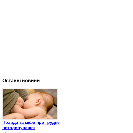
Останні новини
Правда та міфи про грудне
вигодовування