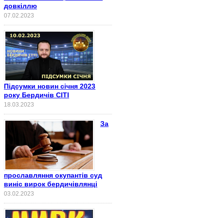
довкіллю
07.02.2023
Підсумки новин січня 2023
року Бердичів СІТІ
18.03.2023
За
прославляння окупантів суд
виніс вирок бердичівлянці
03.02.2023