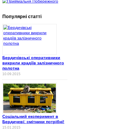
Популярні статті
Бердичівські оперативники
викрили крадіїв залізничного
полотна
10.09.2015
Соціальний експеримент в
Бердичеві: смітники потрібні!
15.01.2015