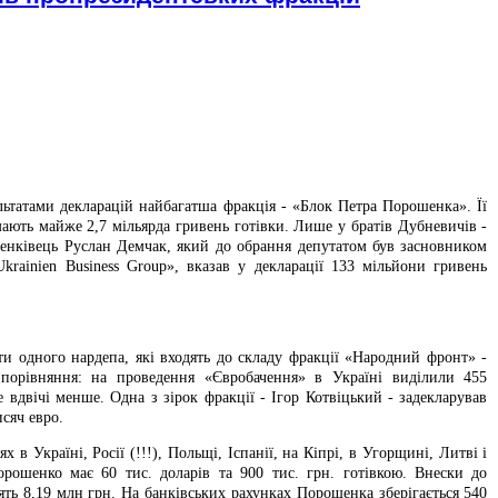
льтатами декларацій найбагатша фракція - «Блок Петра Порошенка». Її
мають майже 2,7 мільярда гривень готівки. Лише у братів Дубневичів -
енківець Руслан Демчак, який до обрання депутатом був засно­вником
Ukrainien Business Group», вказав у декларації 133 мільйони гривень
сяти одного нардепа, які входять до складу фракції «Народний фронт» -
 порівняння: на прове­дення «Євробачення» в Україні виділили 455
 вдвічі менше. Одна з зірок фракції - Ігор Котвіцький - задекларував
исяч евро.
 Україні, Росії (!!!), Польщі, Іспанії, на Кіпрі, в Угор­щині, Литві і
орошенко має 60 тис. доларів та 900 тис. грн. готівкою. Внески до
ть 8,19 млн грн. На банківських рахунках Порошенка зберігається 540