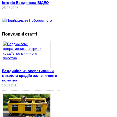
історія Бердичева ВІДЕО
25.07.2026
Популярні статті
Бердичівські оперативники
викрили крадіїв залізничного
полотна
10.09.2015