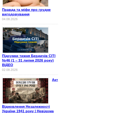
Правда та міфи про грудне
вигодовування
04.08.2026
Підсумки тижня Бердичів СІТІ
№46 (1 – 31 липня 2026 року)
ВІДЕО
02.08.2026
Акт
Відновлення Незалежності
України 1941 року | Невідома