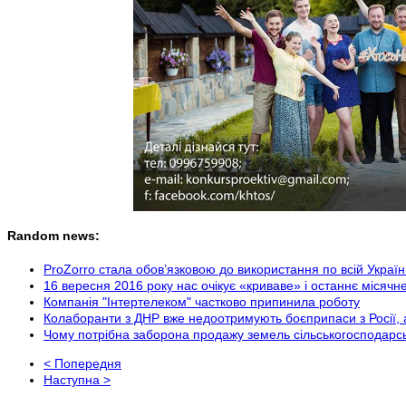
Random news:
ProZorro стала обов’язковою до використання по всій Украї
16 вересня 2016 року нас очікує «криваве» і останнє місячн
Компанія "Інтертелеком" частково припинила роботу
Колаборанти з ДНР вже недоотримують боєприпаси з Росії, 
Чому потрібна заборона продажу земель сільськогосподарс
< Попередня
Наступна >