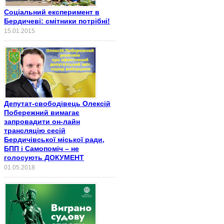
Соціальний експеримент в
Бердичеві: смітники потрібні!
15.01.2015
Депутат-свободівець Олексій
Побережний вимагає
запровадити он-лайн
трансляцію сесій
Бердичівської міської ради,
БПП і Самопоміч – не
голосують ДОКУМЕНТ
01.05.2018