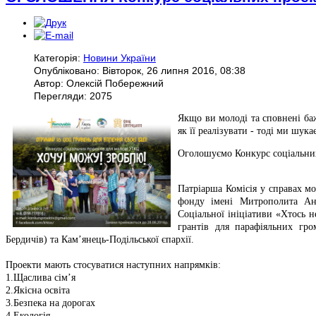
Категорія:
Новини України
Опубліковано: Вівторок, 26 липня 2016, 08:38
Автор: Олексій Побережний
Перегляди: 2075
Якщо ви молоді та сповнені баж
як її реалізувати - тоді ми шука
Оголошуємо Конкурс соціальни
Патріарша Комісія у справах м
фонду імені Митрополита А
Соціальної ініціативи «Хтось 
грантів для парафіяльних гро
Бердичів) та Кам’янець-Подільської єпархії.
Проекти мають стосуватися наступних напрямків:
1.Щаслива сім’я
2.Якісна освіта
3.Безпека на дорогах
4.Екологія