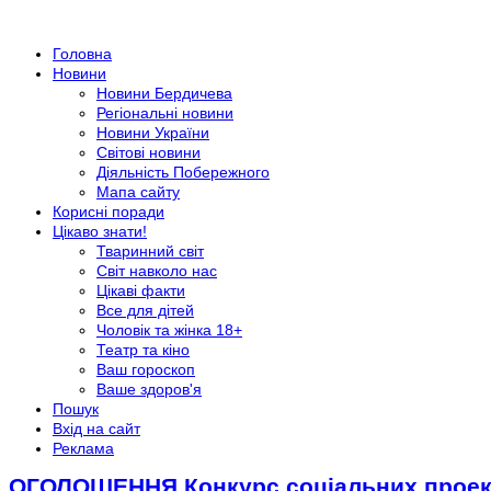
Головна
Новини
Новини Бердичева
Регіональні новини
Новини України
Світові новини
Діяльність Побережного
Мапа сайту
Корисні поради
Цікаво знати!
Тваринний світ
Світ навколо нас
Цікаві факти
Все для дітей
Чоловік та жінка 18+
Театр та кіно
Ваш гороскоп
Ваше здоров'я
Пошук
Вхід на сайт
Реклама
ОГОЛОШЕННЯ Конкурс соціальних проект