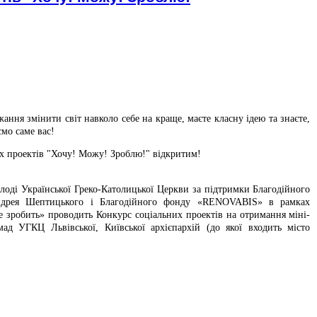
ання змінити світ навколо себе на краще, маєте класну ідею та знаєте,
ємо саме вас!
х проектів "Хочу! Можу! Зроблю!" відкритим!
олоді Української Греко-Католицької Церкви за підтримки Благодійного
ндрея Шептицького і Благодійного фонду «RENOVABIS» в рамках
не зробить» проводить Конкурс соціальних проектів на отримання міні-
мад УГКЦ Львівської, Київської архієпархій (до якої входить місто