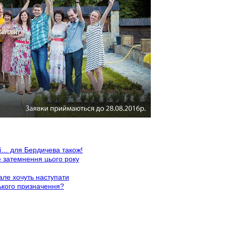
ні… для Бердичева також!
е затемнення цього року
але хочуть наступати
ького призначення?