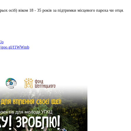
ох осіб) віком 18 - 35 років за підтримки місцевого пароха чи отця.
Uo
://goo.gl/f1WWmb