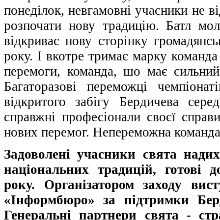
понеділок, невгамовні учасники не в
розпочати нову традицію. Батл мол
відкриває нову сторінку громадянсь
року. І вкотре тримає марку команда
перемоги, команда, шо має сильний
Багаторазові переможці чемпіона
відкритого забігу Бердичева сере
справжні професіонали своєї справи
нових перемог. Непереможна команд
Задоволені учасники свята надих
національних традицій, готові 
року. Організатором заходу вис
«Інформбюро» за підтримки Берд
Генеральні партнери свята - стр