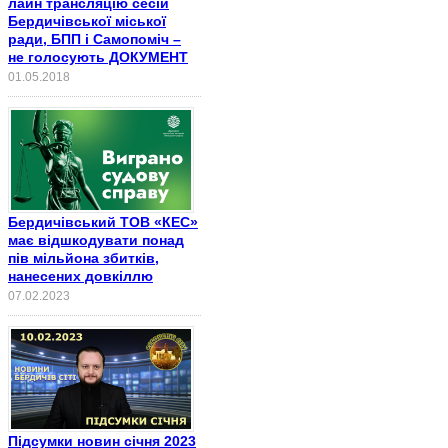
лайн трансляцію сесій
Бердичівської міської
ради, БПП і Самопоміч –
не голосують ДОКУМЕНТ
01.05.2018
Бердичівський ТОВ «КЕС»
має відшкодувати понад
пів мільйона збитків,
нанесених довкіллю
07.02.2023
Підсумки новин січня 2023