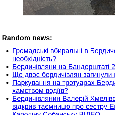
Random news:
Громадські вбиральні в Бердиче
необхідність?
Бердичівляни на Бандерштаті 
Ще двоє бердичівлян загинули 
Паркування на тротуарах Берди
хамством водіїв?
Бердичівлянин Валерій Хмелівс
відкрив таємницю про сестру Е
Кароліну Собанську ВІДЕО