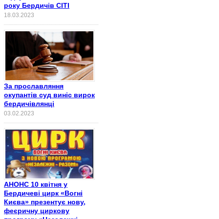
року Бердичів СІТІ
18.03.2023
За прославляння
окупантів суд виніс вирок
бердичівлянці
03.02.2023
АНОНС 10 квітня у
Бердичеві цирк «Вогні
Києва» презентує нову,
феєричну циркову