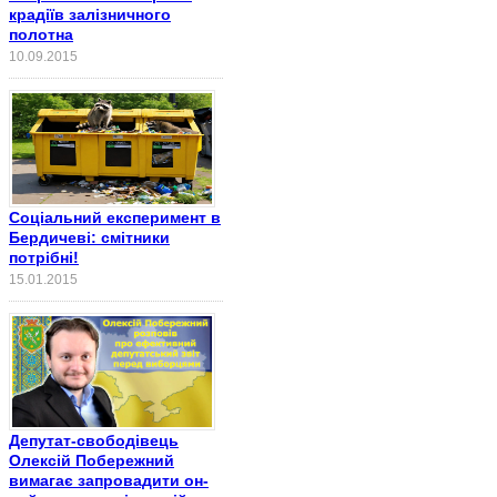
крадіїв залізничного
полотна
10.09.2015
Соціальний експеримент в
Бердичеві: смітники
потрібні!
15.01.2015
Депутат-свободівець
Олексій Побережний
вимагає запровадити он-