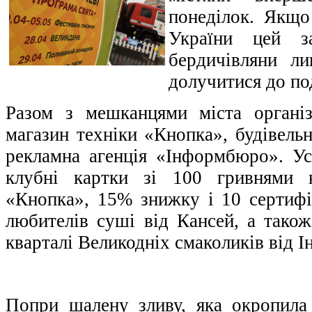
понеділок. Якщо
України цей з
бердичівляни л
долучитися до под
Разом з мешканцями міста організ
магазин техніки «Кнопка», будівель
рекламна агенція «Інформбюро». Ус
клубні картки зі 100 гривнями 
«Кнопка», 15% знижку і 10 сертифік
любителів суші від Кансей, а також
кварталі Великодніх смаколиків від 
Попри шалену зливу, яка окропила