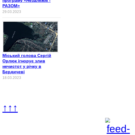
програму «Незалежні -
РАЗОМ»
29.03.2023
Міський голова Сергій
Орлюк ігнорує злив
нечистот у річку в
Бердичеві
18.03.2023
↑↑↑