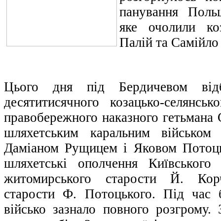
панування Поль
яке очолили ко
Палій та Самійло
Цього дня під Бердичевом від
десятитисячного козацько-селянсь
правобережного наказного гетьмана 
шляхетським каральним військом
Даміаном Рущицем і Яковом Потоць
шляхетські ополчення Київського
житомирського старости Й. Корч
старости Ф. Потоцького. Під час 
військо зазнало повного розгрому. 