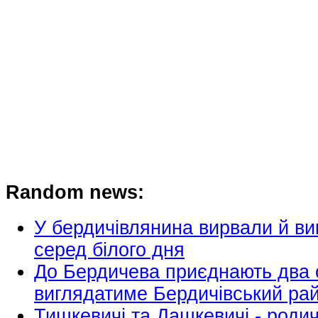
Random news:
У бердичівлянина вирвали й ви
серед білого дня
До Бердичева приєднають два 
виглядатиме Бердичівський ра
Тишкевичі та Дашкевичі - родичі