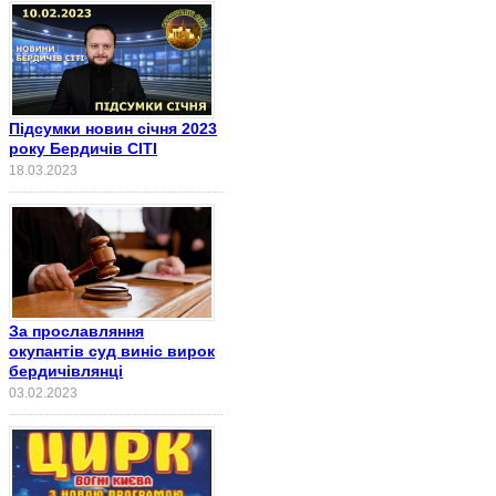
Підсумки новин січня 2023
року Бердичів СІТІ
18.03.2023
За прославляння
окупантів суд виніс вирок
бердичівлянці
03.02.2023