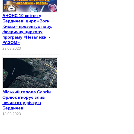
АНОНС 10 квітня у
Бердичеві цирк «Вогні
Києва» презентує нову,
феєричну циркову
програму «Незалежні -
РАЗОМ»
29.03.2023
Міський голова Сергій
Орлюк ігнорує злив
нечистот у річку в
Бердичеві
18.03.2023