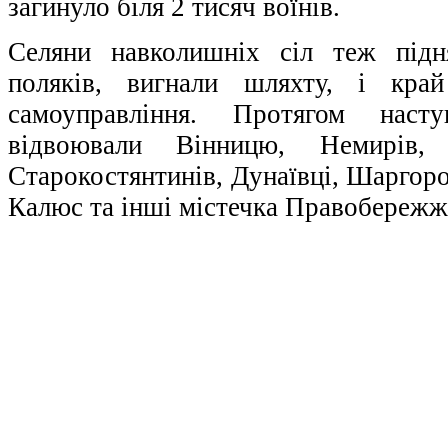
загинуло біля 2 тисяч воїнів.
Селяни навколишніх сіл теж підн
поляків, вигнали шляхту, і кра
самоуправління. Протягом насту
відвоювали Вінницю, Немирів,
Старокостянтинів, Дунаївці, Шаргоро
Калюс та інші містечка Правобережж