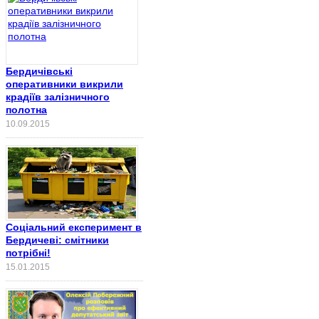
Бердичівські
оперативники викрили
крадіїв залізничного
полотна
10.09.2015
Соціальний експеримент в
Бердичеві: смітники
потрібні!
15.01.2015