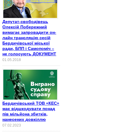
Депутат-свободівець
Олексій Побережний
вимагає запровадити он-
лайн трансляцію сесій
Бердичівської міської
ради, БПП і Самопоміч –
не голосують ДОКУМЕНТ
01.05.2018
Бердичівський ТОВ «КЕС»
має відшкодувати понад
пів мільйона збитків,
нанесених довкіллю
07.02.2023