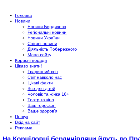
Головна
Новини
Новини Бердичева
Регіональні новини
Новини України
Світові новини
Діяльність Побережного
Мапа сайту
Корисні поради
Цікаво знати!
Тваринний світ
Світ навколо нас
Цікаві факти
Все для дітей
Чоловік та жінка 18+
Театр та кіно
Ваш гороскоп
Ваше здоров'я
Пошук
Вхід на сайт
Реклама
На Корніловці бердичівляни йдуть до П