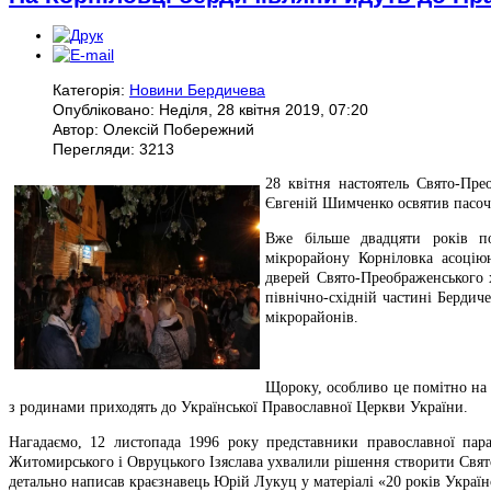
Категорія:
Новини Бердичева
Опубліковано: Неділя, 28 квітня 2019, 07:20
Автор: Олексій Побережний
Перегляди: 3213
28 квітня настоятель Свято-Пре
Євгеній Шимченко освятив пасоч
Вже більше двадцяти років по
мікрорайону Корніловка асоцію
дверей Свято-Преображенського 
північно-східній частині Бердич
мікрорайонів.
Щороку, особливо це помітно на 
з родинами приходять до Української Православної Церкви України.
Нагадаємо, 12 листопада 1996 року представники православної пара
Житомирського і Овруцького Ізяслава ухвалили рішення створити Свят
детально написав краєзнавець Юрій Лукуц у матеріалі «20 років Украї