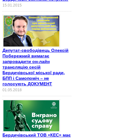
15.01.2015
Депутат-свободівець Олексій
Побережний вимагає
запровадити он-лайн
трансляцію сесій
Бердичівської міської ради,
БПП і Самопоміч – не
голосують ДОКУМЕНТ
01.05.2018
Бердичівський ТОВ «КЕС» має