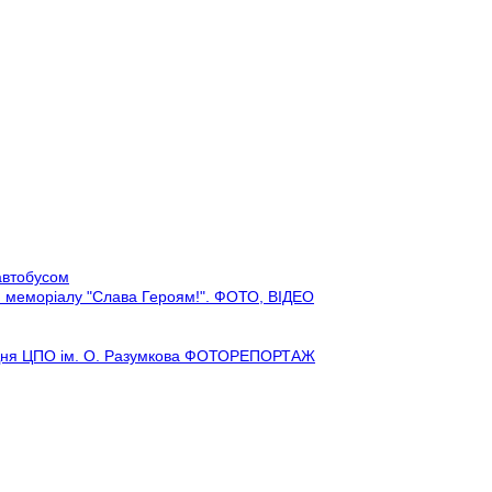
автобусом
ою меморіалу "Слава Героям!". ФОТО, ВІДЕО
я Дня ЦПО ім. О. Разумкова ФОТОРЕПОРТАЖ