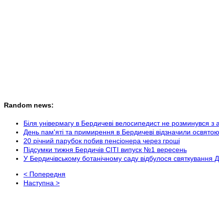
Random news:
Біля універмагу в Бердичеві велосипедист не розминувся з 
День пам'яті та примирення в Бердичеві відзначили освят
20 річний парубок побив пенсіонера через гроші
Підсумки тижня Бердичів СІТІ випуск №1 вересень
У Бердичівському ботанічному саду відбулося святкуванн
< Попередня
Наступна >