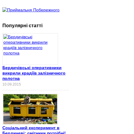
Популярні статті
Бердичівські оперативники
викрили крадіїв залізничного
полотна
10.09.2015
Соціальний експеримент в
Бердичеві: смітники потрібні!