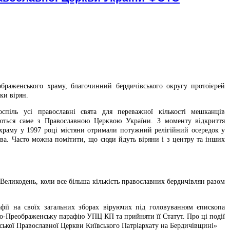
ображенського храму, благочинний бердичівського округу протоієрей
ки вірян.
спіль усі православні свята для переважної кількості мешканців
ються саме з Православною Церквою України. З моменту відкриття
храму у 1997 році містяни отримали потужний релігійний осередок у
ева. Часто можна помітити, що сюди йдуть віряни і з центру та інших
Великодень, коли все більша кількість православних бердичівлян разом
фії на своїх загальних зборах віруючих під головуванням єпископа
о-Преображенську парафію УПЦ КП та прийняти її Статут. Про ці події
нської Православної Церкви Київського Патріархату на Бердичівщині»