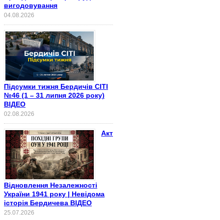
вигодовування
04.08.2026
Підсумки тижня Бердичів СІТІ
№46 (1 – 31 липня 2026 року)
ВІДЕО
02.08.2026
Акт
Відновлення Незалежності
України 1941 року | Невідома
історія Бердичева ВІДЕО
25.07.2026